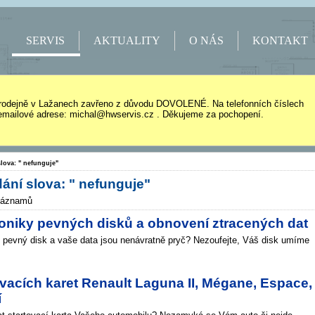
SERVIS
AKTUALITY
O NÁS
KONTAKT
rodejně v Lažanech zavřeno z důvodu DOVOLENÉ. Na telefonních číslech
mailové adrese: michal@hwservis.cz . Děkujeme za pochopení.
lova: " nefunguje"
ání slova: " nefunguje"
záznamů
roniky pevných disků a obnovení ztracených dat
 pevný disk a vaše data jsou nenávratně pryč? Nezoufejte, Váš disk umíme
vacích karet Renault Laguna II, Mégane, Espace,
í