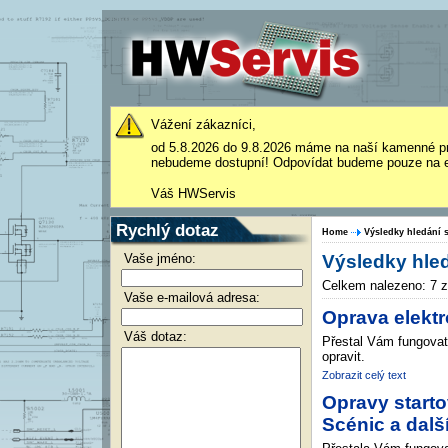
Vážení zákazníci,
od 5.8.2026 do 9.8.2026 máme na naší kamenné p
nebudeme dostupní! Odpovídat budeme pouze na e
Váš HWServis
Rychlý dotaz
Home
Výsledky hledání s
Vaše jméno:
Výsledky hled
Celkem nalezeno: 7 
Vaše e-mailová adresa:
Oprava elekt
Váš dotaz:
Přestal Vám fungovat
opravit.
Zobrazit celý text
Opravy starto
Scénic a dalš