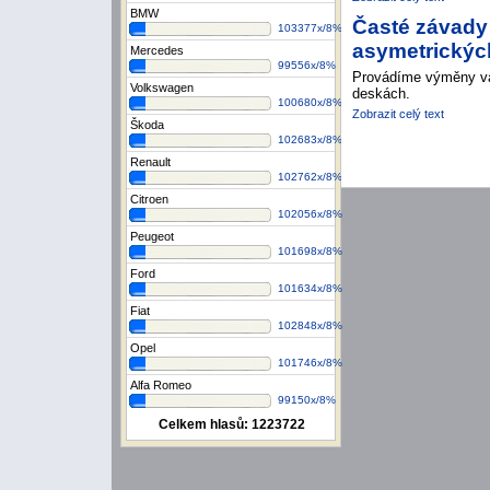
BMW
Časté závady
103377x/8%
asymetrickýc
Mercedes
99556x/8%
Provádíme výměny va
Volkswagen
deskách.
100680x/8%
Zobrazit celý text
Škoda
102683x/8%
Renault
102762x/8%
Citroen
102056x/8%
Peugeot
101698x/8%
Ford
101634x/8%
Fiat
102848x/8%
Opel
101746x/8%
Alfa Romeo
99150x/8%
Celkem hlasů:
1223722