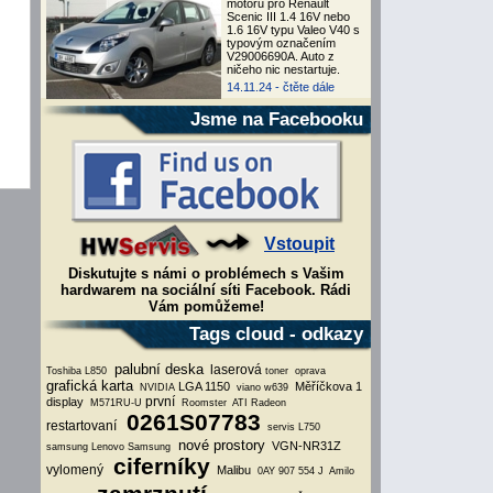
motoru pro Renault
Scenic III 1.4 16V nebo
1.6 16V typu Valeo V40 s
typovým označením
V29006690A. Auto z
ničeho nic nestartuje.
14.11.24 -
čtěte dále
Jsme na Facebooku
Vstoupit
Diskutujte s námi o problémech s Vašim
hardwarem na sociální síti Facebook. Rádi
Vám pomůžeme!
Tags cloud - odkazy
palubní deska
laserová
Toshiba L850
toner
oprava
grafická karta
LGA 1150
Měříčkova 1
NVIDIA
viano w639
první
display
M571RU-U
Roomster
ATI Radeon
0261S07783
restartovaní
servis L750
nové prostory
VGN-NR31Z
samsung
Lenovo
Samsung
ciferníky
vylomený
Malibu
0AY 907 554 J
Amilo