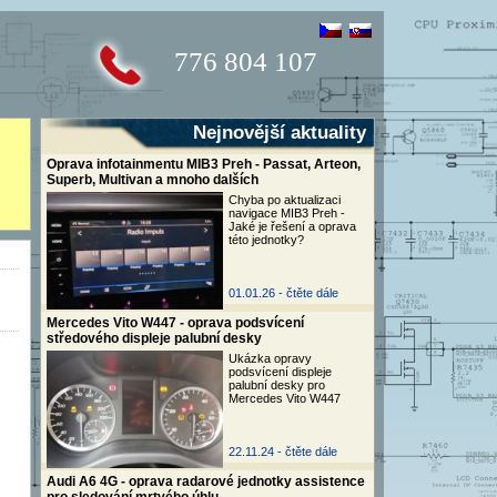
776 804 107
Nejnovější aktuality
Oprava infotainmentu MIB3 Preh - Passat, Arteon,
Superb, Multivan a mnoho dalších
Chyba po aktualizaci
navigace MIB3 Preh -
Jaké je řešení a oprava
této jednotky?
01.01.26 -
čtěte dále
Mercedes Vito W447 - oprava podsvícení
středového displeje palubní desky
Ukázka opravy
podsvícení displeje
palubní desky pro
Mercedes Vito W447
22.11.24 -
čtěte dále
Audi A6 4G - oprava radarové jednotky assistence