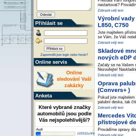
Přestala Vám fungova
nastartovat? Provádím
Zobrazit celý text
Výrobní vady 
Přihlásit se
L850, C750
Jste majitelem přístr
se Vám, že Váš noteb
Zobrazit celý text
Skladové mno
Zapomněli jste login nebo heslo?
nových eDP d
Online servis
Začaly se na Vašem n
Nezoufejte! Naskladn
Online
Zobrazit celý text
sledování Vaší
Oprava palub
zakázky
(Convers+ )
Anketa
Pokud jste majitele
palubní deska, tak čt
Které vybrané značky
Zobrazit celý text
automobilů jsou podle
Mercedes Vit
Vás nejspolehlivější?
přístrojové d
Provádíme opravy dis
Audi
105532x/9%
Zobrazit celý text