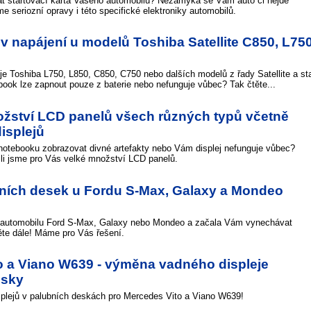
t startovací karta Vašeho automobilu? Nezamyká se Vám auto či nejde
e seriozní opravy i této specifické elektroniky automobilů.
v napájení u modelů Toshiba Satellite C850, L750
oje Toshiba L750, L850, C850, C750 nebo dalších modelů z řady Satellite a st
ook lze zapnout pouze z baterie nebo nefunguje vůbec? Tak čtěte...
žství LCD panelů všech různých typů včetně
isplejů
otebooku zobrazovat divné artefakty nebo Vám displej nefunguje vůbec?
ili jsme pro Vás velké množství LCD panelů.
ních desek u Fordu S-Max, Galaxy a Mondeo
m automobilu Ford S-Max, Galaxy nebo Mondeo a začala Vám vynechávat
ěte dále! Máme pro Vás řešení.
o a Viano W639 - výměna vadného displeje
esky
plejů v palubních deskách pro Mercedes Vito a Viano W639!