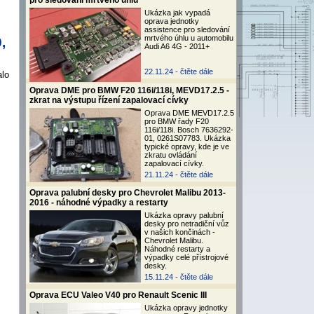
pro sledování mrtvého úhlu
Ukázka jak vypadá
oprava jednotky
assistence pro sledování
mrtvého úhlu u automobilu
,
Audi A6 4G - 2011+
22.11.24 -
čtěte dále
alo
Oprava DME pro BMW F20 116i/118i, MEVD17.2.5 -
zkrat na výstupu řízení zapalovací cívky
Oprava DME MEVD17.2.5
pro BMW řady F20
116i/118i. Bosch 7636292-
01, 0261S07783. Ukázka
typické opravy, kde je ve
zkratu ovládání
zapalovací cívky.
21.11.24 -
čtěte dále
Oprava palubní desky pro Chevrolet Malibu 2013-
2016 - náhodné výpadky a restarty
Ukázka opravy palubní
desky pro netradiční vůz
v našich končinách -
Chevrolet Malibu.
Náhodné restarty a
výpadky celé přístrojové
desky.
15.11.24 -
čtěte dále
Oprava ECU Valeo V40 pro Renault Scenic III
Ukázka opravy jednotky