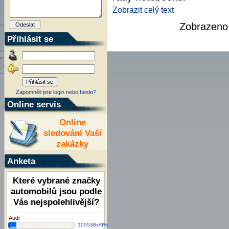
Zobrazit celý text
Zobrazen
Přihlásit se
Zapomněli jste login nebo heslo?
Online servis
Online
sledování Vaší
zakázky
Anketa
Které vybrané značky
automobilů jsou podle
Vás nejspolehlivější?
Audi
105538x/9%