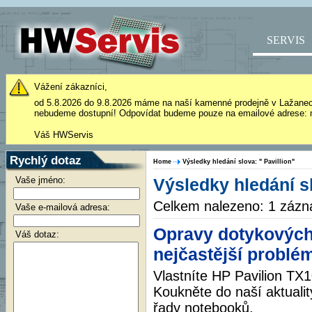
SERVIS
Vážení zákazníci,
od 5.8.2026 do 9.8.2026 máme na naší kamenné prodejně v Lažane
nebudeme dostupní! Odpovídat budeme pouze na emailové adrese: 
Váš HWServis
Rychlý dotaz
Home
Výsledky hledání slova: " Pavillion"
Vaše jméno:
Výsledky hledání sl
Celkem nalezeno: 1 záz
Vaše e-mailová adresa:
Opravy dotykových 
Váš dotaz:
nejčastější problé
Vlastníte HP Pavilion TX
Koukněte do naší aktualit
řady notebooků.