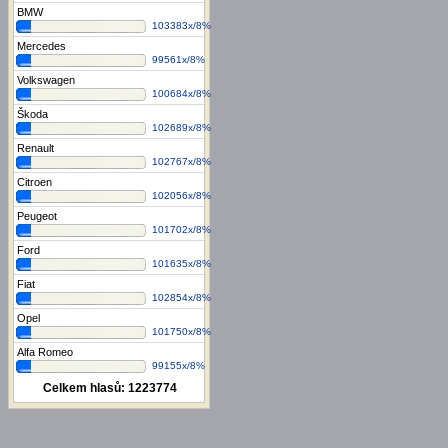
BMW
103383x/8%
Mercedes
99561x/8%
Volkswagen
100684x/8%
Škoda
102689x/8%
Renault
102767x/8%
Citroen
102056x/8%
Peugeot
101702x/8%
Ford
101635x/8%
Fiat
102854x/8%
Opel
101750x/8%
Alfa Romeo
99155x/8%
Celkem hlasů:
1223774