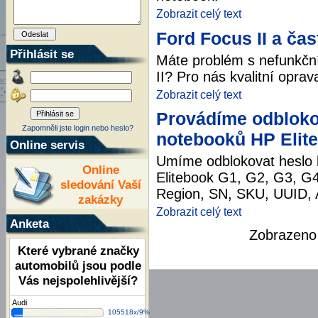
Zobrazit celý text
Ford Focus II a ča
Přihlásit se
Máte problém s nefunkční
II? Pro nás kvalitní opra
Zobrazit celý text
Provádíme odbloko
Zapomněli jste login nebo heslo?
notebooků HP Elite
Online servis
Umíme odblokovat heslo 
Online
Elitebook G1, G2, G3, G
sledování Vaší
Region, SN, SKU, UUID, 
zakázky
Zobrazit celý text
Anketa
Zobrazen
Které vybrané značky
automobilů jsou podle
Vás nejspolehlivější?
Audi
105518x/9%