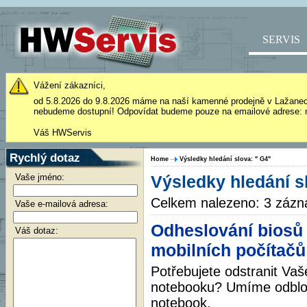
SERVIS
Vážení zákazníci,
od 5.8.2026 do 9.8.2026 máme na naší kamenné prodejně v Lažane
nebudeme dostupní! Odpovídat budeme pouze na emailové adrese: 
Váš HWServis
Rychlý dotaz
Home
Výsledky hledání slova: " G4"
Vaše jméno:
Výsledky hledání s
Celkem nalezeno: 3 záz
Vaše e-mailová adresa:
Odheslování biosů v
Váš dotaz:
mobilních počítačů
Potřebujete odstranit Vaš
notebooku? Umíme odblok
notebook.