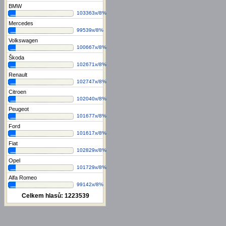
BMW
103363x/8%
Mercedes
99539x/8%
Volkswagen
100667x/8%
Škoda
102671x/8%
Renault
102747x/8%
Citroen
102040x/8%
Peugeot
101677x/8%
Ford
101617x/8%
Fiat
102829x/8%
Opel
101729x/8%
Alfa Romeo
99142x/8%
Celkem hlasů:
1223539