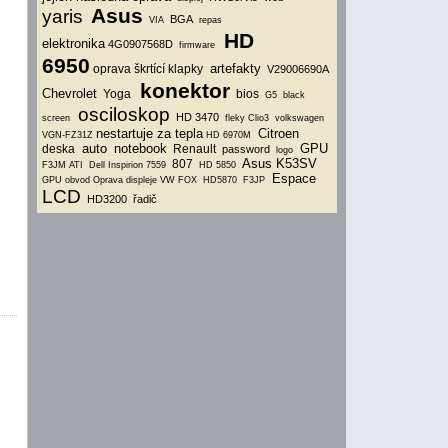
Asus
yaris
BGA
VIA
repas
HD
elektronika
4G0907568D
firmware
6950
artefakty
oprava škrtící klapky
V29006690A
konektor
Chevrolet
Yoga
bios
G5
black
osciloskop
HD 3470
screen
fleky
Clio3
volkswagen
nestartuje za tepla
Citroen
VGN-FZ31Z
HD 6970M
auto
notebook
GPU
deska
Renault
password
logo
Asus K53SV
807
F3JM
ATI
Dell Inspirion 7559
HD 5850
Espace
GPU obvod
Oprava displeje VW FOX
HD5870
F3JP
LCD
HD3200
řadič