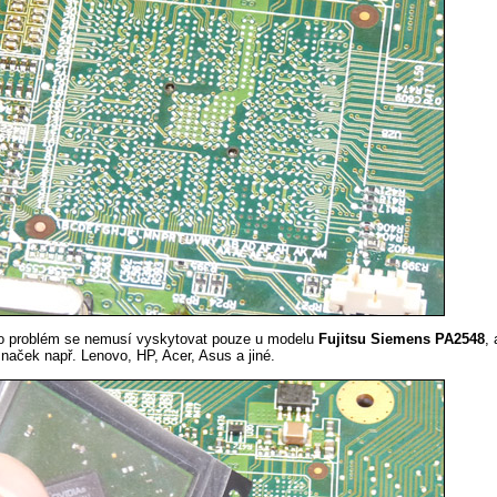
to problém se nemusí vyskytovat pouze u modelu
Fujitsu Siemens PA2548
, 
značek např. Lenovo, HP, Acer, Asus a jiné.