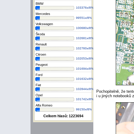
BMW
103376x/8%
Mercedes
99551x/8%
Volkswagen
100680x/8%
Škoda
102681x/8%
Renault
102760x/8%
Citroen
102053x/8%
Peugeot
101694x/8%
Ford
101632x/8%
Fiat
102844x/8%
Pochopitelně, že ten
Opel
i u jiných notebooků 
101742x/8%
Alfa Romeo
99150x/8%
Celkem hlasů:
1223694