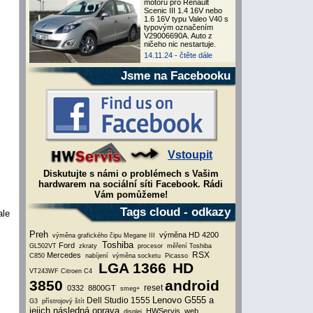
motoru pro Renault
Scenic III 1.4 16V nebo
1.6 16V typu Valeo V40 s
typovým označením
V29006690A. Auto z
ničeho nic nestartuje.
14.11.24 -
čtěte dále
Jsme na Facebooku
Vstoupit
Diskutujte s námi o problémech s Vašim
hardwarem na sociální síti Facebook. Rádi
Vám pomůžeme!
Tags cloud - odkazy
ale
Preh
výměna HD 4200
výměna grafického čipu
Megane III
Toshiba
Ford
GL502VT
zkraty
procesor
měření
Toshiba
RSX
Mercedes
C850
nabíjení
výměna socketu
Picasso
LGA 1366
HD
VT243WF
Citroen C4
3850
android
reset
0332
8800GT
smeg+
Lenovo G555 a
Dell Studio 1555
G3
přístrojový štít
jejich následná oprava
HWServis
web
displej