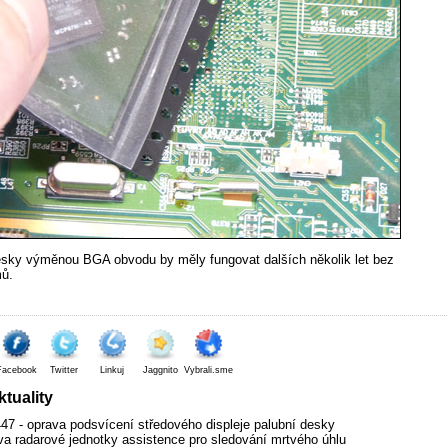
sky výměnou BGA obvodu by měly fungovat dalších několik let bez
ů.
Facebook
Twitter
Linkuj
Jaggnito
Vybrali.sme
tuality
7 - oprava podsvícení středového displeje palubní desky
va radarové jednotky assistence pro sledování mrtvého úhlu