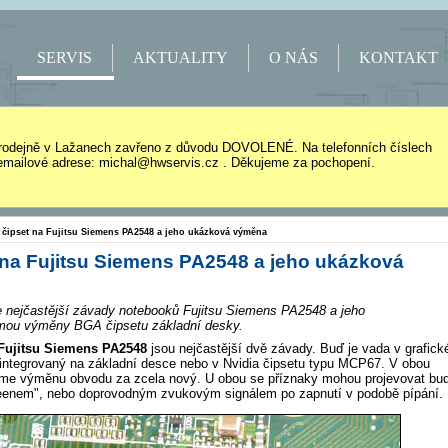
SERVIS
AKTUALITY
O NÁS
KONTAKT
rodejně v Lažanech zavřeno z důvodu DOVOLENÉ. Na telefonních číslech
mailové adrese: michal@hwservis.cz . Děkujeme za pochopení.
 čipset na Fujitsu Siemens PA2548 a jeho ukázková výměna
 na Fujitsu Siemens PA2548 a jeho ukázková
e nejčastější závady notebooků Fujitsu Siemens PA2548 a jeho
rmou výměny BGA čipsetu základní desky.
Fujitsu Siemens PA2548
jsou nejčastější dvě závady. Buď je vada v grafic
 integrovaný na základní desce nebo v Nvidia čipsetu typu MCP67. V obou
eme výměnu obvodu za zcela nový. U obou se příznaky mohou projevovat bu
reenem", nebo doprovodným zvukovým signálem po zapnutí v podobě pípání.