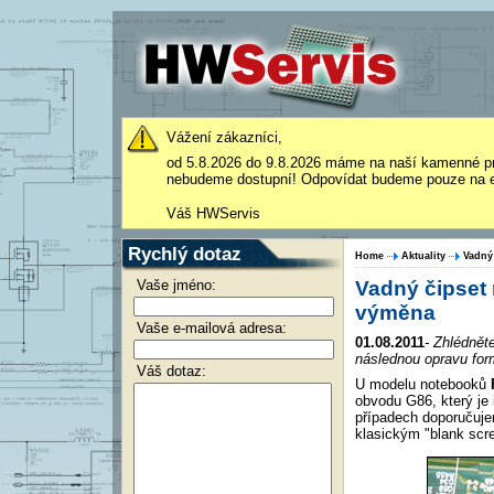
Vážení zákazníci,
od 5.8.2026 do 9.8.2026 máme na naší kamenné p
nebudeme dostupní! Odpovídat budeme pouze na e
Váš HWServis
Rychlý dotaz
Home
Aktuality
Vadný
Vaše jméno:
Vadný čipset
výměna
Vaše e-mailová adresa:
01.08.2011
- Zhlédnět
následnou opravu fo
Váš dotaz:
U modelu notebooků
obvodu G86, který je
případech doporučuj
klasickým "blank sc