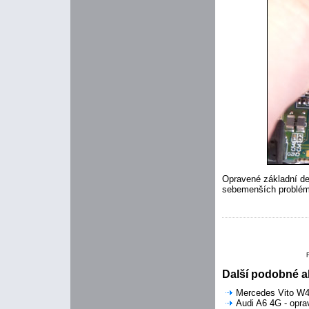
Opravené základní de
sebemenších problém
Další podobné ak
Mercedes Vito W44
Audi A6 4G - opra