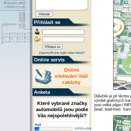
Přihlásit se
Zapomněli jste login nebo heslo?
Online servis
Online
sledování Vaší
zakázky
Anketa
Důležité je při těcht
výrobě grafických kar
Které vybrané značky
jsou velké pájecí IN
automobilů jsou podle
(lead, lead-free). Sa
Vás nejspolehlivější?
Audi
105531x/9%