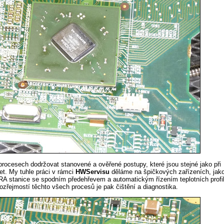
o procesech dodržovat stanovené a ověřené postupy, které jsou stejné jako při
et. My tuhle práci v rámci
HWServisu
děláme na špičkových zařízeních, jak
FRA stanice se spodním předehřevem a automatickým řízením teplotních profi
mozřejmostí těchto všech procesů je pak čištění a diagnostika.