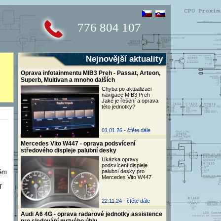
776 804 107
Nejnovější aktuality
Oprava infotainmentu MIB3 Preh - Passat, Arteon,
Superb, Multivan a mnoho dalších
Chyba po aktualizaci
navigace MIB3 Preh -
Jaké je řešení a oprava
této jednotky?
01.01.26 -
čtěte dále
Mercedes Vito W447 - oprava podsvícení
středového displeje palubní desky
Ukázka opravy
podsvícení displeje
kém
palubní desky pro
Mercedes Vito W447
ď
22.11.24 -
čtěte dále
Audi A6 4G - oprava radarové jednotky assistence