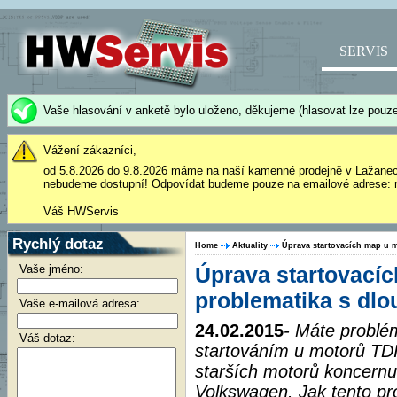
SERVIS
Vaše hlasování v anketě bylo uloženo, děkujeme (hlasovat lze pouze
Vážení zákazníci,
od 5.8.2026 do 9.8.2026 máme na naší kamenné prodejně v Lažane
nebudeme dostupní! Odpovídat budeme pouze na emailové adrese: 
Váš HWServis
Rychlý dotaz
Home
Aktuality
Úprava startovacích map u 
Vaše jméno:
Úprava startovací
problematika s dl
Vaše e-mailová adresa:
24.02.2015
- Máte problé
Váš dotaz:
startováním u motorů TDI
starších motorů koncernu
Volkswagen. Jak tento pr