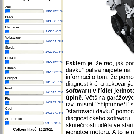
Audi
105515x/9%
BMW
103360x/8%
Mercedes
99538x/8%
Volkswagen
100664x/8%
Škoda
102670x/8%
Renault
Faktem je, že rad, jak po
102745x/8%
Citroen
dávku" paliva najdete na 
102038x/8%
informaci o tom, že pomoc
Peugeot
diagnostik či crackovan
101675x/8%
Ford
softwaru v řídící jednot
101613x/8%
úplně
. Většina garážovýc
Fiat
102827x/8%
tzv. místní "
chiptunneři
" 
Opel
"startovací dávku" pomocí
101727x/8%
diagnostického softwaru. 
Alfa Romeo
99139x/8%
skutečnosti udělá ve star
Celkem hlasů:
1223511
jednotce motoru. A to je