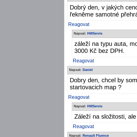
Dobrý den, v jakých ceno
řekněme samotné přehrán
Reagovat
Napsal:
HWServis
záleží na typu auta, m
3000 Kč bez DPH.
Reagovat
Napsal:
Daniel
Dobry den, chcel by som
startovacich map ?
Reagovat
Napsal:
HWServis
Záleží na složitosti, al
Reagovat
Napsal:
Renault Fluence