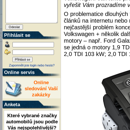
vyřešit Vám prozradíme v
O problematice dlouhých 
článků na internetu nebo
nejčastější problém konc
Volkswagen + několik dalš
Přihlásit se
motory – např. Ford Gala
se jedná o motory 1,9 TD
2,0 TDI 103 kW; 2,0 TDI
Zapomněli jste login nebo heslo?
Online servis
Online
sledování Vaší
zakázky
Anketa
Které vybrané značky
automobilů jsou podle
Vás nejspolehlivější?