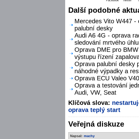
Facebook
Twitter
Další podobné aktua
Mercedes Vito W447 - o
palubní desky
Audi A6 4G - oprava ra
sledování mrtvého úhlu
Oprava DME pro BMW F
výstupu řízení zapalova
Oprava palubní desky p
náhodné výpadky a res
Oprava ECU Valeo V40 
Oprava a testování jed
Audi, VW, Seat
Klíčová slova:
nestartuj
oprava teplý start
Veřejná diskuze
Napsal:
machy