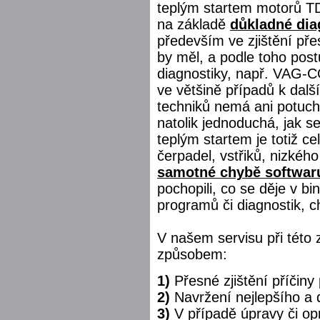
teplým startem motorů TD
na základě
důkladné dia
především ve zjištění pře
by měl, a podle toho post
diagnostiky, např. VAG-C
ve většině případů k dal
techniků nemá ani potuchy
natolik jednoduchá, jak s
teplým startem je totiž ce
čerpadel, vstřiků, nizkého
samotné chybě softwaru
pochopili, co se děje v bi
programů či diagnostik, 
V našem servisu při této
způsobem:
1)
Přesné zjištění příčiny
2)
Navržení nejlepšího a 
3)
V případě úpravy či opr