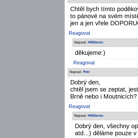
Chtěl bych tímto poděko
to pánové na svém místě
jen a jen vřele DOPOR
Reagovat
Napsal:
HWServis
děkujeme:)
Reagovat
Napsal:
Petr
Dobrý den,
chtěl jsem se zeptat, jes
Brně nebo i Moutnicích?
Reagovat
Napsal:
HWServis
Dobrý den, všechny op
atd...) děláme pouze v