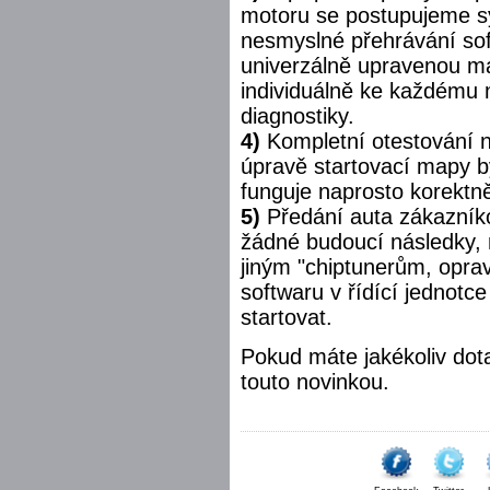
motoru se postupujeme 
nesmyslné přehrávání sof
univerzálně upravenou ma
individuálně ke každému 
diagnostiky.
4)
Kompletní otestování n
úpravě startovací mapy byl
funguje naprosto korektn
5)
Předání auta zákazníko
žádné budoucí následky, 
jiným "chiptunerům, opra
softwaru v řídící jednotc
startovat.
Pokud máte jakékoliv dota
touto novinkou.