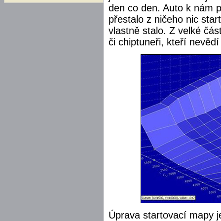
den co den. Auto k nám př
přestalo z ničeho nic star
vlastně stalo. Z velké čás
či chiptuneři, kteří nevědí
Úprava startovací mapy je