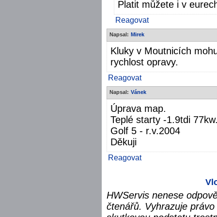
Platit můžete i v eurec
Reagovat
Napsal:
Mirek
Kluky v Moutnicích mohu
rychlost opravy.
Reagovat
Napsal:
Vánek
Úprava map.
Teplé starty -1.9tdi 77kw
Golf 5 - r.v.2004
Děkuji
Reagovat
Vl
HWServis nenese odpověd
čtenářů. Vyhrazuje právo 