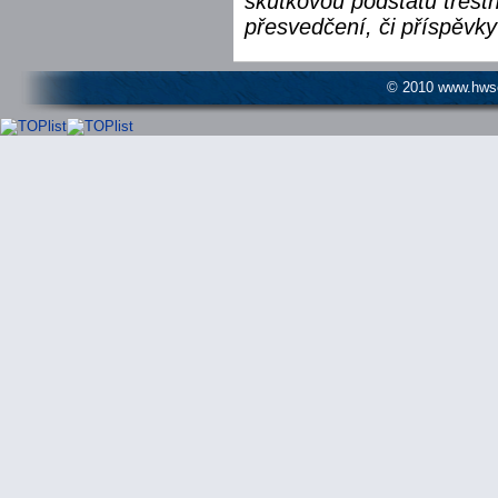
skutkovou podstatu trest
přesvedčení, či příspěvky
© 2010 www.hwser