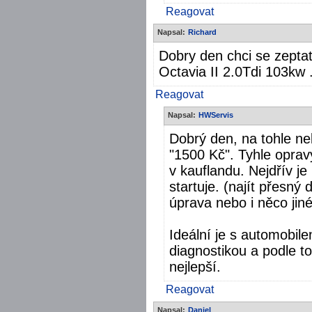
Reagovat
Napsal:
Richard
Dobry den chci se zeptat 
Octavia II 2.0Tdi 103kw 
Reagovat
Napsal:
HWServis
Dobrý den, na tohle ne
"1500 Kč". Tyhle oprav
v kauflandu. Nejdřív je
startuje. (najít přesný 
úprava nebo i něco jin
Ideální je s automobile
diagnostikou a podle t
nejlepší.
Reagovat
Napsal:
Daniel