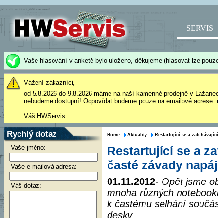
SERVIS
Vaše hlasování v anketě bylo uloženo, děkujeme (hlasovat lze pouze
Vážení zákazníci,
od 5.8.2026 do 9.8.2026 máme na naší kamenné prodejně v Lažane
nebudeme dostupní! Odpovídat budeme pouze na emailové adrese: 
Váš HWServis
Rychlý dotaz
Home
Aktuality
Restartující se a zatuhávají
Vaše jméno:
Restartující se a z
časté závady napáj
Vaše e-mailová adresa:
01.11.2012
- Opět jsme ob
Váš dotaz:
mnoha různých notebooků
k častému selhání součást
desky.