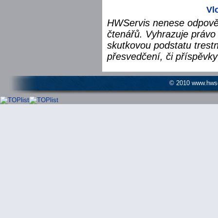
Vl
HWServis nenese odpověd
čtenářů. Vyhrazuje právo 
skutkovou podstatu trest
přesvedčení, či příspěvky
© 2010 www.hwser