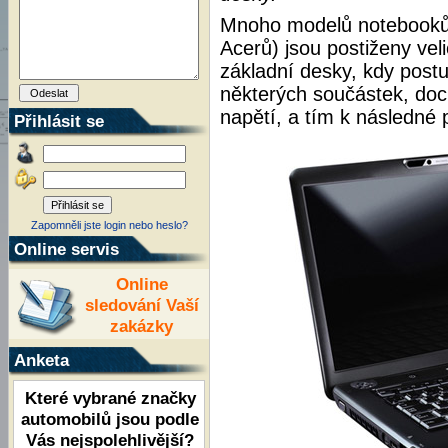
Mnoho modelů notebook
Acerů) jsou postiženy ve
základní desky, kdy pos
některých součástek, do
napětí, a tím k následné
Přihlásit se
Zapomněli jste login nebo heslo?
Online servis
Online
sledování Vaší
zakázky
Anketa
Které vybrané značky
automobilů jsou podle
Vás nejspolehlivější?