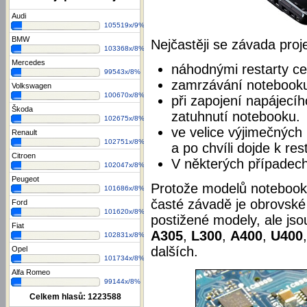
Audi
105519x/9%
BMW
Nejčastěji se závada proj
103368x/8%
Mercedes
náhodnými restarty c
99543x/8%
zamrzávání notebooku,
Volkswagen
100670x/8%
při zapojení napájecíh
Škoda
zatuhnutí notebooku.
102675x/8%
ve velice výjimečných 
Renault
102751x/8%
a po chvíli dojde k re
Citroen
V některých případec
102047x/8%
Peugeot
Protože modelů noteboo
101686x/8%
časté závadě je obrovské
Ford
101620x/8%
postižené modely, ale jso
Fiat
A305
,
L300
,
A400
,
U400
102831x/8%
dalších.
Opel
101734x/8%
Alfa Romeo
99144x/8%
Celkem hlasů:
1223588