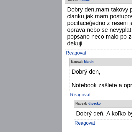
Dobry den,mam takovy pr
clanku,jak mam postupov
pocitace(jedno z reseni je
oprava nebo se nevyplati
popsano neco malo po za
dekuji
Reagovat
Napsal:
Martin
Dobrý den,
Notebook zašlete a op
Reagovat
Napsal:
djpecko
Dobrý deň. A koľko b
Reagovat