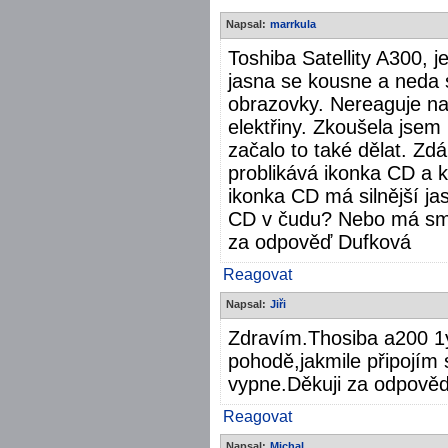
Napsal:
marrkula
Toshiba Satellity A300, 
jasna se kousne a neda 
obrazovky. Nereaguje na
elektřiny. Zkoušela jsem 
začalo to také dělat. Zd
problikává ikonka CD a k
ikonka CD má silnější jas
CD v čudu? Nebo má smys
za odpověď Dufková
Reagovat
Napsal:
Jiři
Zdravím.Thosiba a200 1y
pohodě,jakmile připojím 
vypne.Děkuji za odpověď
Reagovat
Napsal:
Michal