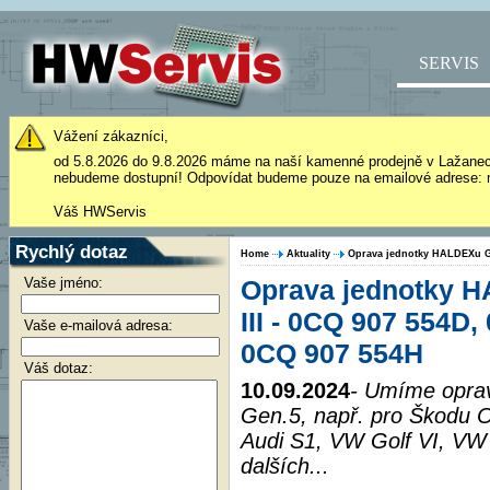
SERVIS
Vážení zákazníci,
od 5.8.2026 do 9.8.2026 máme na naší kamenné prodejně v Lažane
nebudeme dostupní! Odpovídat budeme pouze na emailové adrese: 
Váš HWServis
Rychlý dotaz
Home
Aktuality
Oprava jednotky HALDEXu Gen
Vaše jméno:
Oprava jednotky H
III - 0CQ 907 554D,
Vaše e-mailová adresa:
0CQ 907 554H
Váš dotaz:
10.09.2024
- Umíme oprav
Gen.5, např. pro Škodu Oc
Audi S1, VW Golf VI, VW
dalších...