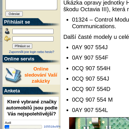
Ukázka opravy jednotky 
škodu Octavia III), která
01324 – Control Module
Přihlásit se
Communications.
Další časté modely u cel
0AY 907 554J
Zapomněli jste login nebo heslo?
0AY 907 554F
Online servis
0CQ 907 554H
Online
sledování Vaší
0CQ 907 554J
zakázky
0CQ 907 554D
Anketa
0CQ 907 554 M
Které vybrané značky
automobilů jsou podle
0AY 907 554L
Vás nejspolehlivější?
Audi
105518x/9%