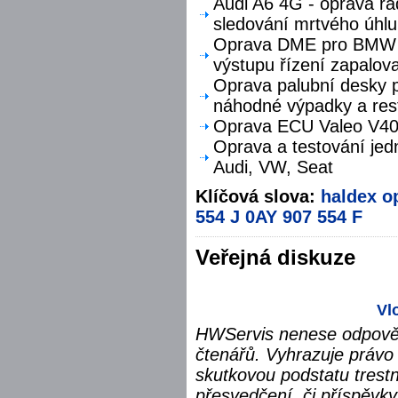
Audi A6 4G - oprava ra
sledování mrtvého úhlu
Oprava DME pro BMW F
výstupu řízení zapalova
Oprava palubní desky p
náhodné výpadky a res
Oprava ECU Valeo V40 
Oprava a testování jed
Audi, VW, Seat
Klíčová slova:
haldex
o
554 J
0AY 907 554 F
Veřejná diskuze
Vl
HWServis nenese odpověd
čtenářů. Vyhrazuje právo 
skutkovou podstatu trest
přesvedčení, či příspěvky