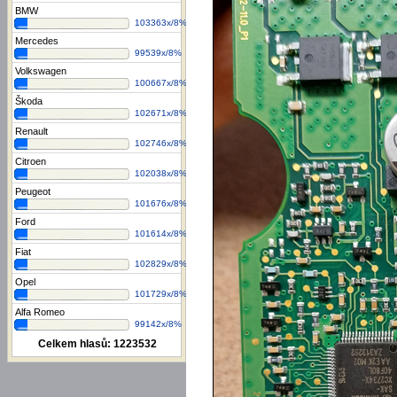
BMW
103363x/8%
Mercedes
99539x/8%
Volkswagen
100667x/8%
Škoda
102671x/8%
Renault
102746x/8%
Citroen
102038x/8%
Peugeot
101676x/8%
Ford
101614x/8%
Fiat
102829x/8%
Opel
101729x/8%
Alfa Romeo
99142x/8%
Celkem hlasů:
1223532