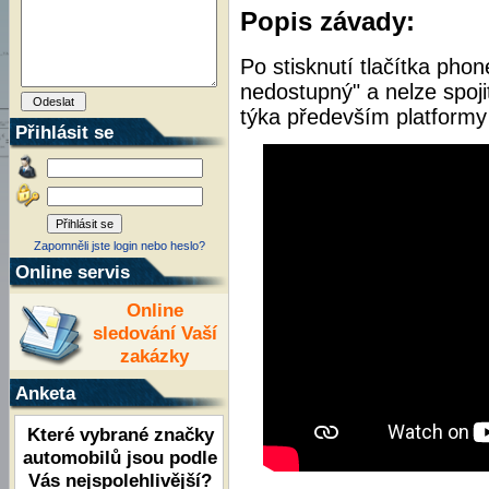
Popis závady:
Po stisknutí tlačítka phone
nedostupný" a nelze spoji
týka především platform
Přihlásit se
Zapomněli jste login nebo heslo?
Online servis
Online
sledování Vaší
zakázky
Anketa
Které vybrané značky
automobilů jsou podle
Vás nejspolehlivější?