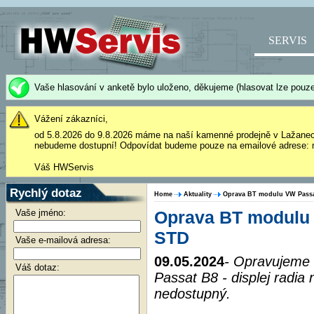
SERVIS
Vaše hlasování v anketě bylo uloženo, děkujeme (hlasovat lze pouze
Vážení zákazníci,
od 5.8.2026 do 9.8.2026 máme na naší kamenné prodejně v Lažane
nebudeme dostupní! Odpovídat budeme pouze na emailové adrese: 
Váš HWServis
Rychlý dotaz
Home
Aktuality
Oprava BT modulu VW Passa
Vaše jméno:
Oprava BT modulu 
STD
Vaše e-mailová adresa:
09.05.2024
- Opravujeme
Váš dotaz:
Passat B8 - displej radia 
nedostupný.