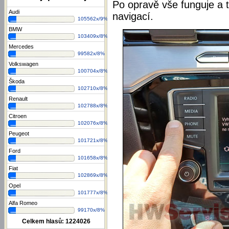
Po opravě vše funguje a t
Audi
navigací.
105562x/9%
BMW
103409x/8%
Mercedes
99582x/8%
Volkswagen
100704x/8%
Škoda
102710x/8%
Renault
102788x/8%
Citroen
102076x/8%
Peugeot
101721x/8%
Ford
101658x/8%
Fiat
102869x/8%
Opel
101777x/8%
Alfa Romeo
99170x/8%
Celkem hlasů:
1224026