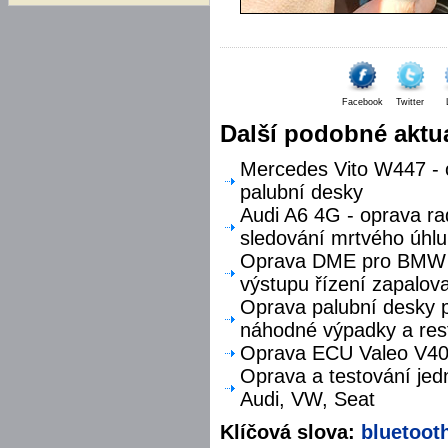
Facebook
Twitter
Další podobné aktua
Mercedes Vito W447 - o
palubní desky
Audi A6 4G - oprava ra
sledování mrtvého úhlu
Oprava DME pro BMW F
výstupu řízení zapalova
Oprava palubní desky p
náhodné výpadky a res
Oprava ECU Valeo V40 
Oprava a testování jed
Audi, VW, Seat
Klíčová slova:
bluetoot