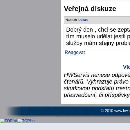
Veřejná diskuze
Napsal:
Lukas
Dobrý den , chci se zept
tím muselo udělat jestli
služby mám stejny probl
Reagovat
Vl
HWServis nenese odpověd
čtenářů. Vyhrazuje právo 
skutkovou podstatu trest
přesvedčení, či příspěvky
© 2010 www.hwser