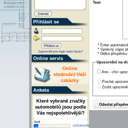
Text:
Přihlásit se
* Enter automatick
* Správný zápis př
Zapomněli jste login nebo heslo?
* Délka příspěvk
Online servis
Upozornění na di
Online
Ano - chci upoz
sledování Vaší
zakázky
Posílat upozorn
Zrušit upozorně
Anketa
Které vybrané značky
automobilů jsou podle
Vás nejspolehlivější?
Audi
105538x/9%