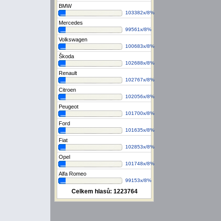
BMW
103382x/8%
Mercedes
99561x/8%
Volkswagen
100683x/8%
Škoda
102688x/8%
Renault
102767x/8%
Citroen
102056x/8%
Peugeot
101700x/8%
Ford
101635x/8%
Fiat
102853x/8%
Opel
101748x/8%
Alfa Romeo
99153x/8%
Celkem hlasů:
1223764