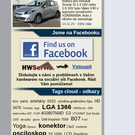
motoru pro Renault
Scenic III 1.4 16V nebo
1.6 16V typu Valeo V40 s
typovým označením
V29006690A. Auto z
ničeho nic nestartuje.
14.11.24 -
čtěte dále
Jsme na Facebooku
Vstoupit
Diskutujte s námi o problémech s Vašim
hardwarem na sociální síti Facebook. Rádi
Vám pomůžeme!
Tags cloud - odkazy
artefakty
HD
yaris
0332
výměna grafického čipu
BGA
LGA 1366
3470
Toshiba
logo
HWServis
G84
4G0907568D
G3
elektronika
407
F3JP
VT243WF
Dell Studio
807
Dell Inspirion 7559
1555
aktuality
gesto
Ford
konektor
Yoga
Clio3
Oprava
notebook
osciloskop
LCD
TX 1000
Pavillion