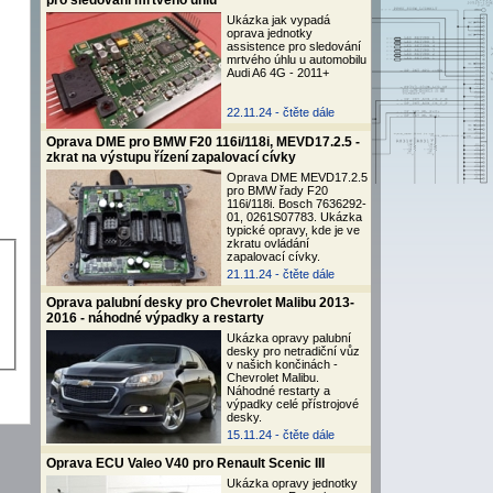
pro sledování mrtvého úhlu
Ukázka jak vypadá
oprava jednotky
assistence pro sledování
mrtvého úhlu u automobilu
Audi A6 4G - 2011+
22.11.24 -
čtěte dále
Oprava DME pro BMW F20 116i/118i, MEVD17.2.5 -
zkrat na výstupu řízení zapalovací cívky
Oprava DME MEVD17.2.5
pro BMW řady F20
116i/118i. Bosch 7636292-
01, 0261S07783. Ukázka
typické opravy, kde je ve
zkratu ovládání
zapalovací cívky.
21.11.24 -
čtěte dále
Oprava palubní desky pro Chevrolet Malibu 2013-
2016 - náhodné výpadky a restarty
Ukázka opravy palubní
desky pro netradiční vůz
v našich končinách -
Chevrolet Malibu.
Náhodné restarty a
výpadky celé přístrojové
desky.
15.11.24 -
čtěte dále
Oprava ECU Valeo V40 pro Renault Scenic III
Ukázka opravy jednotky