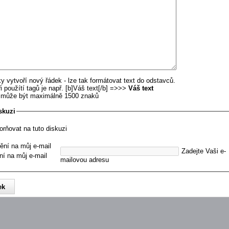
y vytvoří nový řádek - lze tak formátovat text do odstavců.
i použítí tagů je např. [b]Váš text[/b] =>>>
Váš text
u může být maximálně 1500 znaků
skuzi
orňovat na tuto diskuzi
ění na můj e-mail
Zadejte Vaši e-
ní na můj e-mail
mailovou adresu