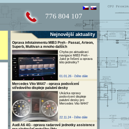
776 804 107
Nejnovější aktuality
Oprava infotainmentu MIB3 Preh - Passat, Arteon,
Superb, Multivan a mnoho dalších
Chyba po aktualizaci
navigace MIB3 Preh -
Jaké je řešení a oprava
této jednotky?
01.01.26 -
čtěte dále
Mercedes Vito W447 - oprava podsvícení
středového displeje palubní desky
Ukázka opravy
podsvícení displeje
palubní desky pro
Mercedes Vito W447
22.11.24 -
čtěte dále
Audi A6 4G - oprava radarové jednotky assistence