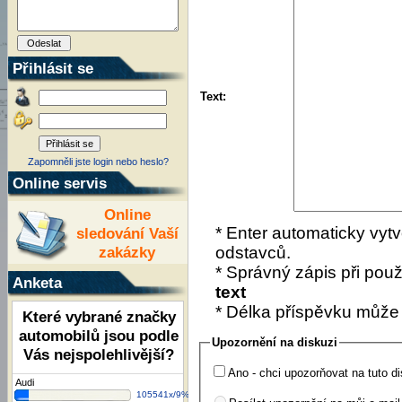
Přihlásit se
Text:
Zapomněli jste login nebo heslo?
Online servis
Online
* Enter automaticky vytv
sledování Vaší
zakázky
odstavců.
* Správný zápis při použí
Anketa
text
* Délka příspěvku může
Které vybrané značky
automobilů jsou podle
Upozornění na diskuzi
Vás nejspolehlivější?
Ano - chci upozorňovat na tuto di
Audi
105541x/9%