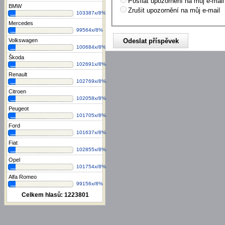
Posílat upozornění na můj e-mail
BMW
Zrušit upozornění na můj e-mail
103387x/8%
Mercedes
99564x/8%
Volkswagen
100684x/8%
Škoda
102691x/8%
Renault
102769x/8%
Citroen
102058x/8%
Peugeot
101705x/8%
Ford
101637x/8%
Fiat
102855x/8%
Opel
101754x/8%
Alfa Romeo
99156x/8%
Celkem hlasů:
1223801