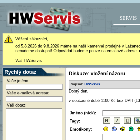
SERVIS
Vážení zákazníci,
od 5.8.2026 do 9.8.2026 máme na naší kamenné prodejně v Lažane
nebudeme dostupní! Odpovídat budeme pouze na emailové adrese: 
Váš HWServis
Rychlý dotaz
Diskuze: vložení názoru
Vaše jméno:
Napsal:
HWServis
Dobrý den,
Vaše e-mailová adresa:
v současné době 1100 Kč bez DPH (13
Váš dotaz:
Jméno (nick):
Tagy:
Emotikony: