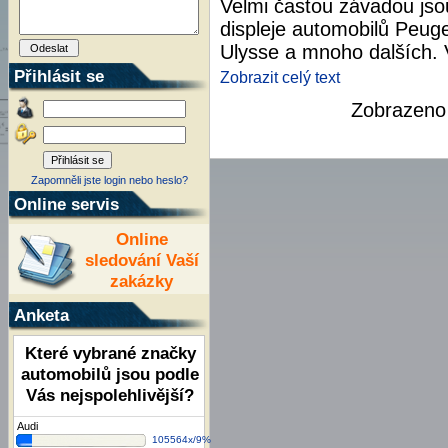
Velmi častou závadou jsou
displeje automobilů Peuge
Ulysse a mnoho dalších. 
Přihlásit se
Zobrazit celý text
Zobrazen
Zapomněli jste login nebo heslo?
Online servis
Online
sledování Vaší
zakázky
Anketa
Které vybrané značky
automobilů jsou podle
Vás nejspolehlivější?
Audi
105564x/9%