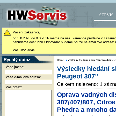
SERVIS
Vážení zákazníci,
od 5.8.2026 do 9.8.2026 máme na naší kamenné prodejně v Lažane
nebudeme dostupní! Odpovídat budeme pouze na emailové adrese: 
Váš HWServis
Rychlý dotaz
Home
Výsledky hledání slova: "Oprava displej
Vaše jméno:
Výsledky hledání s
Peugeot 307"
Vaše e-mailová adresa:
Celkem nalezeno: 1 záz
Váš dotaz:
Oprava vadných di
307/407/807, Citroe
Phedra a mnoho dal