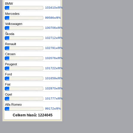
BMW
103410x/8%
Mercedes
99586x/8%
Volkswagen
100706x/8%
Škoda
102712x/8%
Renault
102791x/8%
Citroen
102076x/8%
Peugeot
101722x/8%
Ford
101659x/8%
Fiat
102870x/8%
Opel
101777x/8%
Alfa Romeo
99172x/8%
Celkem hlasů:
1224045