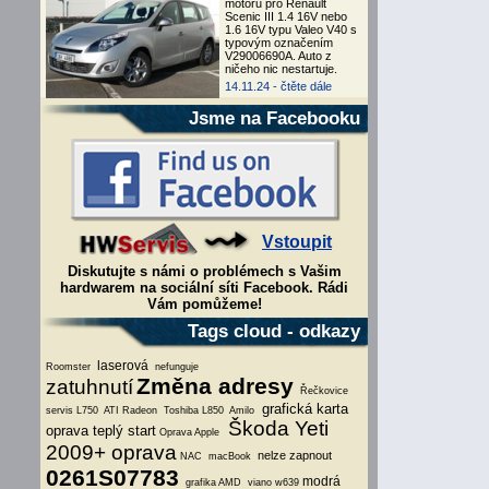
motoru pro Renault
Scenic III 1.4 16V nebo
1.6 16V typu Valeo V40 s
typovým označením
V29006690A. Auto z
ničeho nic nestartuje.
14.11.24 -
čtěte dále
Jsme na Facebooku
Vstoupit
Diskutujte s námi o problémech s Vašim
hardwarem na sociální síti Facebook. Rádi
Vám pomůžeme!
Tags cloud - odkazy
laserová
Roomster
nefunguje
Změna adresy
zatuhnutí
Řečkovice
grafická karta
servis L750
ATI Radeon
Toshiba L850
Amilo
Škoda Yeti
oprava teplý start
Oprava Apple
2009+ oprava
nelze zapnout
NAC
macBook
0261S07783
modrá
grafika AMD
viano w639