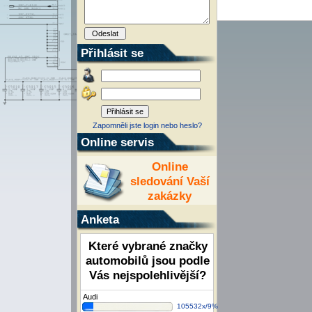
Přihlásit se
Zapomněli jste login nebo heslo?
Online servis
Online
sledování Vaší
zakázky
Anketa
Které vybrané značky
automobilů jsou podle
Vás nejspolehlivější?
Audi
105532x/9%