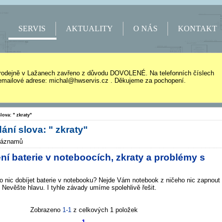
SERVIS
AKTUALITY
O NÁS
KONTAKT
rodejně v Lažanech zavřeno z důvodu DOVOLENÉ. Na telefonních číslech
mailové adrese: michal@hwservis.cz . Děkujeme za pochopení.
lova: " zkraty"
ání slova: " zkraty"
záznamů
ní baterie v noteboocích, zkraty a problémy s
o nic dobíjet baterie v notebooku? Nejde Vám notebook z ničeho nic zapnout
 Nevěšte hlavu. I tyhle závady umíme spolehlivě řešit.
Zobrazeno
1-1
z celkových 1 položek