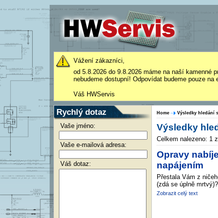
Vážení zákazníci,
od 5.8.2026 do 9.8.2026 máme na naší kamenné p
nebudeme dostupní! Odpovídat budeme pouze na e
Váš HWServis
Rychlý dotaz
Home
Výsledky hledání s
Vaše jméno:
Výsledky hled
Celkem nalezeno: 1 
Vaše e-mailová adresa:
Opravy nabíje
Váš dotaz:
napájením
Přestala Vám z ničeh
(zdá se úplně mrtvý)?
Zobrazit celý text