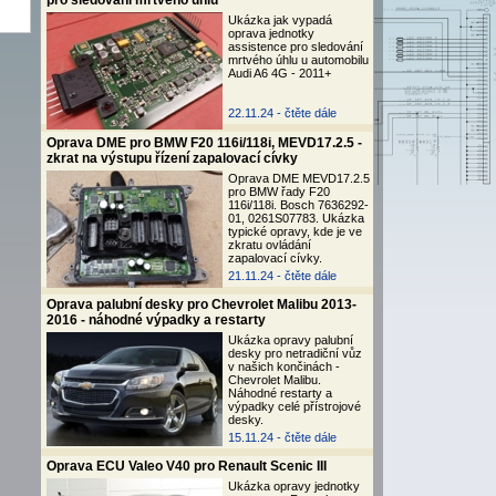
pro sledování mrtvého úhlu
Ukázka jak vypadá
oprava jednotky
assistence pro sledování
mrtvého úhlu u automobilu
Audi A6 4G - 2011+
22.11.24 -
čtěte dále
Oprava DME pro BMW F20 116i/118i, MEVD17.2.5 -
zkrat na výstupu řízení zapalovací cívky
Oprava DME MEVD17.2.5
pro BMW řady F20
116i/118i. Bosch 7636292-
01, 0261S07783. Ukázka
typické opravy, kde je ve
zkratu ovládání
zapalovací cívky.
21.11.24 -
čtěte dále
Oprava palubní desky pro Chevrolet Malibu 2013-
2016 - náhodné výpadky a restarty
Ukázka opravy palubní
desky pro netradiční vůz
v našich končinách -
Chevrolet Malibu.
Náhodné restarty a
výpadky celé přístrojové
desky.
15.11.24 -
čtěte dále
Oprava ECU Valeo V40 pro Renault Scenic III
Ukázka opravy jednotky