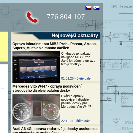
776 804 107
Nejnovější aktuality
Oprava infotainmentu MIB3 Preh - Passat, Arteon,
Superb, Multivan a mnoho dalších
Chyba po aktualizaci
navigace MIB3 Preh -
Jaké je řešení a oprava
této jednotky?
01.01.26 -
čtěte dále
Mercedes Vito W447 - oprava podsvícení
středového displeje palubní desky
Ukázka opravy
podsvícení displeje
palubní desky pro
Mercedes Vito W447
22.11.24 -
čtěte dále
Audi A6 4G - oprava radarové jednotky assistence