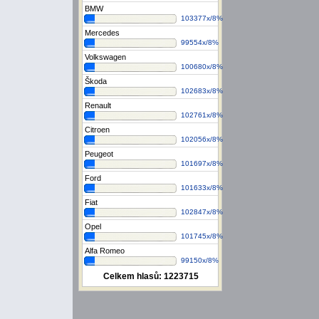
BMW
103377x/8%
Mercedes
99554x/8%
Volkswagen
100680x/8%
Škoda
102683x/8%
Renault
102761x/8%
Citroen
102056x/8%
Peugeot
101697x/8%
Ford
101633x/8%
Fiat
102847x/8%
Opel
101745x/8%
Alfa Romeo
99150x/8%
Celkem hlasů:
1223715