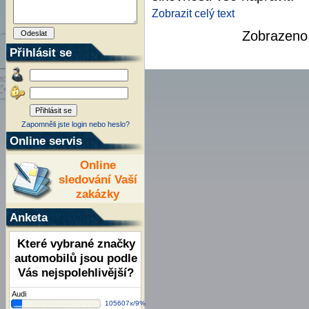
Zobrazit celý text
Zobrazen
Přihlásit se
Zapomněli jste login nebo heslo?
Online servis
Online
sledování Vaší
zakázky
Anketa
Které vybrané značky
automobilů jsou podle
Vás nejspolehlivější?
Audi
105607x/9%