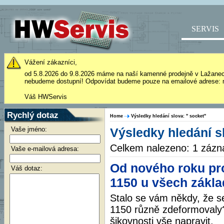
SERVIS
Vážení zákazníci,
od 5.8.2026 do 9.8.2026 máme na naší kamenné prodejně v Lažane
nebudeme dostupní! Odpovídat budeme pouze na emailové adrese: 
Váš HWServis
Rychlý dotaz
Home
Výsledky hledání slova: " socket"
Vaše jméno:
Výsledky hledání s
Celkem nalezeno: 1 záz
Vaše e-mailová adresa:
Od nového roku p
Váš dotaz:
1150 u všech zákl
Stalo se vám někdy, že s
1150 různě zdeformovaly?
šikovnosti vše napravit.