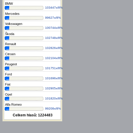
BMW
103447x/8%
Mercedes
99627x/8%
Volkswagen
100744x/8%
Škoda
102748x/8%
Renault
102826x/8%
Citroen
102104x/8%
Peugeot
101751x/8%
Ford
101696x/8%
Fiat
102905x/8%
Opel
101820x/8%
Alfa Romeo
99208x/8%
Celkem hlasů:
1224483