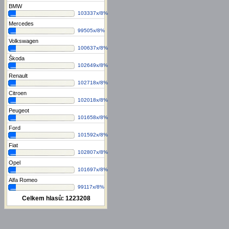
BMW
103337x/8%
Mercedes
99505x/8%
Volkswagen
100637x/8%
Škoda
102649x/8%
Renault
102718x/8%
Citroen
102018x/8%
Peugeot
101658x/8%
Ford
101592x/8%
Fiat
102807x/8%
Opel
101697x/8%
Alfa Romeo
99117x/8%
Celkem hlasů:
1223208