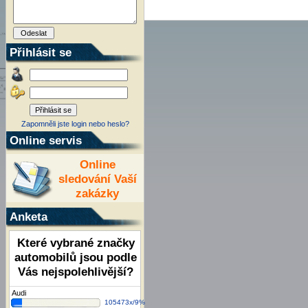
Přihlásit se
Zapomněli jste login nebo heslo?
Online servis
Online
sledování Vaší
zakázky
Anketa
Které vybrané značky
automobilů jsou podle
Vás nejspolehlivější?
Audi
105473x/9%