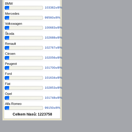
BMW
103382x/8%
Mercedes
99560x/8%
Volkswagen
100683x/8%
Škoda
102688x/8%
Renault
102767x/8%
Citroen
102056x/8%
Peugeot
101700x/8%
Ford
101634x/8%
Fiat
102853x/8%
Opel
101748x/8%
Alfa Romeo
99150x/8%
Celkem hlasů:
1223758