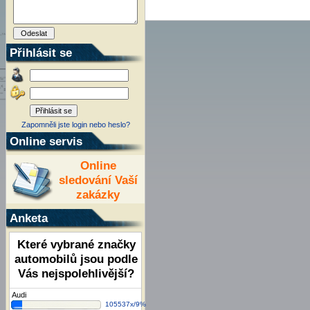
Přihlásit se
Zapomněli jste login nebo heslo?
Online servis
Online
sledování Vaší
zakázky
Anketa
Které vybrané značky
automobilů jsou podle
Vás nejspolehlivější?
Audi
105537x/9%