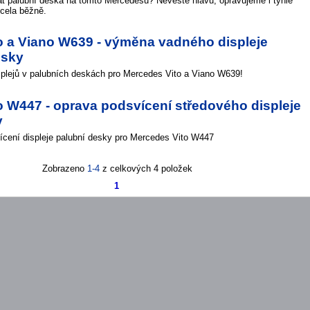
t palubní deska na tomto Mercedesu? Nevěste hlavu, opravujeme i tyhle
zcela běžně.
o a Viano W639 - výměna vadného displeje
esky
plejů v palubních deskách pro Mercedes Vito a Viano W639!
 W447 - oprava podsvícení středového displeje
y
cení displeje palubní desky pro Mercedes Vito W447
Zobrazeno
1-4
z celkových 4 položek
1