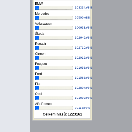
BMW
103334x/8%
Mercedes
99500x/8%
Volkswagen
100633x/8%
Škoda
102646x/8%
Renault
102710x/8%
Citroen
102016x/8%
Peugeot
101658x/8%
Ford
101588x/8%
Fiat
102804x/8%
Opel
101692x/8%
Alfa Romeo
99113x/8%
Celkem hlasů:
1223161