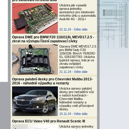
pro sledování mrtvého úhlu
Ukázka jak vypadá
oprava jednotky
assistence pro sledování
mrtvého úhlu u automobilu
Audi A6 4G - 2011+
22.11.24 -
čtěte dále
Oprava DME pro BMW F20 116i/118i, MEVD17.2.5 -
zkrat na výstupu řízení zapalovací cívky
Oprava DME MEVD17.2.5
pro BMW řady F20
116i/118i. Bosch 7636292-
01, 0261S07783. Ukázka
typické opravy, kde je ve
zkratu ovládání
zapalovací cívky.
21.11.24 -
čtěte dále
Oprava palubní desky pro Chevrolet Malibu 2013-
2016 - náhodné výpadky a restarty
Ukázka opravy palubní
desky pro netradiční vůz
v našich končinách -
Chevrolet Malibu.
Náhodné restarty a
výpadky celé přístrojové
desky.
15.11.24 -
čtěte dále
Oprava ECU Valeo V40 pro Renault Scenic III
Ukázka opravy jednotky