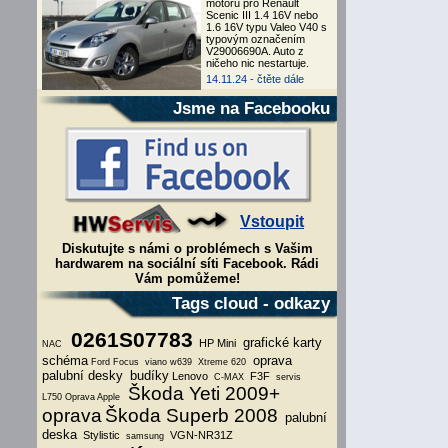
motoru pro Renault
Scenic III 1.4 16V nebo
1.6 16V typu Valeo V40 s
typovým označením
V29006690A. Auto z
ničeho nic nestartuje.
14.11.24 -
čtěte dále
Jsme na Facebooku
Vstoupit
Diskutujte s námi o problémech s Vašim
hardwarem na sociální síti Facebook. Rádi
Vám pomůžeme!
Tags cloud - odkazy
0261S07783
grafické karty
HP Mini
NAC
schéma
oprava
Ford Focus
viano w639
Xtreme 620
palubní desky
budíky
Lenovo
F3F
C-MAX
servis
Škoda Yeti 2009+
L750
Oprava Apple
oprava
Škoda Superb 2008
palubní
deska
Stylistic
VGN-NR31Z
samsung