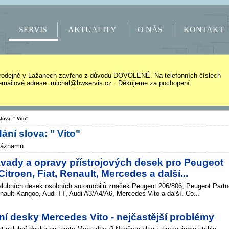
SERVIS
AKTUALITY
O NÁS
KONTAKT
rodejně v Lažanech zavřeno z důvodu DOVOLENÉ. Na telefonních číslech
mailové adrese: michal@hwservis.cz . Děkujeme za pochopení.
lova: " Vito"
ání slova: " Vito"
záznamů
ávady a opravy přístrojových desek pro Peugeot
Citroen, Fiat, Renault, Mercedes a další...
alubních desek osobních automobilů značek Peugeot 206/806, Peugeot Partn
nault Kangoo, Audi TT, Audi A3/A4/A6, Mercedes Vito a další. Co...
í desky Mercedes Vito - nejčastější problémy