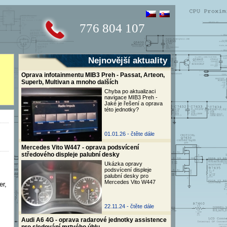
776 804 107
Nejnovější aktuality
Oprava infotainmentu MIB3 Preh - Passat, Arteon,
Superb, Multivan a mnoho dalších
Chyba po aktualizaci
navigace MIB3 Preh -
Jaké je řešení a oprava
této jednotky?
01.01.26 -
čtěte dále
Mercedes Vito W447 - oprava podsvícení
středového displeje palubní desky
Ukázka opravy
podsvícení displeje
palubní desky pro
Mercedes Vito W447
er,
22.11.24 -
čtěte dále
Audi A6 4G - oprava radarové jednotky assistence