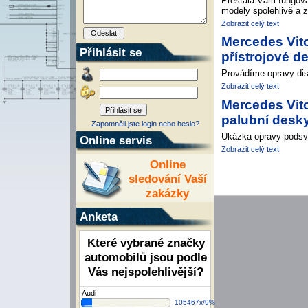
Přestala Vám fungova
modely spolehlivě a 
Zobrazit celý text
Mercedes Vit
Přihlásit se
přístrojové d
Provádíme opravy dis
Zobrazit celý text
Mercedes Vito
palubní desk
Zapomněli jste login nebo heslo?
Ukázka opravy podsví
Online servis
Zobrazit celý text
Online
sledování Vaší
zakázky
Anketa
Které vybrané značky
automobilů jsou podle
Vás nejspolehlivější?
Audi
105467x/9%