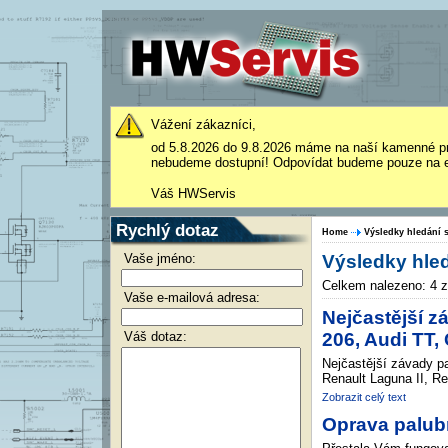
Vážení zákazníci,
od 5.8.2026 do 9.8.2026 máme na naší kamenné p
nebudeme dostupní! Odpovídat budeme pouze na e
Váš HWServis
Rychlý dotaz
Home
Výsledky hledání s
Vaše jméno:
Výsledky hled
Celkem nalezeno: 4 
Vaše e-mailová adresa:
Nejčastější z
Váš dotaz:
206, Audi TT, 
Nejčastější závady p
Renault Laguna II, Re
Zobrazit celý text
Oprava palubn