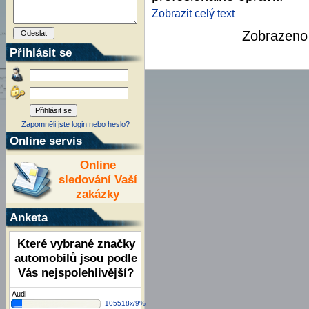
Zobrazit celý text
Zobrazen
Přihlásit se
Zapomněli jste login nebo heslo?
Online servis
Online
sledování Vaší
zakázky
Anketa
Které vybrané značky
automobilů jsou podle
Vás nejspolehlivější?
Audi
105518x/9%