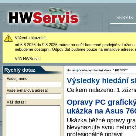
SERVIS
Vážení zákazníci,
od 5.8.2026 do 9.8.2026 máme na naší kamenné prodejně v Lažane
nebudeme dostupní! Odpovídat budeme pouze na emailové adrese: 
Váš HWServis
Rychlý dotaz
Home
Výsledky hledání slova: " HD 3850"
Vaše jméno:
Výsledky hledání s
Celkem nalezeno: 1 záz
Vaše e-mailová adresa:
Opravy PC grafický
Váš dotaz:
ukázka na Asus 7
Ukázka běžné opravy graf
Nevyhazujte svou nefunkčn
profesionálně opravit.