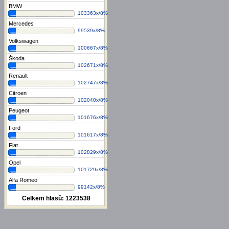
BMW
103363x/8%
Mercedes
99539x/8%
Volkswagen
100667x/8%
Škoda
102671x/8%
Renault
102747x/8%
Citroen
102040x/8%
Peugeot
101676x/8%
Ford
101617x/8%
Fiat
102829x/8%
Opel
101729x/8%
Alfa Romeo
99142x/8%
Celkem hlasů:
1223538