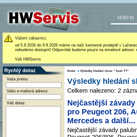
SERVIS
Vážení zákazníci,
od 5.8.2026 do 9.8.2026 máme na naší kamenné prodejně v Lažane
nebudeme dostupní! Odpovídat budeme pouze na emailové adrese: 
Váš HWServis
Rychlý dotaz
Home
Výsledky hledání slova: " Audi TT"
Vaše jméno:
Výsledky hledání s
Celkem nalezeno: 2 záz
Vaše e-mailová adresa:
Nejčastější závady
Váš dotaz:
pro Peugeot 206, Au
Mercedes a další...
Nejčastější závady palub