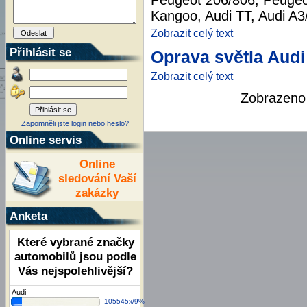
Peugeot 206/806, Peugeot
Kangoo, Audi TT, Audi A3/
Zobrazit celý text
Přihlásit se
Oprava světla Audi 
Zobrazit celý text
Zobrazen
Zapomněli jste login nebo heslo?
Online servis
Online
sledování Vaší
zakázky
Anketa
Které vybrané značky
automobilů jsou podle
Vás nejspolehlivější?
Audi
105545x/9%