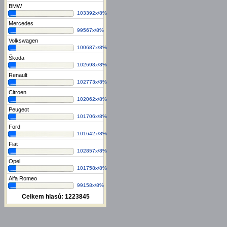
BMW
103392x/8%
Mercedes
99567x/8%
Volkswagen
100687x/8%
Škoda
102698x/8%
Renault
102773x/8%
Citroen
102062x/8%
Peugeot
101706x/8%
Ford
101642x/8%
Fiat
102857x/8%
Opel
101758x/8%
Alfa Romeo
99158x/8%
Celkem hlasů:
1223845