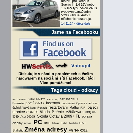
motoru pro Renault
Scenic III 1.4 16V nebo
1.6 16V typu Valeo V40 s
typovým označením
V29006690A. Auto z
ničeho nic nestartuje.
14.11.24 -
čtěte dále
Jsme na Facebooku
Vstoupit
Diskutujte s námi o problémech s Vašim
hardwarem na sociální síti Facebook. Rádi
Vám pomůžeme!
Tags cloud - odkazy
fabia
ford
s-max
HM170
samsung
0AY 907 554 J
první
laserová
Roomster
C-MAX
podsvícení
Oprava startovací
pájecí
restartovaní
Malibu
čtyřtlačítková karty Renault
F3F
stanice
Scénic
škoda
GO6100
Měříčkova 1
0CQ 907
Škoda Octavia 2009+ FL
oprava
554D
Acer 5920G
PC
display
Amilo
DME
fabia2
Tab2
Toshiba L850
Změna adresy
Stylistic
VGN-NR31Z