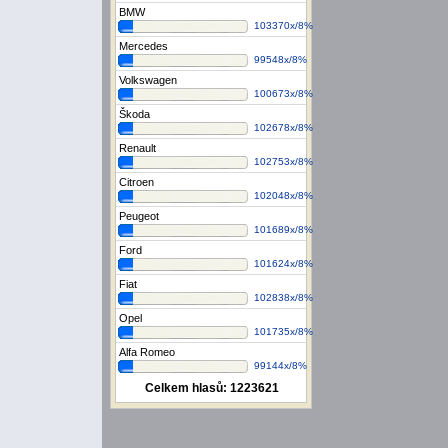
BMW
103370x/8%
Mercedes
99548x/8%
Volkswagen
100673x/8%
Škoda
102678x/8%
Renault
102753x/8%
Citroen
102048x/8%
Peugeot
101689x/8%
Ford
101624x/8%
Fiat
102838x/8%
Opel
101735x/8%
Alfa Romeo
99144x/8%
Celkem hlasů:
1223621