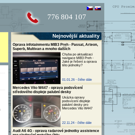
776 804 107
Nejnovější aktuality
Oprava infotainmentu MIB3 Preh - Passat, Arteon,
Superb, Multivan a mnoho dalších
Chyba po aktualizaci
navigace MIB3 Preh -
Jaké je řešení a oprava
této jednotky?
01.01.26 -
čtěte dále
Mercedes Vito W447 - oprava podsvícení
středového displeje palubní desky
Ukázka opravy
podsvícení displeje
palubní desky pro
Mercedes Vito W447
u
22.11.24 -
čtěte dále
Audi A6 4G - oprava radarové jednotky assistence