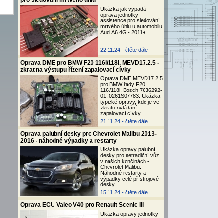
pro sledování mrtvého úhlu
Ukázka jak vypadá
oprava jednotky
assistence pro sledování
mrtvého úhlu u automobilu
Audi A6 4G - 2011+
22.11.24 -
čtěte dále
Oprava DME pro BMW F20 116i/118i, MEVD17.2.5 -
zkrat na výstupu řízení zapalovací cívky
Oprava DME MEVD17.2.5
pro BMW řady F20
116i/118i. Bosch 7636292-
01, 0261S07783. Ukázka
typické opravy, kde je ve
zkratu ovládání
zapalovací cívky.
21.11.24 -
čtěte dále
Oprava palubní desky pro Chevrolet Malibu 2013-
2016 - náhodné výpadky a restarty
Ukázka opravy palubní
desky pro netradiční vůz
v našich končinách -
Chevrolet Malibu.
Náhodné restarty a
výpadky celé přístrojové
desky.
15.11.24 -
čtěte dále
Oprava ECU Valeo V40 pro Renault Scenic III
Ukázka opravy jednotky