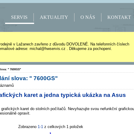
SERVIS
AKTUALITY
O NÁS
KONTAKT
rodejně v Lažanech zavřeno z důvodu DOVOLENÉ. Na telefonních číslech
mailové adrese: michal@hwservis.cz . Děkujeme za pochopení.
lova: " 7600GS"
ání slova: " 7600GS"
záznamů
fických karet a jedna typická ukázka na Asus
grafických karet do stolních počítačů. Nevyhazujte svou nefunkční graficko
fesionálně opravit.
Zobrazeno
1-1
z celkových 1 položek