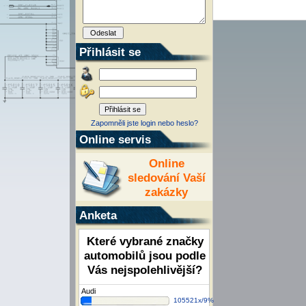
Přihlásit se
Zapomněli jste login nebo heslo?
Online servis
Online
sledování Vaší
zakázky
Anketa
Které vybrané značky
automobilů jsou podle
Vás nejspolehlivější?
Audi
105521x/9%