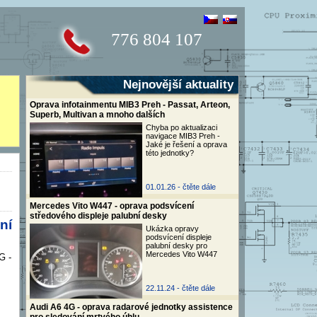
776 804 107
Nejnovější aktuality
Oprava infotainmentu MIB3 Preh - Passat, Arteon,
Superb, Multivan a mnoho dalších
Chyba po aktualizaci
navigace MIB3 Preh -
Jaké je řešení a oprava
této jednotky?
01.01.26 -
čtěte dále
Mercedes Vito W447 - oprava podsvícení
středového displeje palubní desky
ní
Ukázka opravy
podsvícení displeje
palubní desky pro
Mercedes Vito W447
G -
22.11.24 -
čtěte dále
Audi A6 4G - oprava radarové jednotky assistence