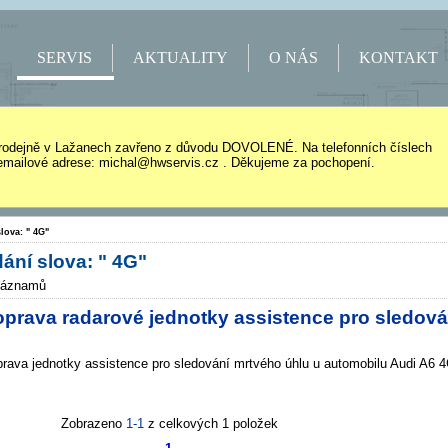
SERVIS
AKTUALITY
O NÁS
KONTAKT
rodejně v Lažanech zavřeno z důvodu DOVOLENÉ. Na telefonních číslech
mailové adrese: michal@hwservis.cz . Děkujeme za pochopení.
lova: " 4G"
ání slova: " 4G"
záznamů
oprava radarové jednotky assistence pro sledová
rava jednotky assistence pro sledování mrtvého úhlu u automobilu Audi A6 4
Zobrazeno
1-1
z celkových 1 položek