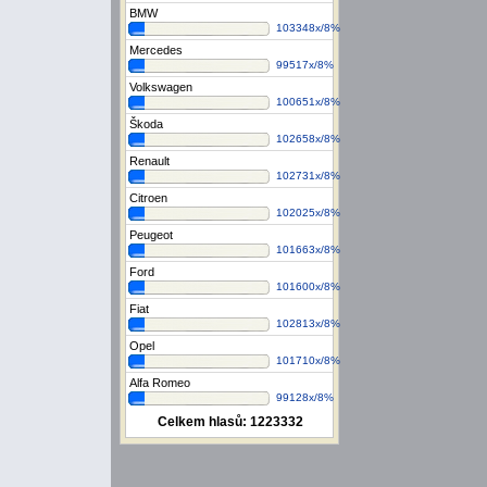
BMW
103348x/8%
Mercedes
99517x/8%
Volkswagen
100651x/8%
Škoda
102658x/8%
Renault
102731x/8%
Citroen
102025x/8%
Peugeot
101663x/8%
Ford
101600x/8%
Fiat
102813x/8%
Opel
101710x/8%
Alfa Romeo
99128x/8%
Celkem hlasů:
1223332