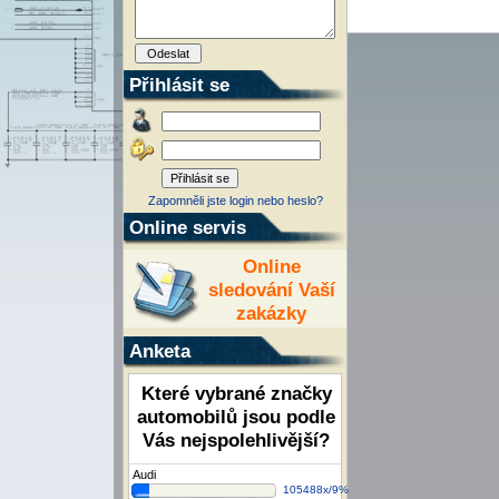
Přihlásit se
Zapomněli jste login nebo heslo?
Online servis
Online
sledování Vaší
zakázky
Anketa
Které vybrané značky
automobilů jsou podle
Vás nejspolehlivější?
Audi
105488x/9%