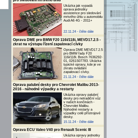
pro sledování mrtvého úhlu
Ukázka jak vypadá
oprava jednotky
assistence pro sledování
mrtvého úhlu u automobilu
Audi A6 4G - 2011+
22.11.24 -
čtěte dále
Oprava DME pro BMW F20 116i/118i, MEVD17.2.5 -
zkrat na výstupu řízení zapalovací cívky
Oprava DME MEVD17.2.5
pro BMW řady F20
116i/118i. Bosch 7636292-
01, 0261S07783. Ukázka
typické opravy, kde je ve
zkratu ovládání
zapalovací cívky.
21.11.24 -
čtěte dále
Oprava palubní desky pro Chevrolet Malibu 2013-
2016 - náhodné výpadky a restarty
Ukázka opravy palubní
desky pro netradiční vůz
v našich končinách -
Chevrolet Malibu.
Náhodné restarty a
výpadky celé přístrojové
desky.
15.11.24 -
čtěte dále
Oprava ECU Valeo V40 pro Renault Scenic III
Ukázka opravy jednotky