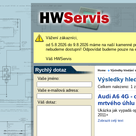
Vážení zákazníci,
od 5.8.2026 do 9.8.2026 máme na naší kamenné p
nebudeme dostupní! Odpovídat budeme pouze na e
Váš HWServis
Rychlý dotaz
Home
Výsledky hledání s
Vaše jméno:
Výsledky hled
Celkem nalezeno: 1 
Vaše e-mailová adresa:
Audi A6 4G - 
Váš dotaz:
mrtvého úhlu
Ukázka jak vypadá op
2011+
Zobrazit celý text