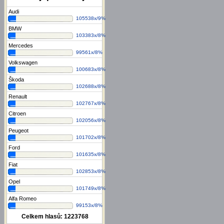
Audi
105538x/9%
BMW
103383x/8%
Mercedes
99561x/8%
Volkswagen
100683x/8%
Škoda
102688x/8%
Renault
102767x/8%
Citroen
102056x/8%
Peugeot
101702x/8%
Ford
101635x/8%
Fiat
102853x/8%
Opel
101749x/8%
Alfa Romeo
99153x/8%
Celkem hlasů:
1223768