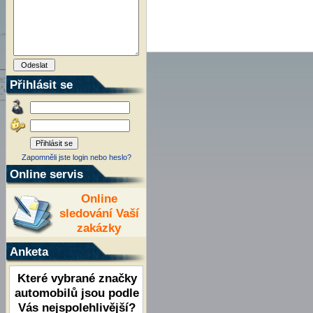
Přihlásit se
Zapomněli jste login nebo heslo?
Online servis
Online
sledování Vaší
zakázky
Anketa
Které vybrané značky
automobilů jsou podle
Vás nejspolehlivější?