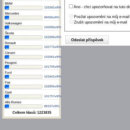
BMW
Ano - chci upozorňovat na tuto di
103392x/8%
Mercedes
Posílat upozornění na můj e-mail
99566x/8%
Zrušit upozornění na můj e-mail
Volkswagen
100686x/8%
Škoda
102696x/8%
Renault
102773x/8%
Citroen
102061x/8%
Peugeot
101705x/8%
Ford
101642x/8%
Fiat
102856x/8%
Opel
101757x/8%
Alfa Romeo
99157x/8%
Celkem hlasů:
1223835