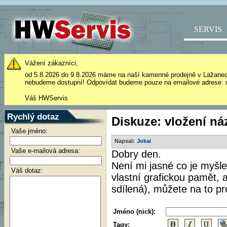
SERVIS
Vážení zákazníci,
od 5.8.2026 do 9.8.2026 máme na naší kamenné prodejně v Lažane
nebudeme dostupní! Odpovídat budeme pouze na emailové adrese: 
Váš HWServis
Rychlý dotaz
Diskuze: vložení ná
Vaše jméno:
Napsal:
Jokai
Vaše e-mailová adresa:
Dobry den.
Není mi jasné co je myš
Váš dotaz:
vlastní grafickou pamět,
sdílená), můžete na to p
Jméno (nick):
Tagy: