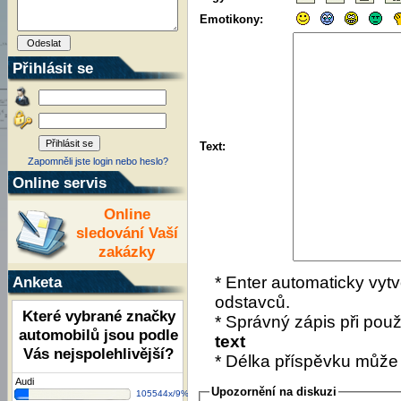
Emotikony:
Přihlásit se
Text:
Zapomněli jste login nebo heslo?
Online servis
Online
sledování Vaší
zakázky
Anketa
* Enter automaticky vytv
odstavců.
Které vybrané značky
* Správný zápis při použí
automobilů jsou podle
text
Vás nejspolehlivější?
* Délka příspěvku může
Audi
Upozornění na diskuzi
105544x/9%