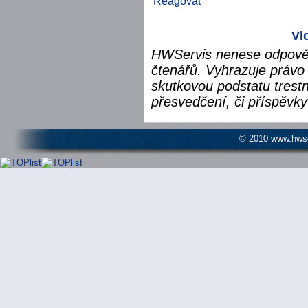
Reagovat
Vl
HWServis nenese odpověd
čtenářů. Vyhrazuje právo 
skutkovou podstatu trest
přesvedčení, či příspěvky
© 2010 www.hwser