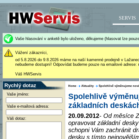
SERVIS
Vaše hlasování v anketě bylo uloženo, děkujeme (hlasovat lze pouze
Vážení zákazníci,
od 5.8.2026 do 9.8.2026 máme na naší kamenné prodejně v Lažane
nebudeme dostupní! Odpovídat budeme pouze na emailové adrese: 
Váš HWServis
Rychlý dotaz
Home
Aktuality
Spolehlivě výměnujeme nové
Vaše jméno:
Spolehlivě výměnu
základních deskác
Vaše e-mailová adresa:
20.09.2012
- Od měsíce Z
Váš dotaz:
opravovat základní desky
schopni Vám zachránit d
desku s tímto nejnovější