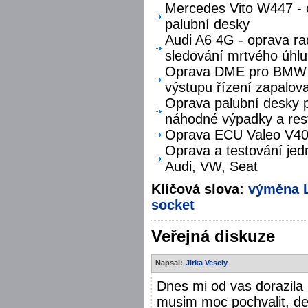
Mercedes Vito W447 - o
palubní desky
Audi A6 4G - oprava ra
sledování mrtvého úhlu
Oprava DME pro BMW F
výstupu řízení zapalova
Oprava palubní desky p
náhodné výpadky a res
Oprava ECU Valeo V40 
Oprava a testování jed
Audi, VW, Seat
Klíčová slova:
výměna
socket
Veřejná diskuze
Napsal:
Jirka Vesely
Dnes mi od vas dorazila
musim moc pochvalit, de