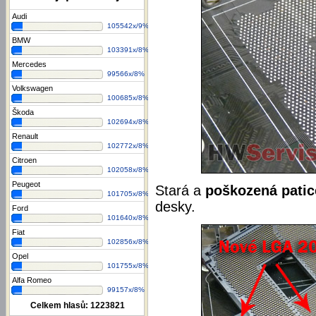
Audi
105542x/9%
BMW
103391x/8%
Mercedes
99566x/8%
Volkswagen
100685x/8%
Škoda
102694x/8%
Renault
102772x/8%
Citroen
102058x/8%
Peugeot
Stará a
poškozená pati
101705x/8%
desky.
Ford
101640x/8%
Fiat
102856x/8%
Opel
101755x/8%
Alfa Romeo
99157x/8%
Celkem hlasů:
1223821