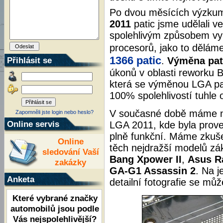
Po dvou měsících výzkum
2011
patic jsme udělali v
spolehlivým způsobem vy
procesorů, jako to dělám
1366 patic
Přihlásit se
.
Výměna pat
úkonů v oblasti reworku 
která se výměnou LGA pa
100% spolehlivostí tuhle 
V současné době máme na
Zapomněli jste login nebo heslo?
Online servis
LGA 2011, kde byla prove
plně funkční. Máme zkuše
Online
těch nejdražší modelů zák
sledování Vaší
Bang Xpower II
,
Asus R
zakázky
GA-G1 Assassin 2
. Na j
Anketa
detailní fotografie se můž
Které vybrané značky
automobilů jsou podle
Vás nejspolehlivější?