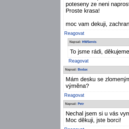
poteseny ze neni naprosto
Proste krasa!
moc vam dekuji, zachranil
Reagovat
Napsal:
HWServis
To jsme rádi, děkujeme
Reagovat
Napsal:
Bodax
Mám desku se zlomeným 
výměna?
Reagovat
Napsal:
Petr
Nechal jsem si u vás vym
Moc děkuji, jste borci!