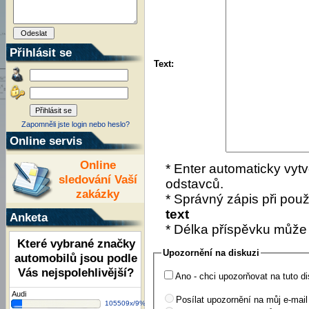
Přihlásit se
Text:
Zapomněli jste login nebo heslo?
Online servis
Online
* Enter automaticky vytv
sledování Vaší
odstavců.
zakázky
* Správný zápis při použí
text
Anketa
* Délka příspěvku může
Které vybrané značky
Upozornění na diskuzi
automobilů jsou podle
Vás nejspolehlivější?
Ano - chci upozorňovat na tuto di
Audi
Posílat upozornění na můj e-mail
105509x/9%