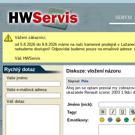
SERVIS
Vážení zákazníci,
od 5.8.2026 do 9.8.2026 máme na naší kamenné prodejně v Lažane
nebudeme dostupní! Odpovídat budeme pouze na emailové adrese: 
Váš HWServis
Rychlý dotaz
Diskuze: vložení názoru
Vaše jméno:
Napsal:
Pida
Ahoj jen se optam prestal my zobrazovat
Vaše e-mailová adresa:
ukazatele Renault scenic 2003 1.9dci d
Váš dotaz:
Jméno (nick):
Tagy:
Emotikony: