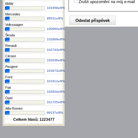
Zrušit upozornění na můj e-mail
BMW
103358x/8%
Mercedes
99531x/8%
Volkswagen
100660x/8%
Škoda
102669x/8%
Renault
102743x/8%
Citroen
102036x/8%
Peugeot
101673x/8%
Ford
101612x/8%
Fiat
102824x/8%
Opel
101725x/8%
Alfa Romeo
99137x/8%
Celkem hlasů:
1223477