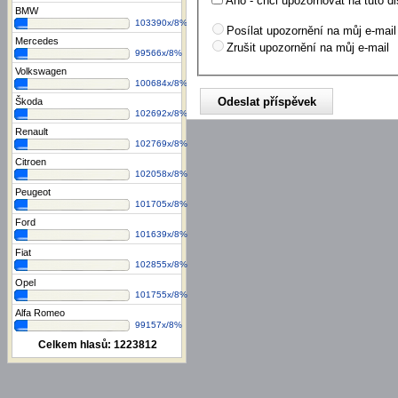
Ano - chci upozorňovat na tuto di
BMW
103390x/8%
Posílat upozornění na můj e-mail
Mercedes
Zrušit upozornění na můj e-mail
99566x/8%
Volkswagen
100684x/8%
Škoda
102692x/8%
Renault
102769x/8%
Citroen
102058x/8%
Peugeot
101705x/8%
Ford
101639x/8%
Fiat
102855x/8%
Opel
101755x/8%
Alfa Romeo
99157x/8%
Celkem hlasů:
1223812