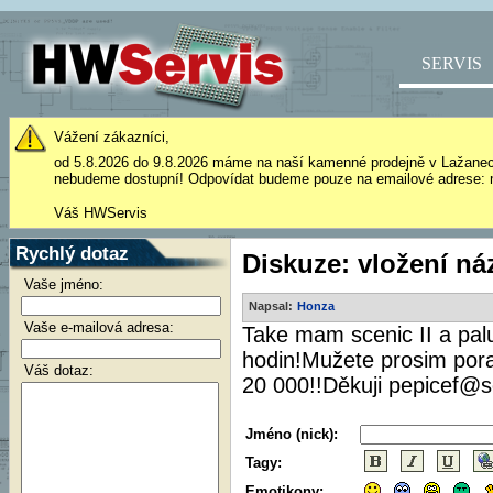
SERVIS
Vážení zákazníci,
od 5.8.2026 do 9.8.2026 máme na naší kamenné prodejně v Lažane
nebudeme dostupní! Odpovídat budeme pouze na emailové adrese: 
Váš HWServis
Rychlý dotaz
Diskuze: vložení ná
Vaše jméno:
Napsal:
Honza
Vaše e-mailová adresa:
Take mam scenic II a pal
hodin!Mužete prosim pora
Váš dotaz:
20 000!!Děkuji pepicef@s
Jméno (nick):
Tagy:
Emotikony: