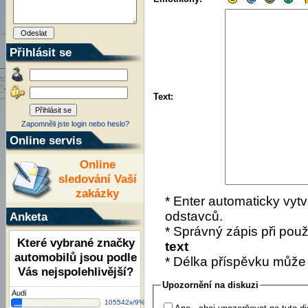
Přihlásit se
Text:
Zapomněli jste login nebo heslo?
Online servis
Online
sledování Vaší
zakázky
* Enter automaticky vytv
odstavců.
Anketa
* Správný zápis při použí
Které vybrané značky
text
automobilů jsou podle
* Délka příspěvku může
Vás nejspolehlivější?
Upozornění na diskuzi
Audi
105542x/9%