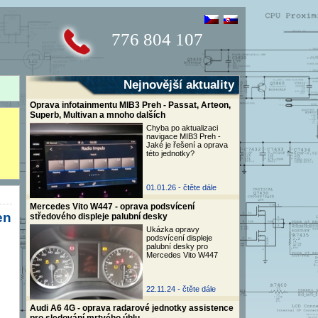
776 804 107
Nejnovější aktuality
Oprava infotainmentu MIB3 Preh - Passat, Arteon,
Superb, Multivan a mnoho dalších
Chyba po aktualizaci
navigace MIB3 Preh -
Jaké je řešení a oprava
této jednotky?
01.01.26 -
čtěte dále
Mercedes Vito W447 - oprava podsvícení
en
středového displeje palubní desky
Ukázka opravy
podsvícení displeje
palubní desky pro
Mercedes Vito W447
22.11.24 -
čtěte dále
Audi A6 4G - oprava radarové jednotky assistence