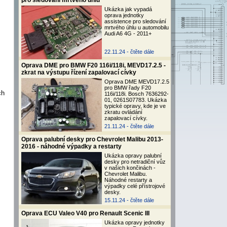
pro sledování mrtvého úhlu
Ukázka jak vypadá
oprava jednotky
assistence pro sledování
mrtvého úhlu u automobilu
Audi A6 4G - 2011+
22.11.24 -
čtěte dále
Oprava DME pro BMW F20 116i/118i, MEVD17.2.5 -
zkrat na výstupu řízení zapalovací cívky
Oprava DME MEVD17.2.5
pro BMW řady F20
ch
116i/118i. Bosch 7636292-
01, 0261S07783. Ukázka
typické opravy, kde je ve
zkratu ovládání
zapalovací cívky.
21.11.24 -
čtěte dále
Oprava palubní desky pro Chevrolet Malibu 2013-
2016 - náhodné výpadky a restarty
Ukázka opravy palubní
desky pro netradiční vůz
v našich končinách -
Chevrolet Malibu.
Náhodné restarty a
výpadky celé přístrojové
desky.
15.11.24 -
čtěte dále
Oprava ECU Valeo V40 pro Renault Scenic III
Ukázka opravy jednotky