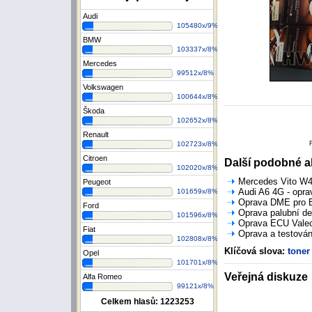
Audi
105480x/9%
BMW
103337x/8%
Mercedes
99512x/8%
Volkswagen
100644x/8%
Škoda
102652x/8%
Renault
102723x/8%
Citroen
Další podobné ak
102020x/8%
Mercedes Vito W44
Peugeot
Audi A6 4G - opra
101659x/8%
Oprava DME pro B
Ford
Oprava palubní de
101596x/8%
Oprava ECU Valeo 
Fiat
Oprava a testován
102808x/8%
Klíčová slova:
toner
Opel
101701x/8%
Veřejná diskuze
Alfa Romeo
99121x/8%
Celkem hlasů:
1223253