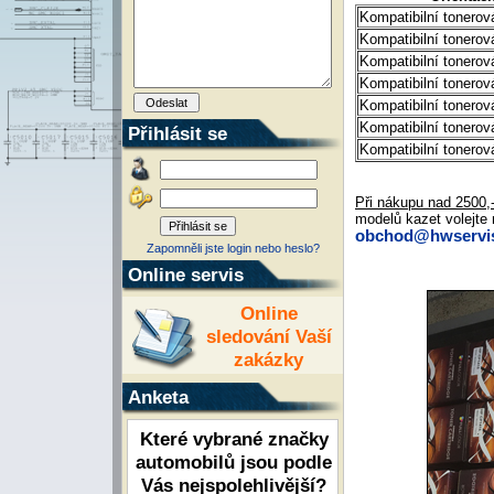
Kompatibilní tonero
Kompatibilní tonero
Kompatibilní tonero
Kompatibilní tonero
Kompatibilní tonero
Kompatibilní tonerov
Přihlásit se
Kompatibilní toner
Při nákupu nad 2500
modelů kazet volejte 
obchod@hwservis
Zapomněli jste login nebo heslo?
Online servis
Online
sledování Vaší
zakázky
Anketa
Které vybrané značky
automobilů jsou podle
Vás nejspolehlivější?