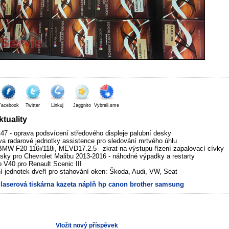
Facebook
Twitter
Linkuj
Jaggnito
Vybrali.sme
tuality
7 - oprava podsvícení středového displeje palubní desky
va radarové jednotky assistence pro sledování mrtvého úhlu
MW F20 116i/118i, MEVD17.2.5 - zkrat na výstupu řízení zapalovací cívky
sky pro Chevrolet Malibu 2013-2016 - náhodné výpadky a restarty
V40 pro Renault Scenic III
í jednotek dveří pro stahování oken: Škoda, Audi, VW, Seat
laserová
tiskárna
kazeta
náplň
hp
canon
brother
samsung
Vložit nový příspěvek