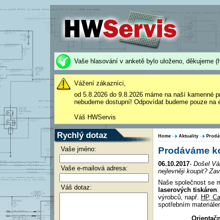
Vaše hlasování v anketě bylo uloženo, děkujeme (h
Vážení zákazníci,
od 5.8.2026 do 9.8.2026 máme na naší kamenné p
nebudeme dostupní! Odpovídat budeme pouze na e
Váš HWServis
Rychlý dotaz
Home
Aktuality
Prodá
Vaše jméno:
Prodáváme kom
06.10.2017
- Došel Vá
Vaše e-mailová adresa:
nejlevněji koupit? 
Naše společnost se m
Váš dotaz:
laserových tiskáren
.
výrobců, např.
HP, Ca
spotřebním materiále
Orientač