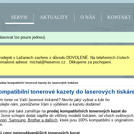
SERVIS
AKTUALITY
O NÁS
KONTAKT
lasovat lze pouze jednou).
rodejně v Lažanech zavřeno z důvodu DOVOLENÉ. Na telefonních číslech
mailové adrese: michal@hwservis.cz . Děkujeme za pochopení.
váme kompatibilní tonerové kazety do laserových tiskáren
patibilní tonerové kazety do laserových tiskár
m toner ve Vaší laserové tiskárně? Nevíte jaký vybrat a kde ho
Zavolejte nám, pomůžeme Vám s výběrem a kazetu dodáme!
imo jiné také zaměřuje na
prodej kompatibilních tonerových kazet do
Jsme schopni dodat náplňe do většiny modelů tiskáren, od všech světových
non, Samsung, Brother a dalších
, které jsou 100% kompatibilní s originálním
m.
ní ceny nejprodávanějších tonerových kazet