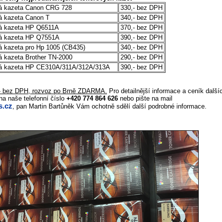
vá kazeta Canon CRG 728
330,- bez DPH
vá kazeta Canon T
340,- bez DPH
vá kazeta HP Q6511A
370,- bez DPH
vá kazeta HP Q7551A
390,- bez DPH
vá kazeta pro Hp 1005 (CB435)
340,- bez DPH
á kazeta Brother TN-2000
290,- bez DPH
ová kazeta HP CE310A/311A/312A/313A
390,- bez DPH
,- bez DPH, rozvoz po Brně ZDARMA.
Pro detailnější informace a ceník další
na naše telefonní číslo
+420 774 864 626
nebo pište na mail
.cz
, pan Martin Bartůněk Vám ochotně sdělí další podrobné informace.