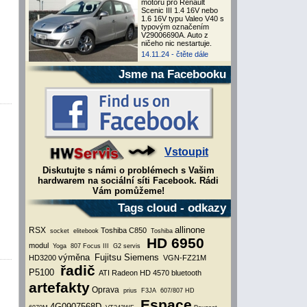
motoru pro Renault
Scenic III 1.4 16V nebo
1.6 16V typu Valeo V40 s
typovým označením
V29006690A. Auto z
ničeho nic nestartuje.
14.11.24 -
čtěte dále
Jsme na Facebooku
Vstoupit
Diskutujte s námi o problémech s Vašim
hardwarem na sociální síti Facebook. Rádi
Vám pomůžeme!
Tags cloud - odkazy
allinone
RSX
Toshiba C850
socket
elitebook
Toshiba
HD 6950
modul
Yoga
807
Focus III
G2
servis
výměna
Fujitsu Siemens
HD3200
VGN-FZ21M
řadič
P5100
ATI Radeon HD 4570
bluetooth
artefakty
Oprava
prius
F3JA
607/807
HD
Espace
4G0907568D