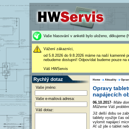
Vaše hlasování v anketě bylo uloženo, děkujeme (h
Vážení zákazníci,
od 5.8.2026 do 9.8.2026 máme na naší kamenné p
nebudeme dostupní! Odpovídat budeme pouze na e
Váš HWServis
Rychlý dotaz
Home
Aktuality
Oprav
Vaše jméno:
Opravy tablet
napájecích o
Vaše e-mailová adresa:
06.10.2017
- Máte dom
Můžeme Váš problém v
Váš dotaz:
Již delší dobu se za
tablety využije čas o
vylomit napájecí mic
Ať už jde o tablet ne