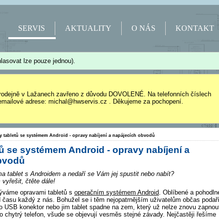
SERVIS
AKTUALITY
O NÁS
KONTAKT
lasovat lze pouze jednou).
rodejně v Lažanech zavřeno z důvodu DOVOLENÉ. Na telefonních číslech
mailové adrese: michal@hwservis.cz . Děkujeme za pochopení.
y tabletů se systémem Android - opravy nabíjení a napájecích obvodů
ů se systémem Android - opravy nabíjení a
bvodů
a tablet s Androidem a nedaří se Vám jej spustit nebo nabít?
yřešit, čtěte dále!
býváme opravami tabletů s
operačním systémem Android
. Oblíbené a pohodln
d času každý z nás. Bohužel se i těm nejopatrnějším uživatelům občas podař
ro USB konektor nebo jim tablet spadne na zem, který už nelze znovu zapnou
bo chytrý telefon, všude se objevují vesměs stejné závady. Nejčastěji řešíme