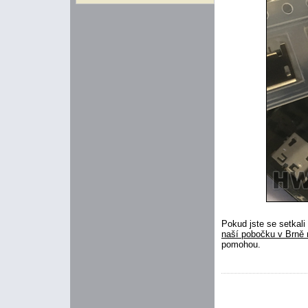
Pokud jste se setkal
naší pobočku v Brně n
pomohou.