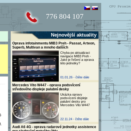
776 804 107
Nejnovější aktuality
Oprava infotainmentu MIB3 Preh - Passat, Arteon,
Superb, Multivan a mnoho dalších
Chyba po aktualizaci
navigace MIB3 Preh -
Jaké je řešení a oprava
této jednotky?
01.01.26 -
čtěte dále
Mercedes Vito W447 - oprava podsvícení
středového displeje palubní desky
Ukázka opravy
podsvícení displeje
palubní desky pro
Mercedes Vito W447
é
í
22.11.24 -
čtěte dále
t.
Audi A6 4G - oprava radarové jednotky assistence