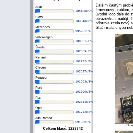
Dalším častým probl
Audi
firmwarový problém, k
105488x/9%
úvodní logo dále do 
BMW
obrazovku s nadějí, ž
103348x/8%
přístroje zcela nový 
Mercedes
Stačí malá chyba neb
99520x/8%
Volkswagen
100651x/8%
Škoda
102659x/8%
Renault
102732x/8%
Citroen
102027x/8%
Peugeot
101663x/8%
Ford
101600x/8%
Fiat
102814x/8%
Opel
101712x/8%
Alfa Romeo
99128x/8%
Odle
Celkem hlasů:
1223342