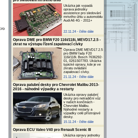
pro sledování mrtvého úhlu
Ukázka jak vypadá
oprava jednotky
assistence pro sledování
mrtvého úhlu u automobilu
Audi A6 4G - 2011+
cro
22.11.24 -
čtěte dále
Oprava DME pro BMW F20 116i/118i, MEVD17.2.5 -
zkrat na výstupu řízení zapalovací cívky
Oprava DME MEVD17.2.5
pro BMW řady F20
116i/118i. Bosch 7636292-
01, 0261S07783. Ukázka
typické opravy, kde je ve
zkratu ovládání
zapalovací cívky.
21.11.24 -
čtěte dále
Oprava palubní desky pro Chevrolet Malibu 2013-
2016 - náhodné výpadky a restarty
Ukázka opravy palubní
desky pro netradiční vůz
v našich končinách -
Chevrolet Malibu.
Náhodné restarty a
výpadky celé přístrojové
desky.
15.11.24 -
čtěte dále
Oprava ECU Valeo V40 pro Renault Scenic III
Ukázka opravy jednotky