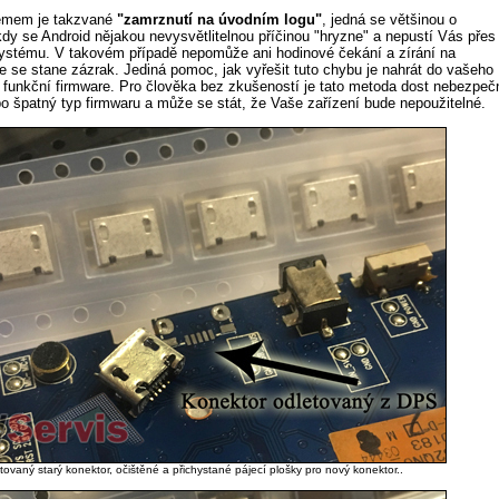
émem je takzvané
"zamrznutí na úvodním logu"
, jedná se většinou o
dy se Android nějakou nevysvětlitelnou příčinou "hryzne" a nepustí Vás přes
systému. V takovém případě nepomůže ani hodinové čekání a zírání na
e se stane zázrak. Jediná pomoc, jak vyřešit tuto chybu je nahrát do vašeho
a funkční firmware. Pro člověka bez zkušeností je tato metoda dost nebezpeč
o špatný typ firmwaru a může se stát, že Vaše zařízení bude nepoužitelné.
tovaný starý konektor, očištěné a přichystané pájecí plošky pro nový konektor..