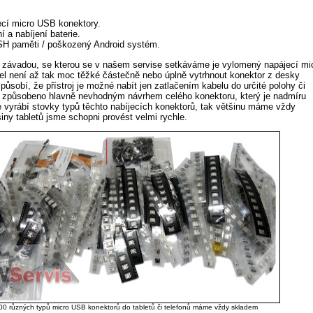
cí micro USB konektory.
í a nabíjení baterie.
H paměti / poškozený Android systém.
 závadou, se kterou se v našem servise setkáváme je vylomený napájecí mi
l není až tak moc těžké částečně nebo úplně vytrhnout konektor z desky
působí, že přístroj je možné nabít jen zatlačením kabelu do určité polohy či
 způsobeno hlavně nevhodným návrhem celého konektoru, který je nadmíru
e vyrábí stovky typů těchto nabíjecích konektorů, tak většinu máme vždy
ny tabletů jsme schopni provést velmi rychle.
00 různých typů micro USB konektorů do tabletů či telefonů máme vždy skladem