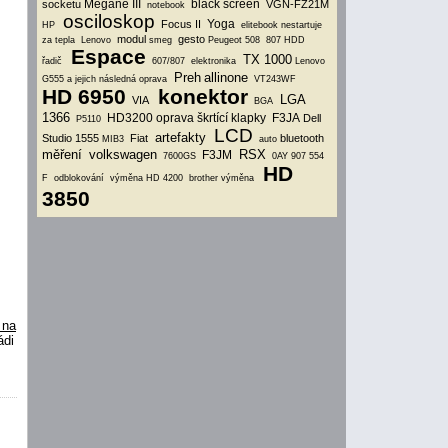
Megane III
black screen
socketu
VGN-FZ21M
notebook
osciloskop
Yoga
Focus II
HP
elitebook
nestartuje
modul
gesto
za tepla
Lenovo
smeg
Peugeot 508
807
HDD
Espace
TX 1000
řadič
607/807
elektronika
Lenovo
Preh
allinone
G555 a jejich následná oprava
VT243WF
HD 6950
konektor
LGA
VIA
BGA
1366
HD3200
oprava škrtící klapky
F3JA
Dell
P5110
LCD
artefakty
Studio 1555
Fiat
bluetooth
MIB3
auto
měření
volkswagen
RSX
F3JM
7600GS
0AY 907 554
HD
F
odblokování
výměna HD 4200
brother
výměna
3850
 na
ádi