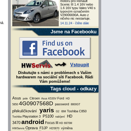
motoru pro Renault
Scenic III 1.4 16V nebo
1.6 16V typu Valeo V40 s
typovým označením
V29006690A. Auto z
ničeho nic nestartuje.
ná.
14.11.24 -
čtěte dále
Jsme na Facebooku
Vstoupit
Diskutujte s námi o problémech s Vašim
hardwarem na sociální síti Facebook. Rádi
Vám pomůžeme!
Tags cloud - odkazy
Asus
Citroen
Ford
pole
Asus K53SV
HD
4G0907568D
password
5850
8800GT
yaris
překuličkování
Toshiba C850
G2
IBM
P5100
HD
Playstation 3
Toshiba
nabíjení
android
3470
Focus III
HD 6970M
Oprava
F3JP
výměna
HWServis
HD5870