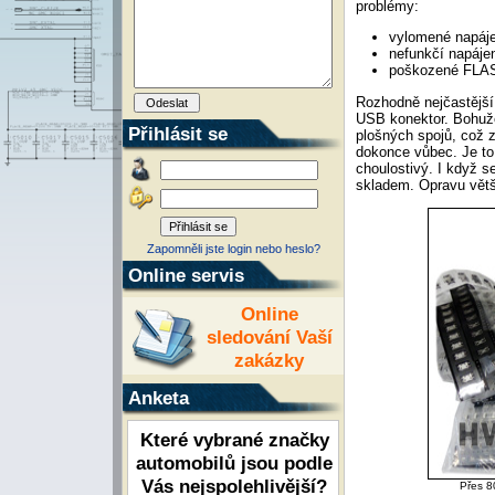
problémy:
vylomené napáje
nefunkčí napájen
poškozené FLAS
Rozhodně nejčastější
USB konektor. Bohuže
Přihlásit se
plošných spojů, což z
dokonce vůbec. Je to
choulostivý. I když s
skladem. Opravu větši
Zapomněli jste login nebo heslo?
Online servis
Online
sledování Vaší
zakázky
Anketa
Které vybrané značky
automobilů jsou podle
Vás nejspolehlivější?
Přes 8