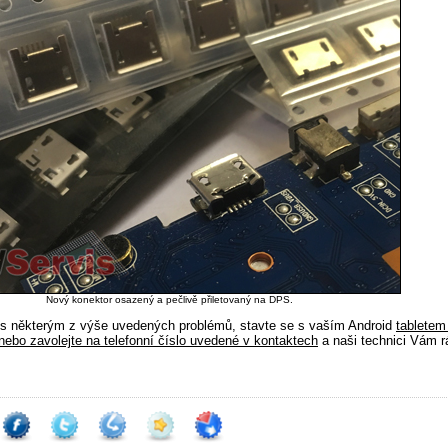
Nový konektor osazený a pečlivě přiletovaný na DPS.
i s některým z výše uvedených problémů, stavte se s vaším Android
tabletem
ebo zavolejte na telefonní číslo uvedené v kontaktech
a naši technici Vám r