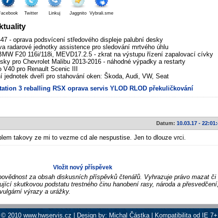
Facebook
Twitter
Linkuj
Jaggnito
Vybrali.sme
tuality
7 - oprava podsvícení středového displeje palubní desky
va radarové jednotky assistence pro sledování mrtvého úhlu
MW F20 116i/118i, MEVD17.2.5 - zkrat na výstupu řízení zapalovací cívky
sky pro Chevrolet Malibu 2013-2016 - náhodné výpadky a restarty
V40 pro Renault Scenic III
í jednotek dveří pro stahování oken: Škoda, Audi, VW, Seat
tation 3
reballing
RSX
oprava
servis
YLOD
RLOD
překuličkování
Datum:
10.03.17 - 22:01
em takovy ze mi to vezme cd ale nespustise. Jen to dlouze vrci.
Vložit nový příspěvek
vědnost za obsah diskusních příspěvků čtenářů. Vyhrazuje právo mazat či
ující skutkovou podstatu trestného činu hanobení rasy, národa a přesvedčení,
vulgární výrazy a urážky.
© 2010 www.hwservis.cz | Design by: Michal Částka | Kompatibilita od IE 7+