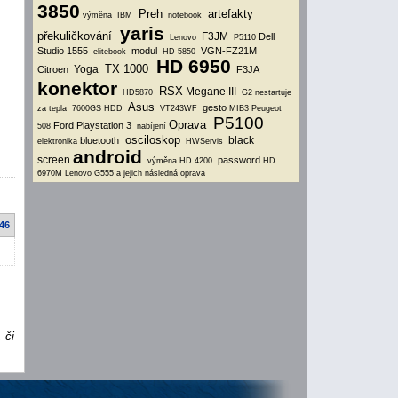
3850
Preh
artefakty
výměna
IBM
notebook
yaris
překuličkování
F3JM
Dell
Lenovo
P5110
Studio 1555
modul
VGN-FZ21M
elitebook
HD 5850
HD 6950
TX 1000
Yoga
Citroen
F3JA
konektor
RSX
Megane III
HD5870
G2
nestartuje
Asus
gesto
za tepla
7600GS
HDD
VT243WF
MIB3
Peugeot
P5100
Oprava
Ford
Playstation 3
508
nabíjení
osciloskop
black
bluetooth
elektronika
HWServis
android
screen
password
výměna HD 4200
HD
6970M
Lenovo G555 a jejich následná oprava
:46
 či