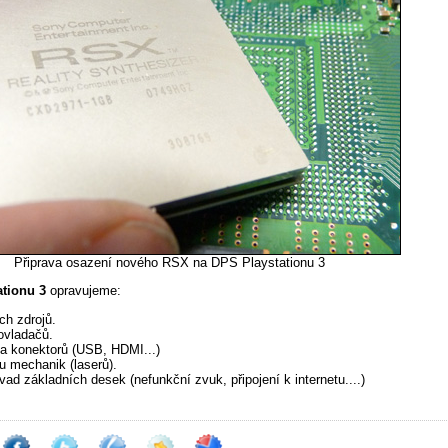
Připrava osazení nového RSX na DPS Playstationu 3
ationu 3
opravujeme:
ch zdrojů.
ovladačů.
 konektorů (USB, HDMI...)
u mechanik (laserů).
ad základních desek (nefunkční zvuk, připojení k internetu....)