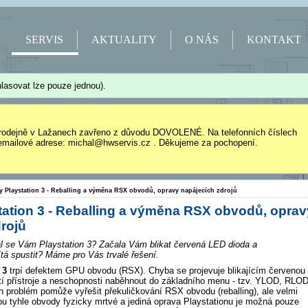
SERVIS
AKTUALITY
O NÁS
KONTAKT
lasovat lze pouze jednou).
rodejně v Lažanech zavřeno z důvodu DOVOLENÉ. Na telefonních číslech
mailové adrese: michal@hwservis.cz . Děkujeme za pochopení.
y Playstation 3 - Reballing a výměna RSX obvodů, opravy napájecích zdrojů
tation 3 - Reballing a výměna RSX obvodů, oprav
rojů
l se Vám Playstation 3? Začala Vám blikat červená LED dioda a
tá spustit? Máme pro Vás trvalé řešení.
 3
trpí defektem GPU obvodu (RSX). Chyba se projevuje blikajícím červenou
í přístroje a neschopnosti naběhnout do základního menu - tzv. YLOD, RLOD
h problém pomůže vyřešit překuličkování RSX obvodu (reballing), ale velmi
ou tyhle obvody fyzicky mrtvé a jediná oprava Playstationu je možná pouze