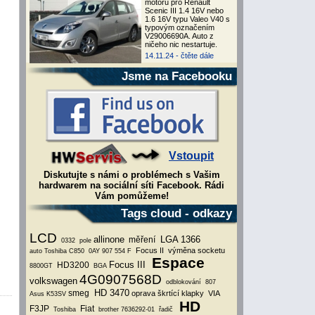
motoru pro Renault
Scenic III 1.4 16V nebo
1.6 16V typu Valeo V40 s
typovým označením
V29006690A. Auto z
ničeho nic nestartuje.
14.11.24 -
čtěte dále
Jsme na Facebooku
Vstoupit
Diskutujte s námi o problémech s Vašim
hardwarem na sociální síti Facebook. Rádi
Vám pomůžeme!
Tags cloud - odkazy
LCD
allinone
LGA 1366
měření
0332
pole
Focus II
výměna socketu
auto
Toshiba C850
0AY 907 554 F
Espace
Focus III
HD3200
8800GT
BGA
4G0907568D
volkswagen
odblokování
807
HD 3470
smeg
oprava škrtící klapky
VIA
Asus K53SV
HD
F3JP
Fiat
Toshiba
brother
7636292-01
řadič