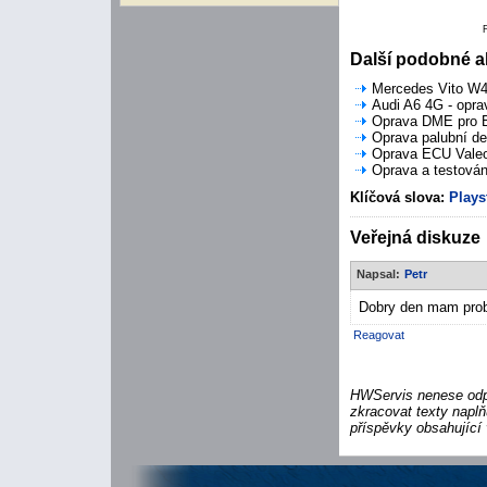
Další podobné ak
Mercedes Vito W44
Audi A6 4G - opra
Oprava DME pro B
Oprava palubní de
Oprava ECU Valeo 
Oprava a testován
Klíčová slova:
Plays
Veřejná diskuze
Napsal:
Petr
Dobry den mam probl
Reagovat
HWServis nenese odpo
zkracovat texty naplň
příspěvky obsahující 