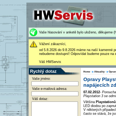
Vaše hlasování v anketě bylo uloženo, děkujeme (h
Vážení zákazníci,
od 5.8.2026 do 9.8.2026 máme na naší kamenné p
nebudeme dostupní! Odpovídat budeme pouze na e
Váš HWServis
Rychlý dotaz
Home
Aktuality
Oprav
Vaše jméno:
Opravy Plays
napájecích zd
Vaše e-mailová adresa:
07.02.2012
- Poroucha
Playstation 3 se odmí
Váš dotaz:
Většina
Playstationů
LED diodou po zapnut
V některých případec
často se stává, že js