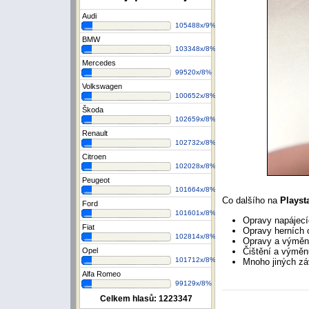
Audi
105488x/9%
BMW
103348x/8%
Mercedes
99520x/8%
Volkswagen
100652x/8%
Škoda
102659x/8%
Renault
102732x/8%
Citroen
102028x/8%
Peugeot
101664x/8%
Co dalšího na
Playst
Ford
101601x/8%
Opravy napájecí
Fiat
Opravy herních 
102814x/8%
Opravy a výměna
Čištění a výměn
Opel
101712x/8%
Mnoho jiných záv
Alfa Romeo
99129x/8%
Celkem hlasů:
1223347