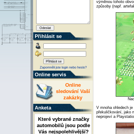
výměnou tohoto obvod
způsoby (např. artefa
Přihlásit se
Zapomněli jste login nebo heslo?
Online servis
Online
sledování Vaší
zakázky
Nac
Anketa
V mnoha ohledech je 
překuličkování, jako 
neprojeví a Playstati
Které vybrané značky
automobilů jsou podle
Vás nejspolehlivější?