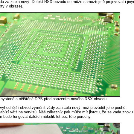
u za zcela nový. Defekt RSX obvodu se může samozřejmě projevovat i jiný
kty v obraze).
hystané a očištěné DPS před osazením nového RSX obvodu.
výhodnější obvod vyměnit vždy za zcela nový, než provádět jeho pouhé
nabízí většina servisů. Náš zákazník pak může mít jistotu, že se vada znovu
on bude fungovat dalších několik let bez této poruchy.