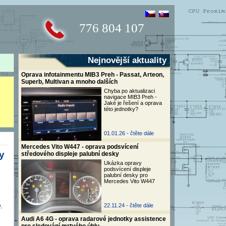
776 804 107
Nejnovější aktuality
Oprava infotainmentu MIB3 Preh - Passat, Arteon,
Superb, Multivan a mnoho dalších
Chyba po aktualizaci
navigace MIB3 Preh -
Jaké je řešení a oprava
této jednotky?
01.01.26 -
čtěte dále
Mercedes Vito W447 - oprava podsvícení
y
středového displeje palubní desky
Ukázka opravy
podsvícení displeje
palubní desky pro
Mercedes Vito W447
.
22.11.24 -
čtěte dále
Audi A6 4G - oprava radarové jednotky assistence