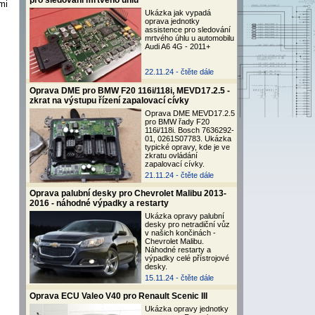
pro sledování mrtvého úhlu
mi
Ukázka jak vypadá
oprava jednotky
assistence pro sledování
mrtvého úhlu u automobilu
Audi A6 4G - 2011+
22.11.24 -
čtěte dále
Oprava DME pro BMW F20 116i/118i, MEVD17.2.5 -
zkrat na výstupu řízení zapalovací cívky
Oprava DME MEVD17.2.5
pro BMW řady F20
116i/118i. Bosch 7636292-
01, 0261S07783. Ukázka
typické opravy, kde je ve
zkratu ovládání
zapalovací cívky.
21.11.24 -
čtěte dále
Oprava palubní desky pro Chevrolet Malibu 2013-
2016 - náhodné výpadky a restarty
Ukázka opravy palubní
desky pro netradiční vůz
v našich končinách -
Chevrolet Malibu.
Náhodné restarty a
výpadky celé přístrojové
desky.
15.11.24 -
čtěte dále
Oprava ECU Valeo V40 pro Renault Scenic III
Ukázka opravy jednotky