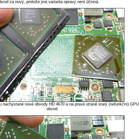
vod za nový, protože jiná varianta opravy není účinná.
ou nachystané nové obvody HD 4670 a na pravé straně starý (nefunkční) GPU
obvod.