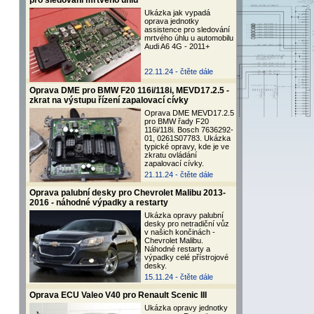
pro sledování mrtvého úhlu
Ukázka jak vypadá
oprava jednotky
assistence pro sledování
mrtvého úhlu u automobilu
Audi A6 4G - 2011+
22.11.24 -
čtěte dále
Oprava DME pro BMW F20 116i/118i, MEVD17.2.5 -
zkrat na výstupu řízení zapalovací cívky
Oprava DME MEVD17.2.5
pro BMW řady F20
116i/118i. Bosch 7636292-
01, 0261S07783. Ukázka
typické opravy, kde je ve
zkratu ovládání
zapalovací cívky.
21.11.24 -
čtěte dále
Oprava palubní desky pro Chevrolet Malibu 2013-
2016 - náhodné výpadky a restarty
Ukázka opravy palubní
desky pro netradiční vůz
v našich končinách -
Chevrolet Malibu.
Náhodné restarty a
výpadky celé přístrojové
desky.
15.11.24 -
čtěte dále
Oprava ECU Valeo V40 pro Renault Scenic III
Ukázka opravy jednotky