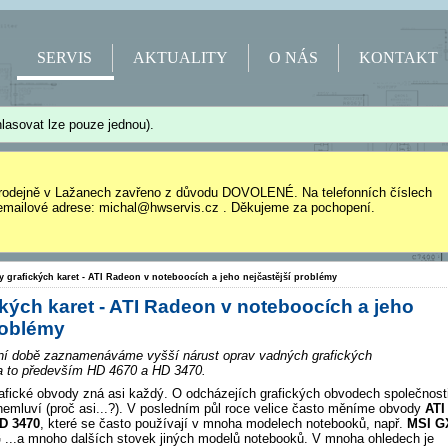
SERVIS
AKTUALITY
O NÁS
KONTAKT
lasovat lze pouze jednou).
rodejně v Lažanech zavřeno z důvodu DOVOLENÉ. Na telefonních číslech
mailové adrese: michal@hwservis.cz . Děkujeme za pochopení.
y grafických karet - ATI Radeon v noteboocích a jeho nejčastější problémy
kých karet - ATI Radeon v noteboocích a jeho
roblémy
dní době zaznamenáváme vyšší nárust oprav vadných grafických
a to především HD 4670 a HD 3470.
afické obvody zná asi každý. O odcházejích grafických obvodech společnost
mluví (proč asi...?). V posledním půl roce velice často měníme obvody
ATI
D 3470
, které se často používají v mnoha modelech notebooků, např.
MSI G
G
...a mnoho dalších stovek jiných modelů notebooků. V mnoha ohledech je