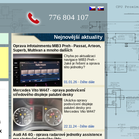
776 804 107
Nejnovější aktuality
Oprava infotainmentu MIB3 Preh - Passat, Arteon,
Superb, Multivan a mnoho dalších
Chyba po aktualizaci
navigace MIB3 Preh -
Jaké je řešení a oprava
této jednotky?
01.01.26 -
čtěte dále
Mercedes Vito W447 - oprava podsvícení
středového displeje palubní desky
Ukázka opravy
podsvícení displeje
palubní desky pro
Mercedes Vito W447
i
22.11.24 -
čtěte dále
X
Audi A6 4G - oprava radarové jednotky assistence