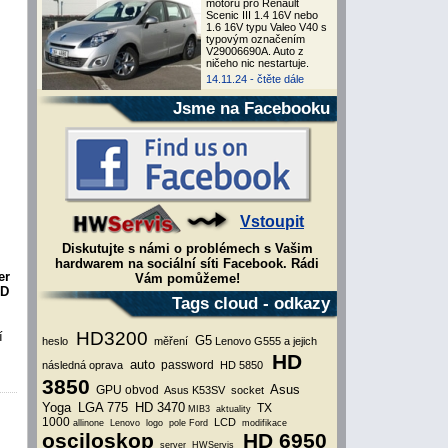
motoru pro Renault
Scenic III 1.4 16V nebo
1.6 16V typu Valeo V40 s
typovým označením
V29006690A. Auto z
ničeho nic nestartuje.
14.11.24 -
čtěte dále
Jsme na Facebooku
Vstoupit
Diskutujte s námi o problémech s Vašim
hardwarem na sociální síti Facebook. Rádi
er
Vám pomůžeme!
HD
Tags cloud - odkazy
HD3200
í
G5
heslo
měření
Lenovo G555 a jejich
HD
auto
password
následná oprava
HD 5850
3850
Asus
GPU obvod
Asus K53SV
socket
Yoga
LGA 775
HD 3470
TX
MIB3
aktuality
1000
LCD
allinone
Lenovo
logo
pole
Ford
modifikace
osciloskop
HD 6950
server
HWServis