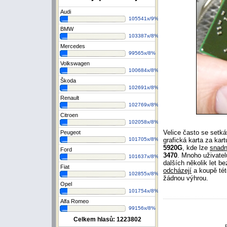
Audi
105541x/9%
BMW
103387x/8%
Mercedes
99565x/8%
Volkswagen
100684x/8%
Škoda
102691x/8%
Renault
102769x/8%
Citroen
102058x/8%
Velice často se setk
Peugeot
grafická karta za ka
101705x/8%
5920G
, kde lze
snad
Ford
3470
. Mnoho uživatel
101637x/8%
dalších několik let b
Fiat
odcházejí
a koupě tét
102855x/8%
žádnou výhrou.
Opel
101754x/8%
Alfa Romeo
99156x/8%
Celkem hlasů:
1223802