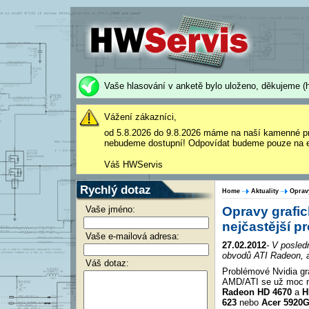
Vaše hlasování v anketě bylo uloženo, děkujeme (h
Vážení zákazníci,
od 5.8.2026 do 9.8.2026 máme na naší kamenné p
nebudeme dostupní! Odpovídat budeme pouze na e
Váš HWServis
Rychlý dotaz
Home
Aktuality
Oprav
Vaše jméno:
Opravy grafic
nejčastější p
Vaše e-mailová adresa:
27.02.2012
- V posle
obvodů ATI Radeon, 
Váš dotaz:
Problémové Nvidia gr
AMD/ATI se už moc ne
Radeon HD 4670
a
H
623
nebo
Acer 5920