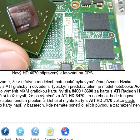
Nový HD 4670 připravený k letování na DPS.
áváme, že v určitých modelech notebooků byla vyměněna původní Nvidia
rtu s ATI grafickým obvodem. Typickým představitelem je model notebooku
Ac
no
vyměnit MXM grafickou kartu
Nvidia 8400
/
8600
za kartu s
ATI Radeon 
ů si totiž myslí, že po výměně za
ATI
HD 3470
jim notebook bude fungovat
ez sebemenších problémů. Bohužel i tyhle karty s
ATI HD 3470
velice
často
o karty např. v bazarech, kde nemáte ponětí o jejich původu a zacházení nen
Facebook
Twitter
Linkuj
Jaggnito
Vybrali.sme