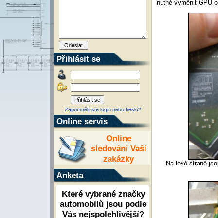
nutné vyměnit GPU ob
Přihlásit se
Zapomněli jste login nebo heslo?
Online servis
Online
sledování Vaší
zakázky
Na levé straně js
Anketa
Které vybrané značky
automobilů jsou podle
Vás nejspolehlivější?