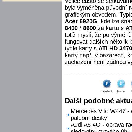
Velice často se setkávám
byla vyměněna původní Nvi
grafickým obvodem. Typi
Acer 5920G
, kde lze
sna
8400
/
8600
za kartu s
AT
totiž myslí, že po výměn
fungovat dalších několik
tyhle karty s
ATI HD 347
karty např. v bazarech, k
zacházení není žádnou v
Facebook
Twitter
Další podobné aktua
Mercedes Vito W447 - o
palubní desky
Audi A6 4G - oprava ra
sledování mrtvého úhlu