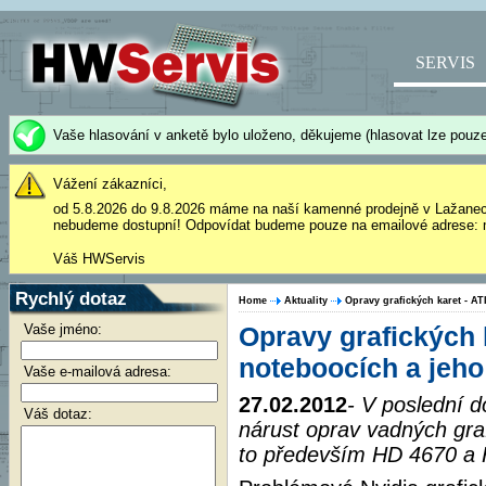
SERVIS
Vaše hlasování v anketě bylo uloženo, děkujeme (hlasovat lze pouze
Vážení zákazníci,
od 5.8.2026 do 9.8.2026 máme na naší kamenné prodejně v Lažane
nebudeme dostupní! Odpovídat budeme pouze na emailové adrese: 
Váš HWServis
Rychlý dotaz
Home
Aktuality
Opravy grafických karet - A
Vaše jméno:
Opravy grafických 
noteboocích a jeho
Vaše e-mailová adresa:
27.02.2012
- V poslední
Váš dotaz:
nárust oprav vadných gra
to především HD 4670 a