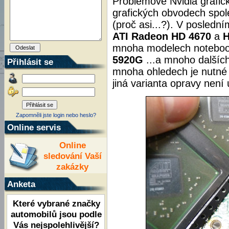
Problémové Nvidia grafic
grafických obvodech spo
(proč asi...?). V posledn
ATI
Radeon HD 4670
a
H
mnoha modelech noteboo
5920G
...a mnoho dalšíc
Přihlásit se
mnoha ohledech je nutné
jiná varianta opravy není 
Zapomněli jste login nebo heslo?
Online servis
Online
sledování Vaší
zakázky
Anketa
Které vybrané značky
automobilů jsou podle
Vás nejspolehlivější?