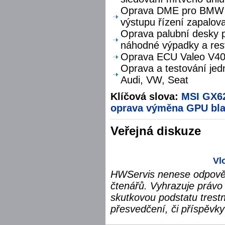
Oprava DME pro BMW F
výstupu řízení zapalova
Oprava palubní desky p
náhodné výpadky a res
Oprava ECU Valeo V40 
Oprava a testování jed
Audi, VW, Seat
Klíčová slova:
MSI GX6
oprava
výměna
GPU
bl
Veřejná diskuze
Vl
HWServis nenese odpověd
čtenářů. Vyhrazuje právo 
skutkovou podstatu trest
přesvedčení, či příspěvky