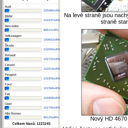
Audi
105480x/9%
Na levé straně jsou nac
BMW
103337x/8%
straně sta
Mercedes
99512x/8%
Volkswagen
100642x/8%
Škoda
102650x/8%
Renault
102722x/8%
Citroen
102019x/8%
Peugeot
101659x/8%
Ford
101596x/8%
Fiat
102808x/8%
Opel
101700x/8%
Alfa Romeo
Nový HD 4670 
99120x/8%
Celkem hlasů:
1223245