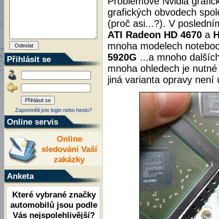
Problémové Nvidia grafic
grafických obvodech spo
(proč asi...?). V posledn
ATI
Radeon HD 4670
a
H
mnoha modelech noteboo
5920G
...a mnoho dalšíc
Přihlásit se
mnoha ohledech je nutné
jiná varianta opravy není 
Zapomněli jste login nebo heslo?
Online servis
Online
sledování Vaší
zakázky
Anketa
Které vybrané značky
automobilů jsou podle
Vás nejspolehlivější?