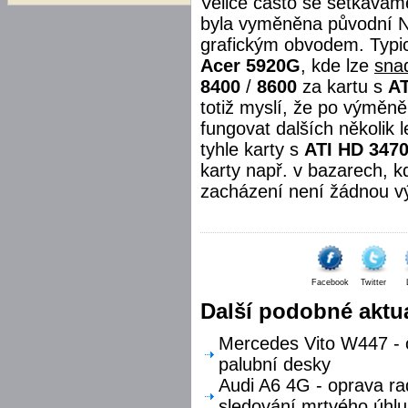
Velice často se setkávám
byla vyměněna původní Nvi
grafickým obvodem. Typi
Acer 5920G
, kde lze
sna
8400
/
8600
za kartu s
AT
totiž myslí, že po výměn
fungovat dalších několik
tyhle karty s
ATI HD 347
karty např. v bazarech, k
zacházení není žádnou v
Facebook
Twitter
Další podobné aktua
Mercedes Vito W447 - o
palubní desky
Audi A6 4G - oprava ra
sledování mrtvého úhlu