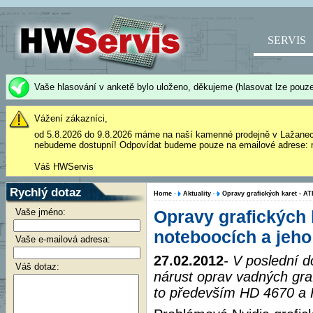
SERVIS
Vaše hlasování v anketě bylo uloženo, děkujeme (hlasovat lze pouze
Vážení zákazníci,
od 5.8.2026 do 9.8.2026 máme na naší kamenné prodejně v Lažane
nebudeme dostupní! Odpovídat budeme pouze na emailové adrese: 
Váš HWServis
Rychlý dotaz
Home
Aktuality
Opravy grafických karet - A
Vaše jméno:
Opravy grafických 
noteboocích a jeho
Vaše e-mailová adresa:
27.02.2012
- V poslední
Váš dotaz:
nárust oprav vadných gra
to především HD 4670 a