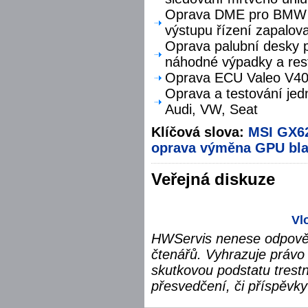
Oprava DME pro BMW F
výstupu řízení zapalova
Oprava palubní desky p
náhodné výpadky a res
Oprava ECU Valeo V40 
Oprava a testování jed
Audi, VW, Seat
Klíčová slova:
MSI GX6
oprava
výměna
GPU
bl
Veřejná diskuze
Vl
HWServis nenese odpověd
čtenářů. Vyhrazuje právo 
skutkovou podstatu trest
přesvedčení, či příspěvky