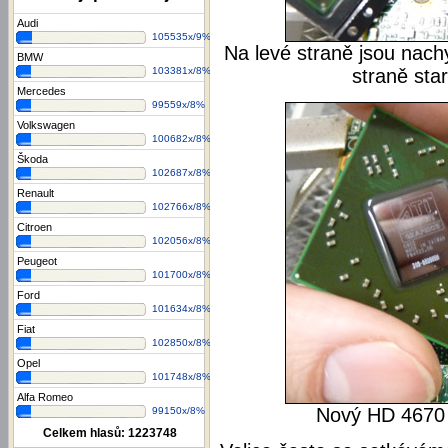
Audi
105535x/9%
Na levé straně jsou nac
BMW
103381x/8%
straně sta
Mercedes
99559x/8%
Volkswagen
100682x/8%
Škoda
102687x/8%
Renault
102766x/8%
Citroen
102056x/8%
Peugeot
101700x/8%
Ford
101634x/8%
Fiat
102850x/8%
Opel
101748x/8%
Alfa Romeo
Nový HD 4670 
99150x/8%
Celkem hlasů:
1223748