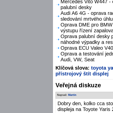
Mercedes Vito W447 - o
palubní desky
Audi A6 4G - oprava ra
sledování mrtvého úhlu
Oprava DME pro BMW F
výstupu řízení zapalova
Oprava palubní desky p
náhodné výpadky a res
Oprava ECU Valeo V40 
Oprava a testování jed
Audi, VW, Seat
Klíčová slova:
toyota
ya
přístrojový štít
displej
Veřejná diskuze
Napsal:
Martin
Dobry den, kolko cca sto
displeja na Toyote Yaris