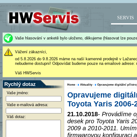
SERVIS
Vaše hlasování v anketě bylo uloženo, děkujeme (hlasovat lze pouze
Vážení zákazníci,
od 5.8.2026 do 9.8.2026 máme na naší kamenné prodejně v Lažane
nebudeme dostupní! Odpovídat budeme pouze na emailové adrese: 
Váš HWServis
Rychlý dotaz
Home
Aktuality
Opravujeme digitální přístro
Vaše jméno:
Opravujeme digitál
Toyota Yaris 2006-
Vaše e-mailová adresa:
21.10.2018
- Provádíme op
Váš dotaz:
desek pro Toyota Yaris 2
2009 a 2010-2011. Umíme
firmwarovou konfiguraci 