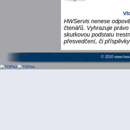
Vl
HWServis nenese odpověd
čtenářů. Vyhrazuje právo 
skutkovou podstatu trest
přesvedčení, či příspěvky
© 2010 www.hwser