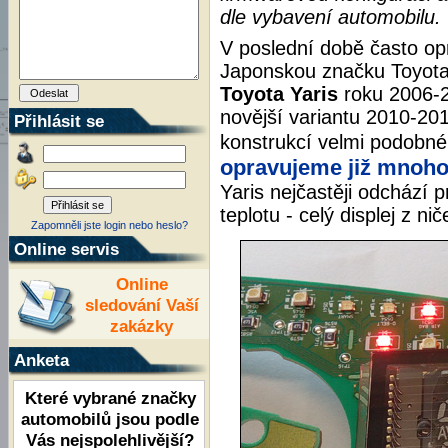
dle vybavení automobilu.
V poslední době často op
Japonskou značku Toyota,
Toyota Yaris
roku 2006-
novější variantu 2010-201
Přihlásit se
konstrukcí velmi podobn
opravujeme již mnoho 
Yaris nejčastěji odchází p
teplotu - celý displej z ni
Zapomněli jste login nebo heslo?
Online servis
Online
sledování Vaší
zakázky
Anketa
Které vybrané značky
automobilů jsou podle
Vás nejspolehlivější?