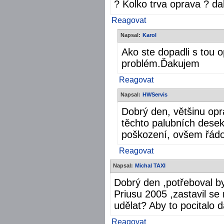
? Kolko trva oprava ? da
Reagovat
Napsal:
Karol
Ako ste dopadli s tou
problém.Ďakujem
Reagovat
Napsal:
HWServis
Dobrý den, většinu op
těchto palubních desek
poškození, ovšem řádo
Reagovat
Napsal:
Michal TAXI
Dobrý den ,potřeboval by
Priusu 2005 ,zastavil s
udělat? Aby to pocitalo d
Reagovat