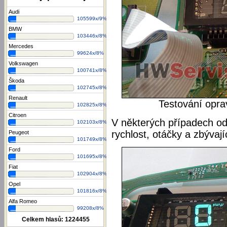
Audi
105599x/9%
BMW
103446x/8%
Mercedes
99624x/8%
Volkswagen
100741x/8%
Škoda
102745x/8%
Renault
Testování oprav
102825x/8%
Citroen
V některých případech odc
102103x/8%
rychlost, otáčky a zbývají
Peugeot
101749x/8%
Ford
101695x/8%
Fiat
102904x/8%
Opel
101816x/8%
Alfa Romeo
99208x/8%
Celkem hlasů:
1224455