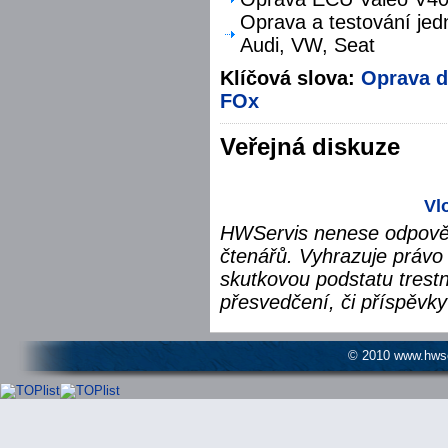
Oprava a testování jed
Audi, VW, Seat
Klíčová slova:
Oprava d
FOx
Veřejná diskuze
Vl
HWServis nenese odpověd
čtenářů. Vyhrazuje právo 
skutkovou podstatu trest
přesvedčení, či příspěvky
© 2010 www.hwser