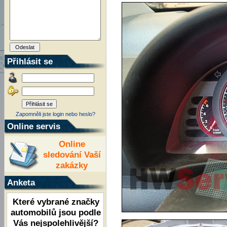
Přihlásit se
Zapomněli jste login nebo heslo?
Online servis
Online
sledování Vaší
zakázky
Anketa
Které vybrané značky
automobilů jsou podle
Vás nejspolehlivější?