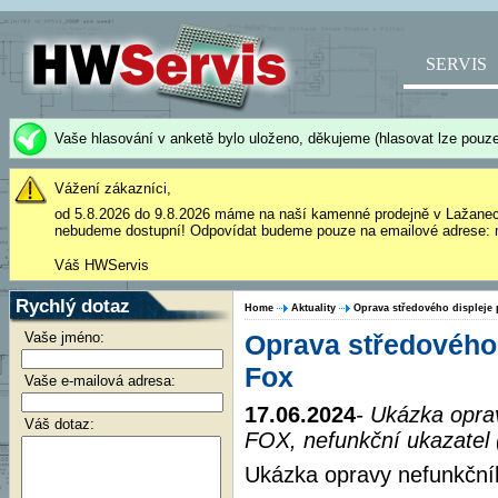
SERVIS
Vaše hlasování v anketě bylo uloženo, děkujeme (hlasovat lze pouze
Vážení zákazníci,
od 5.8.2026 do 9.8.2026 máme na naší kamenné prodejně v Lažane
nebudeme dostupní! Odpovídat budeme pouze na emailové adrese: 
Váš HWServis
Rychlý dotaz
Home
Aktuality
Oprava středového displeje
Vaše jméno:
Oprava středového
Fox
Vaše e-mailová adresa:
17.06.2024
- Ukázka opra
Váš dotaz:
FOX, nefunkční ukazatel (
Ukázka opravy nefunkční