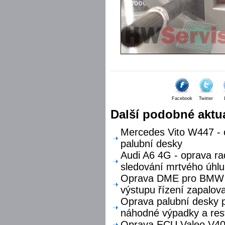
Facebook
Twitter
Další podobné aktua
Mercedes Vito W447 - o
palubní desky
Audi A6 4G - oprava ra
sledování mrtvého úhlu
Oprava DME pro BMW F
výstupu řízení zapalova
Oprava palubní desky p
náhodné výpadky a res
Oprava ECU Valeo V40 