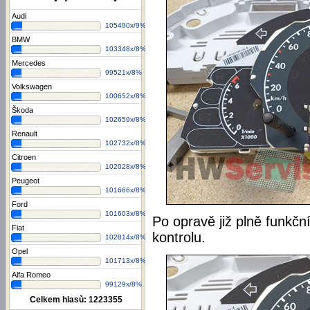
Audi
105490x/9%
BMW
103348x/8%
Mercedes
99521x/8%
Volkswagen
100652x/8%
Škoda
102659x/8%
Renault
102732x/8%
Citroen
102028x/8%
Peugeot
101666x/8%
Ford
101603x/8%
Po opravě již plně funkčn
Fiat
kontrolu.
102814x/8%
Opel
101713x/8%
Alfa Romeo
99129x/8%
Celkem hlasů:
1223355