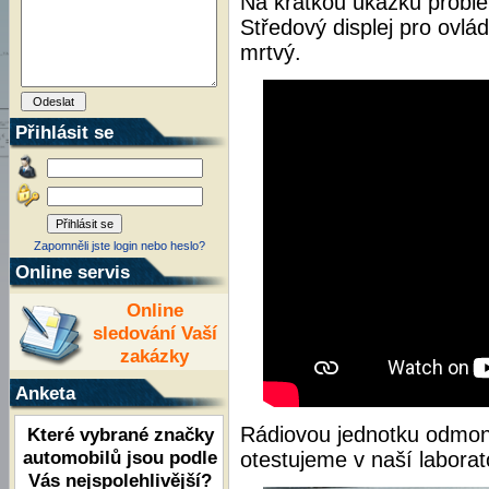
Na krátkou ukázku probl
Středový displej pro ovlád
mrtvý.
Přihlásit se
Zapomněli jste login nebo heslo?
Online servis
Online
sledování Vaší
zakázky
Anketa
Rádiovou jednotku odmont
Které vybrané značky
automobilů jsou podle
otestujeme v naší laborato
Vás nejspolehlivější?