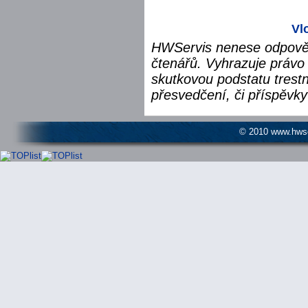
Vl
HWServis nenese odpověd
čtenářů. Vyhrazuje právo 
skutkovou podstatu trest
přesvedčení, či příspěvky
© 2010 www.hwser