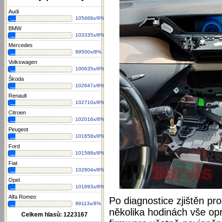
Audi
105468x/9%
BMW
103335x/8%
Mercedes
99500x/8%
Volkswagen
100635x/8%
Škoda
102647x/8%
Renault
102710x/8%
Citroen
102016x/8%
Peugeot
101658x/8%
Ford
101588x/8%
Fiat
102804x/8%
Opel
101693x/8%
Alfa Romeo
Po diagnostice zjištěn p
99113x/8%
několika hodinách vše op
Celkem hlasů:
1223167