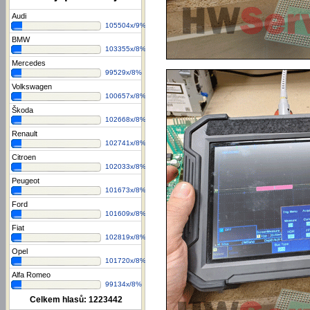
Audi
105504x/9%
BMW
103355x/8%
Mercedes
99529x/8%
Volkswagen
100657x/8%
Škoda
102668x/8%
Renault
102741x/8%
Citroen
102033x/8%
Peugeot
101673x/8%
Ford
101609x/8%
Fiat
102819x/8%
Opel
101720x/8%
Alfa Romeo
99134x/8%
Celkem hlasů:
1223442