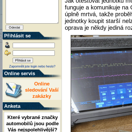
Jak otestovat jednotku m
funguje a komunikuje na 
úplně mrtvá, takže proběh
jednotky koupit starší ne
oprava je někdy jediná 
Přihlásit se
Zapomněli jste login nebo heslo?
Online servis
Online
sledování Vaší
zakázky
Anketa
Které vybrané značky
automobilů jsou podle
Vás nejspolehlivější?