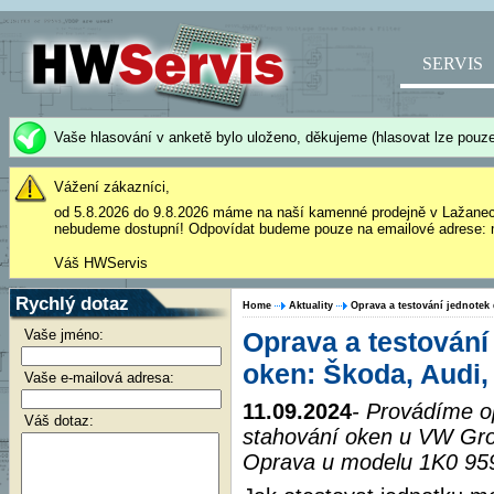
SERVIS
Vaše hlasování v anketě bylo uloženo, děkujeme (hlasovat lze pouze
Vážení zákazníci,
od 5.8.2026 do 9.8.2026 máme na naší kamenné prodejně v Lažane
nebudeme dostupní! Odpovídat budeme pouze na emailové adrese: 
Váš HWServis
Rychlý dotaz
Home
Aktuality
Oprava a testování jednotek
Vaše jméno:
Oprava a testování
oken: Škoda, Audi,
Vaše e-mailová adresa:
11.09.2024
- Provádíme o
Váš dotaz:
stahování oken u VW Gro
Oprava u modelu 1K0 959