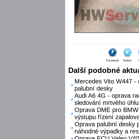
Facebook
Twitter
Další podobné aktua
Mercedes Vito W447 - o
palubní desky
Audi A6 4G - oprava ra
sledování mrtvého úhlu
Oprava DME pro BMW F
výstupu řízení zapalova
Oprava palubní desky p
náhodné výpadky a res
Oprava ECU Valeo V40 