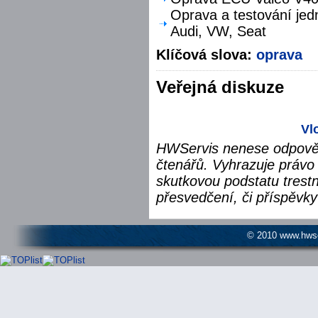
Oprava a testování jed
Audi, VW, Seat
Klíčová slova:
oprava
Veřejná diskuze
Vl
HWServis nenese odpověd
čtenářů. Vyhrazuje právo 
skutkovou podstatu trest
přesvedčení, či příspěvky
© 2010 www.hwser