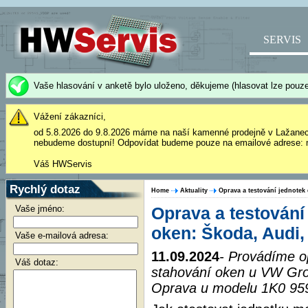
SERVIS
Vaše hlasování v anketě bylo uloženo, děkujeme (hlasovat lze pouze
Vážení zákazníci,
od 5.8.2026 do 9.8.2026 máme na naší kamenné prodejně v Lažane
nebudeme dostupní! Odpovídat budeme pouze na emailové adrese: 
Váš HWServis
Rychlý dotaz
Home
Aktuality
Oprava a testování jednotek
Vaše jméno:
Oprava a testování
oken: Škoda, Audi,
Vaše e-mailová adresa:
11.09.2024
- Provádíme o
Váš dotaz:
stahování oken u VW Gro
Oprava u modelu 1K0 959