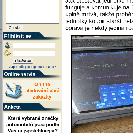
Jak otestovat jednotku m
funguje a komunikuje na 
úplně mrtvá, takže proběh
jednotky koupit starší ne
oprava je někdy jediná 
Přihlásit se
Zapomněli jste login nebo heslo?
Online servis
Online
sledování Vaší
zakázky
Anketa
Které vybrané značky
automobilů jsou podle
Vás nejspolehlivější?