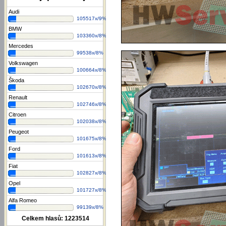
Audi
105517x/9%
BMW
103360x/8%
Mercedes
99538x/8%
Volkswagen
100664x/8%
Škoda
102670x/8%
Renault
102746x/8%
Citroen
102038x/8%
Peugeot
101675x/8%
Ford
101613x/8%
Fiat
102827x/8%
Opel
101727x/8%
Alfa Romeo
99139x/8%
Celkem hlasů:
1223514