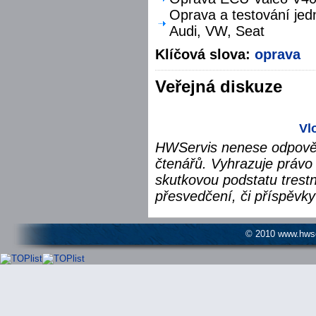
Oprava a testování jed
Audi, VW, Seat
Klíčová slova:
oprava
Veřejná diskuze
Vl
HWServis nenese odpověd
čtenářů. Vyhrazuje právo 
skutkovou podstatu trest
přesvedčení, či příspěvky
© 2010 www.hwser