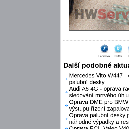
Facebook
Twitter
Další podobné aktua
Mercedes Vito W447 - o
palubní desky
Audi A6 4G - oprava ra
sledování mrtvého úhlu
Oprava DME pro BMW F
výstupu řízení zapalova
Oprava palubní desky p
náhodné výpadky a res
Oprava ECU Valeo V40 