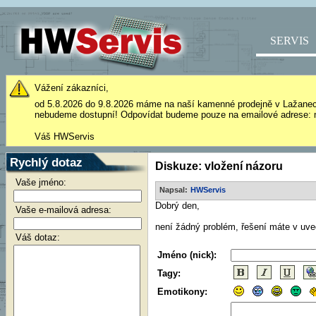
SERVIS
Vážení zákazníci,
od 5.8.2026 do 9.8.2026 máme na naší kamenné prodejně v Lažane
nebudeme dostupní! Odpovídat budeme pouze na emailové adrese: 
Váš HWServis
Rychlý dotaz
Diskuze: vložení názoru
Vaše jméno:
Napsal:
HWServis
Dobrý den,
Vaše e-mailová adresa:
není žádný problém, řešení máte v uv
Váš dotaz:
Jméno (nick):
Tagy:
Emotikony: