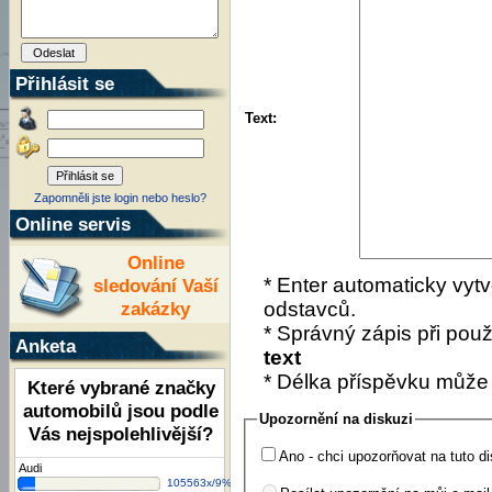
Přihlásit se
Text:
Zapomněli jste login nebo heslo?
Online servis
Online
* Enter automaticky vytv
sledování Vaší
zakázky
odstavců.
* Správný zápis při použí
Anketa
text
* Délka příspěvku může
Které vybrané značky
automobilů jsou podle
Upozornění na diskuzi
Vás nejspolehlivější?
Ano - chci upozorňovat na tuto di
Audi
105563x/9%