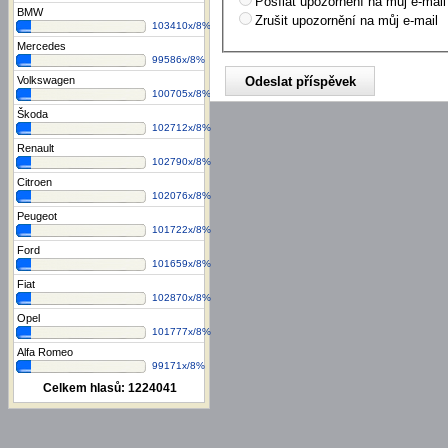
Posílat upozornění na můj e-mail
BMW
Zrušit upozornění na můj e-mail
103410x/8%
Mercedes
99586x/8%
Volkswagen
100705x/8%
Škoda
102712x/8%
Renault
102790x/8%
Citroen
102076x/8%
Peugeot
101722x/8%
Ford
101659x/8%
Fiat
102870x/8%
Opel
101777x/8%
Alfa Romeo
99171x/8%
Celkem hlasů:
1224041