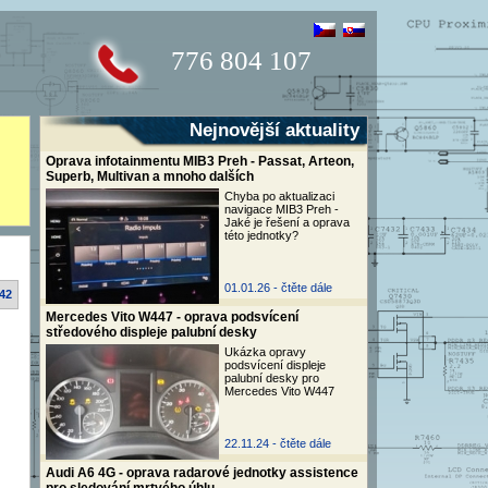
776 804 107
Nejnovější aktuality
Oprava infotainmentu MIB3 Preh - Passat, Arteon,
Superb, Multivan a mnoho dalších
Chyba po aktualizaci
navigace MIB3 Preh -
Jaké je řešení a oprava
této jednotky?
01.01.26 -
čtěte dále
:42
Mercedes Vito W447 - oprava podsvícení
středového displeje palubní desky
Ukázka opravy
podsvícení displeje
palubní desky pro
Mercedes Vito W447
22.11.24 -
čtěte dále
Audi A6 4G - oprava radarové jednotky assistence