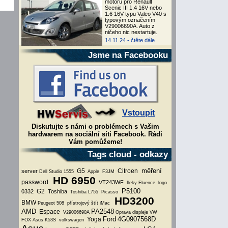
motoru pro Renault
Scenic III 1.4 16V nebo
1.6 16V typu Valeo V40 s
typovým označením
V29006690A. Auto z
ničeho nic nestartuje.
14.11.24 -
čtěte dále
Jsme na Facebooku
Vstoupit
Diskutujte s námi o problémech s Vašim
hardwarem na sociální síti Facebook. Rádi
Vám pomůžeme!
Tags cloud - odkazy
měření
G5
Citroen
server
Dell Studio 1555
Apple
F3JM
HD 6950
password
VT243WF
fleky
Fluence
logo
P5100
G2
0332
Toshiba
Toshiba L755
Picasso
HD3200
BMW
Peugeot 508
přístrojový štít
iMac
AMD
PA2548
Espace
V29006690A
Oprava displeje VW
Ford
4G0907568D
Yoga
FOX
Asus K53S
volkswagen