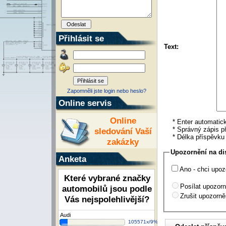
Přihlásit se
Text:
Zapomněli jste login nebo heslo?
Online servis
Online
* Enter automatick
* Správný zápis př
sledování Vaší
* Délka příspěvk
zakázky
Upozornění na di
Anketa
Ano - chci upoz
Které vybrané značky
Posílat upozorn
automobilů jsou podle
Zrušit upozorně
Vás nejspolehlivější?
Audi
105571x/9%