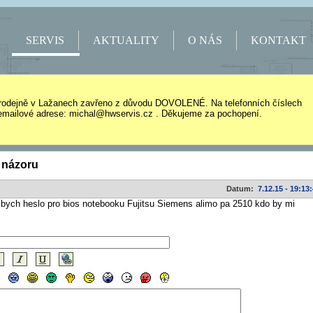
SERVIS
AKTUALITY
O NÁS
KONTAKT
rodejně v Lažanech zavřeno z důvodu DOVOLENÉ. Na telefonních číslech
mailové adrese: michal@hwservis.cz . Děkujeme za pochopení.
 názoru
Datum:
7.12.15 - 19:13
 bych heslo pro bios notebooku Fujitsu Siemens alimo pa 2510 kdo by mi