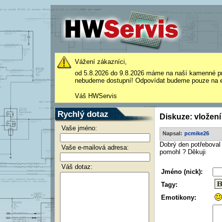
Vážení zákazníci,
od 5.8.2026 do 9.8.2026 máme na naší kamenné p
nebudeme dostupní! Odpovídat budeme pouze na e
Váš HWServis
Rychlý dotaz
Diskuze: vložení
Vaše jméno:
Napsal:
pcmike26
Dobrý den potřeboval
Vaše e-mailová adresa:
pomohl ? Děkuji
Váš dotaz:
Jméno (nick):
Tagy:
Emotikony: