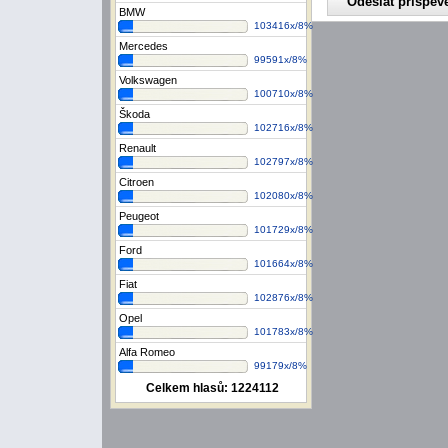
BMW
103416x/8%
Mercedes
99591x/8%
Volkswagen
100710x/8%
Škoda
102716x/8%
Renault
102797x/8%
Citroen
102080x/8%
Peugeot
101729x/8%
Ford
101664x/8%
Fiat
102876x/8%
Opel
101783x/8%
Alfa Romeo
99179x/8%
Celkem hlasů:
1224112