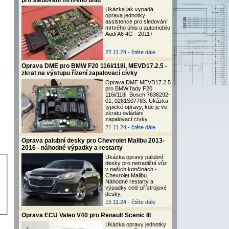
pro sledování mrtvého úhlu
Ukázka jak vypadá
oprava jednotky
assistence pro sledování
mrtvého úhlu u automobilu
Audi A6 4G - 2011+
22.11.24 -
čtěte dále
Oprava DME pro BMW F20 116i/118i, MEVD17.2.5 -
zkrat na výstupu řízení zapalovací cívky
Oprava DME MEVD17.2.5
pro BMW řady F20
116i/118i. Bosch 7636292-
01, 0261S07783. Ukázka
typické opravy, kde je ve
zkratu ovládání
zapalovací cívky.
21.11.24 -
čtěte dále
Oprava palubní desky pro Chevrolet Malibu 2013-
2016 - náhodné výpadky a restarty
Ukázka opravy palubní
desky pro netradiční vůz
v našich končinách -
Chevrolet Malibu.
Náhodné restarty a
výpadky celé přístrojové
desky.
15.11.24 -
čtěte dále
Oprava ECU Valeo V40 pro Renault Scenic III
Ukázka opravy jednotky