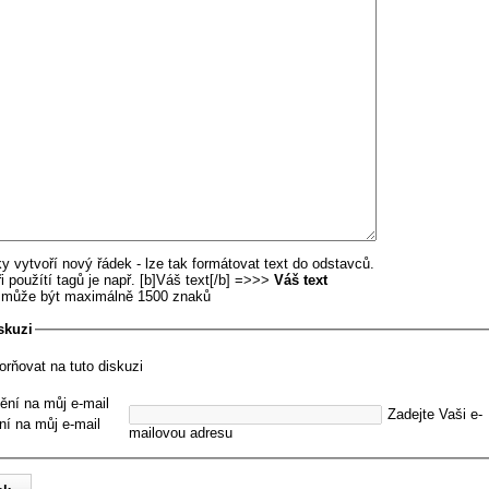
y vytvoří nový řádek - lze tak formátovat text do odstavců.
i použítí tagů je např. [b]Váš text[/b] =>>>
Váš text
u může být maximálně 1500 znaků
skuzi
orňovat na tuto diskuzi
ění na můj e-mail
Zadejte Vaši e-
ní na můj e-mail
mailovou adresu