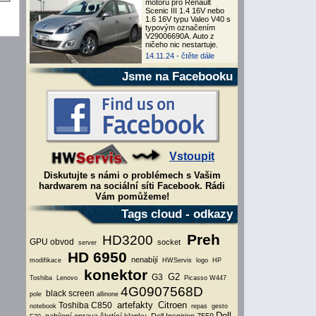
motoru pro Renault
Scenic III 1.4 16V nebo
1.6 16V typu Valeo V40 s
typovým označením
V29006690A. Auto z
ničeho nic nestartuje.
14.11.24 -
čtěte dále
Jsme na Facebooku
Vstoupit
Diskutujte s námi o problémech s Vašim
hardwarem na sociální síti Facebook. Rádi
Vám pomůžeme!
Tags cloud - odkazy
Preh
HD3200
GPU obvod
socket
server
HD 6950
nenabíjí
modifikace
HWServis
logo
HP
konektor
G2
G3
Toshiba
Lenovo
Picasso
W447
4G0907568D
black screen
pole
allinone
artefakty
Citroen
Toshiba C850
notebook
repas
gesto
Dell