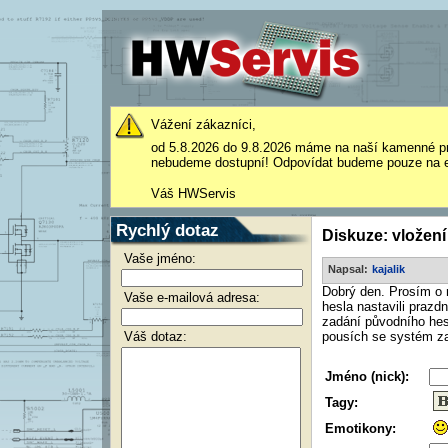
Vážení zákazníci,
od 5.8.2026 do 9.8.2026 máme na naší kamenné p
nebudeme dostupní! Odpovídat budeme pouze na e
Váš HWServis
Rychlý dotaz
Diskuze: vložení
Vaše jméno:
Napsal:
kajalik
Dobrý den. Prosím o 
Vaše e-mailová adresa:
hesla nastavili prazdn
zadání původního hes
Váš dotaz:
pousích se systém za
Jméno (nick):
Tagy:
Emotikony: