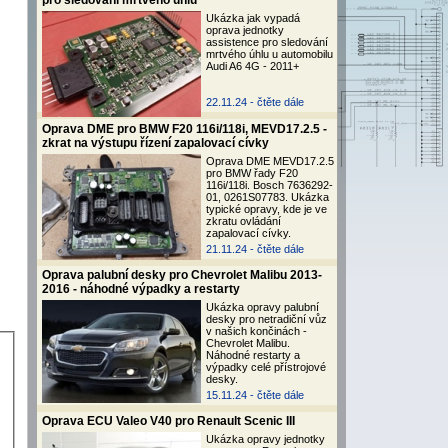
pro sledování mrtvého úhlu
Ukázka jak vypadá
oprava jednotky
assistence pro sledování
mrtvého úhlu u automobilu
Audi A6 4G - 2011+
22.11.24 -
čtěte dále
Oprava DME pro BMW F20 116i/118i, MEVD17.2.5 -
zkrat na výstupu řízení zapalovací cívky
Oprava DME MEVD17.2.5
pro BMW řady F20
116i/118i. Bosch 7636292-
01, 0261S07783. Ukázka
typické opravy, kde je ve
zkratu ovládání
zapalovací cívky.
21.11.24 -
čtěte dále
Oprava palubní desky pro Chevrolet Malibu 2013-
2016 - náhodné výpadky a restarty
Ukázka opravy palubní
desky pro netradiční vůz
v našich končinách -
Chevrolet Malibu.
Náhodné restarty a
výpadky celé přístrojové
desky.
15.11.24 -
čtěte dále
Oprava ECU Valeo V40 pro Renault Scenic III
Ukázka opravy jednotky