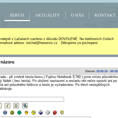
SERVIS
AKTUALITY
O NÁS
KONTAKT
rodejně v Lažanech zavřeno z důvodu DOVOLENÉ. Na telefonních číslech
mailové adrese: michal@hwservis.cz . Děkujeme za pochopení.
 názoru
Datum:
23.03.15 - 20:33
radu - při změně hesla biosu ( Fujitsu Notebook E780 ) jsme místo původního
ý řádek ( bez hesla). Po uložení nastavení a restartu ntb nelze spustit ani po
la ani prázdného řetězce a heslo je vyžadováno. Po třech neúspěšných
blokuje.