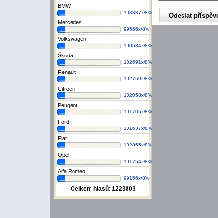
BMW
103387x/8%
Mercedes
99566x/8%
Volkswagen
100684x/8%
Škoda
102691x/8%
Renault
102769x/8%
Citroen
102058x/8%
Peugeot
101705x/8%
Ford
101637x/8%
Fiat
102855x/8%
Opel
101754x/8%
Alfa Romeo
99156x/8%
Celkem hlasů:
1223803