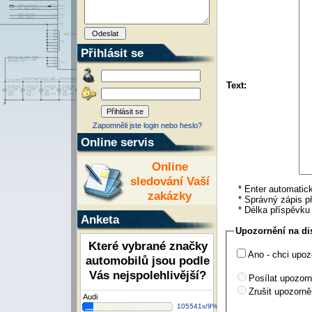
Přihlásit se
Text:
Zapomněli jste login nebo heslo?
Online servis
Online
sledování Vaší
* Enter automatick
zakázky
* Správný zápis př
* Délka příspěvk
Anketa
Upozornění na di
Které vybrané značky
Ano - chci upoz
automobilů jsou podle
Vás nejspolehlivější?
Posílat upozorn
Zrušit upozorně
Audi
105541x/9%