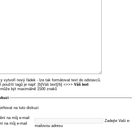
y vytvoří nový řádek - lze tak formátovat text do odstavců.
i použítí tagů je např. [b]Váš text[/b] =>>>
Váš text
u může být maximálně 1500 znaků
skuzi
orňovat na tuto diskuzi
ění na můj e-mail
Zadejte Vaši e-
ní na můj e-mail
mailovou adresu