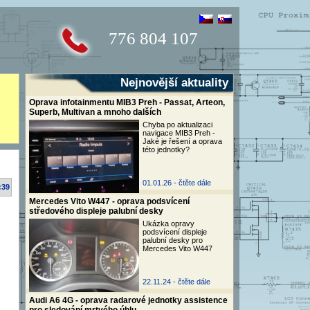
776 804 107
Nejnovější aktuality
Oprava infotainmentu MIB3 Preh - Passat, Arteon,
Superb, Multivan a mnoho dalších
Chyba po aktualizaci
navigace MIB3 Preh -
Jaké je řešení a oprava
této jednotky?
01.01.26 -
čtěte dále
:39
Mercedes Vito W447 - oprava podsvícení
středového displeje palubní desky
Ukázka opravy
podsvícení displeje
palubní desky pro
Mercedes Vito W447
22.11.24 -
čtěte dále
Audi A6 4G - oprava radarové jednotky assistence