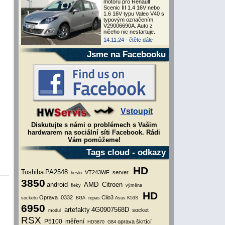
motoru pro Renault
Scenic III 1.4 16V nebo
1.6 16V typu Valeo V40 s
typovým označením
V29006690A. Auto z
ničeho nic nestartuje.
14.11.24 -
čtěte dále
Jsme na Facebooku
Vstoupit
Diskutujte s námi o problémech s Vašim
hardwarem na sociální síti Facebook. Rádi
Vám pomůžeme!
Tags cloud - odkazy
HD
Toshiba
PA2548
VT243WF
server
heslo
3850
android
AMD
Citroen
fleky
výměna
HD
Oprava
0332
Clio3
socketu
BGA
repas
Asus K53S
6950
artefakty
4G0907568D
socket
modul
RSX
P5100
měření
oprava škrtící
HD5870
G84