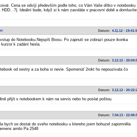
okovat. Cena se odvíjí především podle toho, co Vám Vaše dítko v notebooku
, HDD...?). Ideální bude, když si k nám zavoláte v pracovní době a domluvíte
or
Datum:
4.11.12 - 19:41:
vstup do Notebooku.Nejspíš Biosu. Po zapnutí se zobrazí pouze ikonka
 kurzor k zadání hesla.
Datum:
3.12.12 - 20:04:
tebook od sestry a za boha si nevie. Spomenúť 2rokt ho nepouzivala čo
Datum:
3.12.12 - 20:22:
dině přijít s notebookem k nám na servis nebo ho poslat poštou.
Datum:
7.04.13 - 22:06:
la bych se dostat do sveho notebooku u ktereho jsem bohuzel zapomněla
 siemens amilo Pa 2548