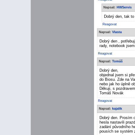
Napsal:
HWServis
Dobrý den, tak to
Reagovat
Napsal:
Vlasta
Dobrý den , potřebuj
rady, notebook jsem
Reagovat
Napsal:
Tomáš
Dobrý den,
objednal jsem si př
do Biosu. Zde na Va
nebo jak ho úplně ob
Děkuji, s pozdrave
Tomáš Novák
Reagovat
Napsal:
kajalik
Dobrý den. Prosím o
hesla nastavili praz
zadání původního he
pousích se systém 