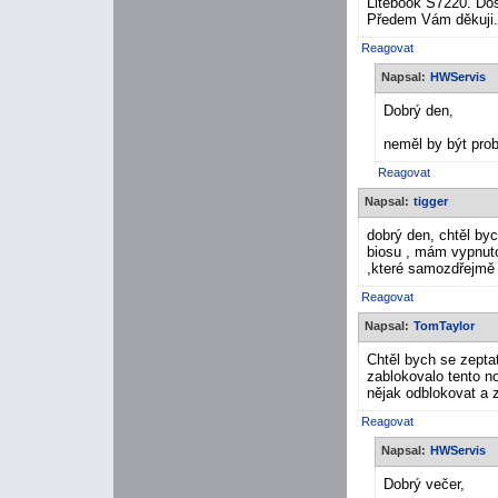
Litebook S7220. Dost
Předem Vám děkuji.
Reagovat
Napsal:
HWServis
Dobrý den,
neměl by být pro
Reagovat
Napsal:
tigger
dobrý den, chtěl by
biosu , mám vypnuto
,které samozdřejmě
Reagovat
Napsal:
TomTaylor
Chtěl bych se zeptat
zablokovalo tento 
nějak odblokovat a 
Reagovat
Napsal:
HWServis
Dobrý večer,