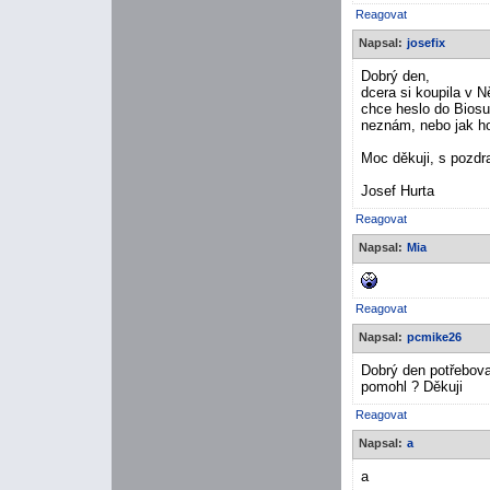
Reagovat
Napsal:
josefix
Dobrý den,
dcera si koupila v 
chce heslo do Biosu
neznám, nebo jak ho
Moc děkuji, s pozd
Josef Hurta
Reagovat
Napsal:
Mia
Reagovat
Napsal:
pcmike26
Dobrý den potřebova
pomohl ? Děkuji
Reagovat
Napsal:
a
a