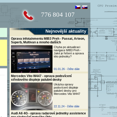
776 804 107
Nejnovější aktuality
Oprava infotainmentu MIB3 Preh - Passat, Arteon,
Superb, Multivan a mnoho dalších
Chyba po aktualizaci
navigace MIB3 Preh -
Jaké je řešení a oprava
této jednotky?
01.01.26 -
čtěte dále
Mercedes Vito W447 - oprava podsvícení
středového displeje palubní desky
Ukázka opravy
podsvícení displeje
palubní desky pro
Mercedes Vito W447
m
22.11.24 -
čtěte dále
Audi A6 4G - oprava radarové jednotky assistence