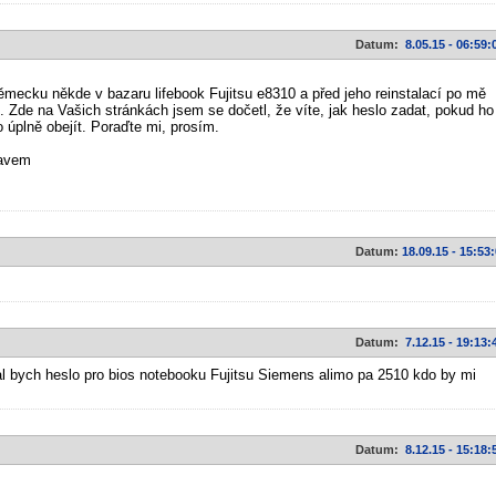
Datum:
8.05.15 - 06:59:
Německu někde v bazaru lifebook Fujitsu e8310 a před jeho reinstalací po mě
. Zde na Vašich stránkách jsem se dočetl, že víte, jak heslo zadat, pokud ho
 úplně obejít. Poraďte mi, prosím.
ravem
Datum:
18.09.15 - 15:53
Datum:
7.12.15 - 19:13:
l bych heslo pro bios notebooku Fujitsu Siemens alimo pa 2510 kdo by mi
Datum:
8.12.15 - 15:18: