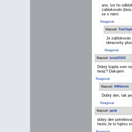
ano, lze ho odbl
zablokovalo (bios
se s námi.
Reagovat
Napsal:
TomTayl
Je zablokován 
obrazovky plus
Reagovat
Napsal:
lucia23101
Dobrý kúpila som no
teraz? Dakujem
Reagovat
Napsal:
HWServis
Dobrý den, tak je
Reagovat
Napsal:
janik
dobry den potrebova
heslo.Je to fujitsu
Reagovat