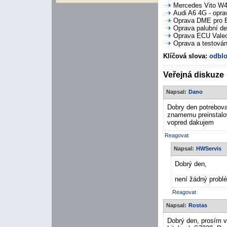
Mercedes Vito W44
Audi A6 4G - opra
Oprava DME pro B
Oprava palubní de
Oprava ECU Valeo 
Oprava a testován
Klíčová slova:
odblo
Veřejná diskuze
Napsal:
Dano
Dobry den potrebova
znamemu preinstalov
vopred dakujem
Reagovat
Napsal:
HWServis
Dobrý den,
není žádný probl
Reagovat
Napsal:
Rostas
Dobrý den, prosím v