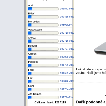
Audi
105572x/9%
BMW
103418x/8%
Mercedes
99593x/8%
Volkswagen
100710x/8%
Škoda
102716x/8%
Renault
102797x/8%
Citroen
102080x/8%
Peugeot
101729x/8%
Pokud jste si zapomn
Ford
zoufat. Našli jsme ře
101665x/8%
Fiat
102876x/8%
Opel
101784x/8%
Alfa Romeo
99179x/8%
Další podobné ak
Celkem hlasů:
1224119