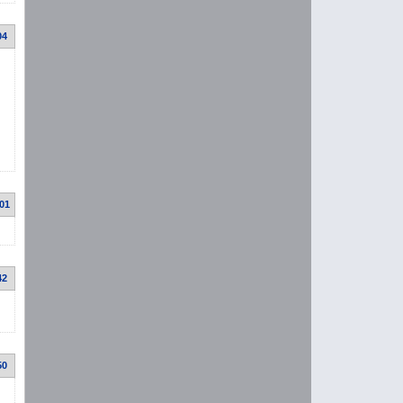
04
:01
42
50