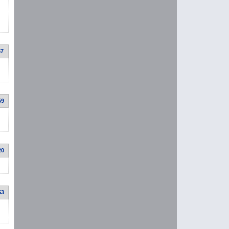
57
59
20
53