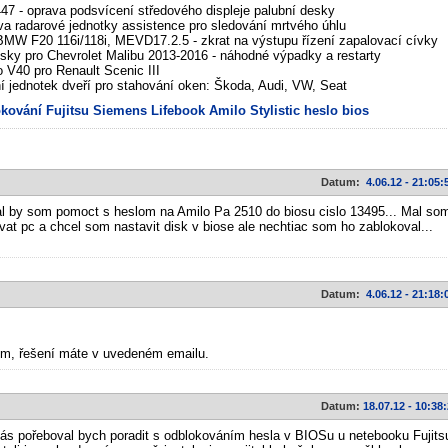
7 - oprava podsvícení středového displeje palubní desky
va radarové jednotky assistence pro sledování mrtvého úhlu
MW F20 116i/118i, MEVD17.2.5 - zkrat na výstupu řízení zapalovací cívky
sky pro Chevrolet Malibu 2013-2016 - náhodné výpadky a restarty
V40 pro Renault Scenic III
í jednotek dveří pro stahování oken: Škoda, Audi, VW, Seat
kování
Fujitsu Siemens
Lifebook
Amilo
Stylistic
heslo
bios
Datum:
4.06.12 - 21:05:
l by som pomoct s heslom na Amilo Pa 2510 do biosu cislo 13495... Mal so
at pc a chcel som nastavit disk v biose ale nechtiac som ho zablokoval...
Datum:
4.06.12 - 21:18:
ém, řešení máte v uvedeném emailu.
Datum:
18.07.12 - 10:38
ás pořeboval bych poradit s odblokováním hesla v BIOSu u netebooku Fujits