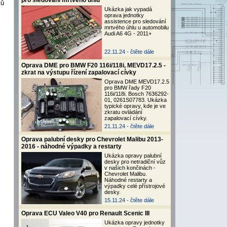
pro sledování mrtvého úhlu
ků
Ukázka jak vypadá
oprava jednotky
assistence pro sledování
mrtvého úhlu u automobilu
Audi A6 4G - 2011+
22.11.24 -
čtěte dále
Oprava DME pro BMW F20 116i/118i, MEVD17.2.5 -
zkrat na výstupu řízení zapalovací cívky
Oprava DME MEVD17.2.5
pro BMW řady F20
116i/118i. Bosch 7636292-
01, 0261S07783. Ukázka
typické opravy, kde je ve
zkratu ovládání
zapalovací cívky.
21.11.24 -
čtěte dále
Oprava palubní desky pro Chevrolet Malibu 2013-
2016 - náhodné výpadky a restarty
Ukázka opravy palubní
desky pro netradiční vůz
v našich končinách -
Chevrolet Malibu.
Náhodné restarty a
výpadky celé přístrojové
desky.
15.11.24 -
čtěte dále
Oprava ECU Valeo V40 pro Renault Scenic III
Ukázka opravy jednotky