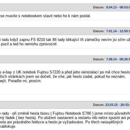
Datum:
8.04.13 - 08:53:
 se musíte s notebookem stavit nebo ho k nám poslat.
Datum:
7.01.14 - 12:55:
i radu když zapnu FS 8210 tak Mi tady blikající tři zámečky nevím jsi stím u
 pucil a ted ho nemohu zprovoznit
Datum:
7.08.14 - 08:26:
es e-bay z UK notebok Fujitsu S7220 a před jeho reinstalací po mě chce heslo
šich stránkách jsem se dočetl, že víte, jak heslo zadat, pokud ho neznám,
ejít. Poraďte mi, prosím.
m
Datum:
23.03.15 - 20:33
 radu - při změně hesla biosu ( Fujitsu Notebook E780 ) jsme místo původní
dný řádek ( bez hesla). Po uložení nastavení a restartu ntb nelze spustit ani p
sla ani prázdného řetězce a heslo je vyžadováno. Po třech neúspěšných
zablokuje.