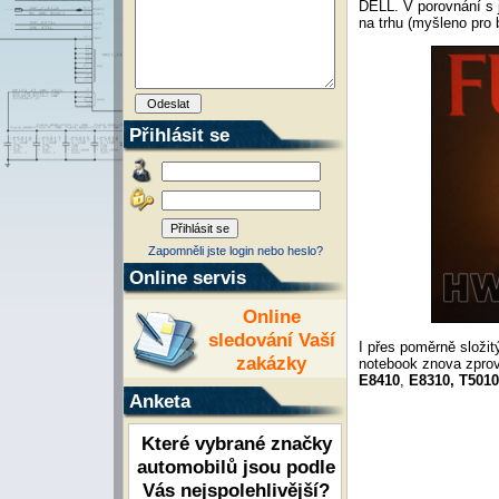
DELL. V porovnání s 
na trhu (myšleno pro 
Přihlásit se
Zapomněli jste login nebo heslo?
Online servis
Online
sledování Vaší
I přes poměrně složit
zakázky
notebook znova zprov
E8410
,
E8310, T5010
Anketa
Které vybrané značky
automobilů jsou podle
Vás nejspolehlivější?