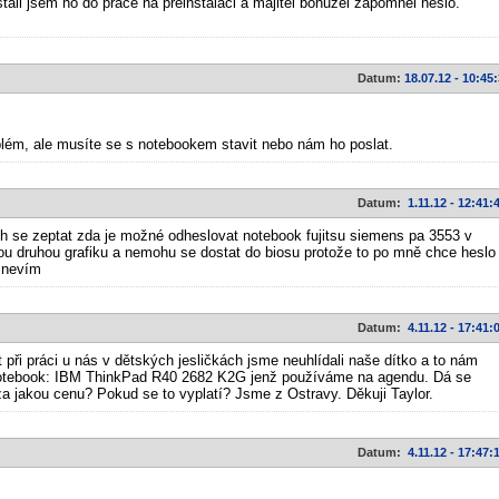
ali jsem ho do práce na přeinstalaci a majitel bohužel zapomněl heslo.
Datum:
18.07.12 - 10:45
blém, ale musíte se s notebookem stavit nebo nám ho poslat.
Datum:
1.11.12 - 12:41:
ch se zeptat zda je možné odheslovat notebook fujitsu siemens pa 3553 v
u druhou grafiku a nemohu se dostat do biosu protože to po mně chce heslo
 nevím
Datum:
4.11.12 - 17:41:
 při práci u nás v dětských jesličkách jsme neuhlídali naše dítko a to nám
notebook: IBM ThinkPad R40 2682 K2G jenž používáme na agendu. Dá se
za jakou cenu? Pokud se to vyplatí? Jsme z Ostravy. Děkuji Taylor.
Datum:
4.11.12 - 17:47: