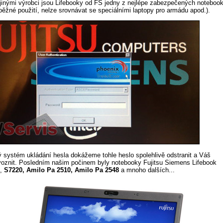
jinými výrobci jsou Lifebooky od FS jedny z nejlépe zabezpečených noteboo
běžné použití, nelze srovnávat se speciálními laptopy pro armádu apod.).
ý systém ukládání hesla dokážeme tohle heslo spolehlivě odstranit a Váš
oznit. Posledním našim počinem byly notebooky Fujitsu Siemens Lifebook
,
S7220, Amilo Pa 2510, Amilo Pa 2548
a mnoho dalších...