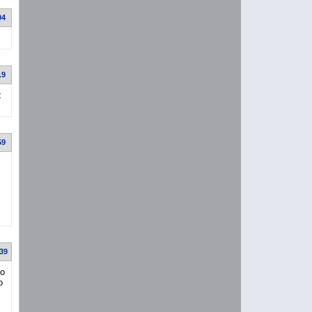
04
19
ž
59
:39
ho
o