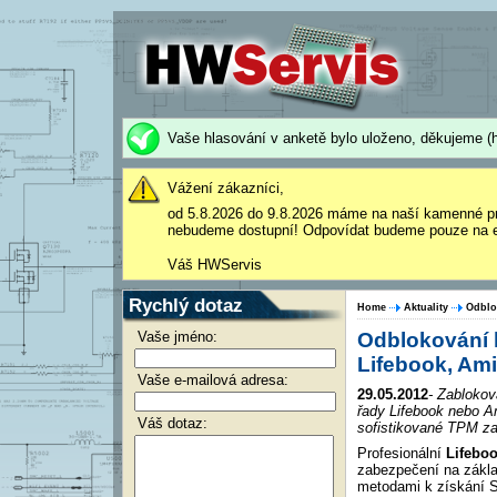
Vaše hlasování v anketě bylo uloženo, děkujeme (h
Vážení zákazníci,
od 5.8.2026 do 9.8.2026 máme na naší kamenné p
nebudeme dostupní! Odpovídat budeme pouze na e
Váš HWServis
Rychlý dotaz
Home
Aktuality
Odblo
Vaše jméno:
Odblokování 
Lifebook, Ami
Vaše e-mailová adresa:
29.05.2012
- Zablokov
řady Lifebook nebo Am
Váš dotaz:
sofistikované TPM z
Profesionální
Lifebo
zabezpečení na zákla
metodami k získání Su