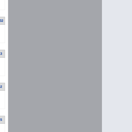
:32
43
02
15