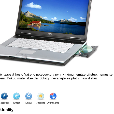
ěli zapsat heslo Vašeho notebooku a nyní k němu nemáte přístup, nemusíte
šení. Pokud máte jakékoliv dotazy, neváhejte se ptát v naší diskuzi.
Facebook
Twitter
Linkuj
Jaggnito
Vybrali.sme
tuality