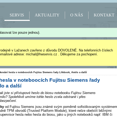
SERVIS
AKTUALITY
O NÁS
KONTAKT
lasovat lze pouze jednou).
rodejně v Lažanech zavřeno z důvodu DOVOLENÉ. Na telefonních číslech
mailové adrese: michal@hwservis.cz . Děkujeme za pochopení.
kování hesla v noteboocích Fujitsu Siemens řady Lifebook, Amilo a další
hesla v noteboocích Fujitsu Siemens řady
lo a další
ali jste si přístupové heslo do biosu notebooku Fujitsu Siemens
ilo? Spolehlivě umíme tohle heslo zcela odstranit i přes
abezpečení.
oky
od Fujitsu Siemens jsou známé svým poměrně sofistikovaným systéme
dně TPM obvodů (Trusted Platform Module), které nelze obelstít běžnými
pervisor hesla nebo hesla do biosu, jako u jiných notebooků např. IBM či