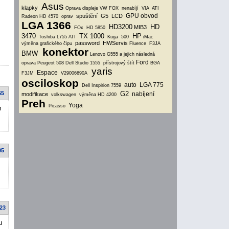
Asus
klapky
Oprava displeje VW FOX
nenabíjí
VIA
ATI
GPU obvod
spuštění
G5
LCD
Radeon HD 4570
oprav
LGA 1366
HD3200
HD
MIB3
FOx
HD 5850
3470
TX 1000
HP
Toshiba L755
ATI
Kuga
500
iMac
password
HWServis
výměna grafického čipu
Fluence
F3JA
konektor
BMW
Lenovo G555 a jejich následná
Ford
oprava
Peugeot 508
Dell Studio 1555
přístrojový štít
BGA
yaris
Espace
F3JM
V29006690A
osciloskop
auto
LGA 775
Dell Inspirion 7559
55
G2
nabíjení
modifikace
volkswagen
výměna HD 4200
Preh
Yoga
Picasso
m
05
:23
u