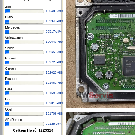
Audi
105485x/9%
BMW
103345x/8%
Mercedes
99517x/8%
Volkswagen
100648x/8%
Škoda
102656x/8%
Renault
102728x/8%
Citroen
102025x/8%
Peugeot
101662x/8%
Ford
101598x/8%
Fiat
102810x/8%
Opel
101708x/8%
Alfa Romeo
99128x/8%
Celkem hlasů:
1223310