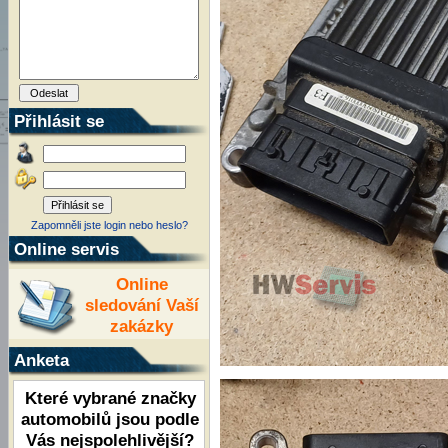
Přihlásit se
Zapomněli jste login nebo heslo?
Online servis
Online
sledování Vaší
zakázky
Anketa
Které vybrané značky
automobilů jsou podle
Vás nejspolehlivější?