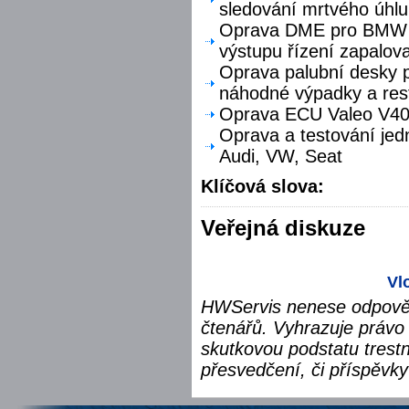
sledování mrtvého úhlu
Oprava DME pro BMW F
výstupu řízení zapalova
Oprava palubní desky p
náhodné výpadky a res
Oprava ECU Valeo V40 
Oprava a testování jed
Audi, VW, Seat
Klíčová slova:
Veřejná diskuze
Vl
HWServis nenese odpověd
čtenářů. Vyhrazuje právo 
skutkovou podstatu trest
přesvedčení, či příspěvky