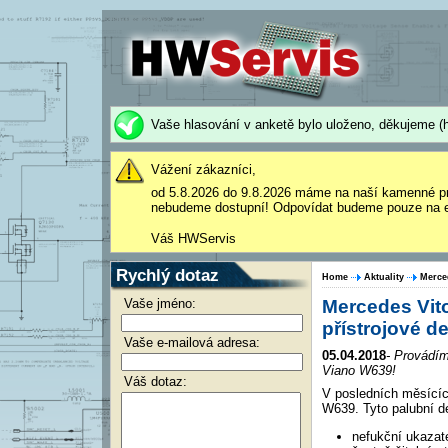
Vaše hlasování v anketě bylo uloženo, děkujeme (h
Vážení zákazníci,
od 5.8.2026 do 9.8.2026 máme na naší kamenné p
nebudeme dostupní! Odpovídat budeme pouze na e
Váš HWServis
Rychlý dotaz
Home
Aktuality
Merce
Vaše jméno:
Mercedes Vit
přístrojové d
Vaše e-mailová adresa:
05.04.2018
- Provádím
Viano W639!
Váš dotaz:
V posledních měsícíc
W639. Tyto palubní de
nefukční ukazate