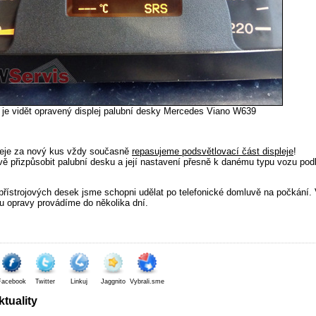
 je vidět opravený displej palubní desky Mercedes Viano W639
leje za nový kus vždy současně
repasujeme podsvětlovací část displeje
!
ě přizpůsobit palubní desku a její nastavení přesně k danému typu vozu pod
přístrojových desek jsme schopni udělat po telefonické domluvě na počkání.
u opravy provádíme do několika dní.
Facebook
Twitter
Linkuj
Jaggnito
Vybrali.sme
tuality