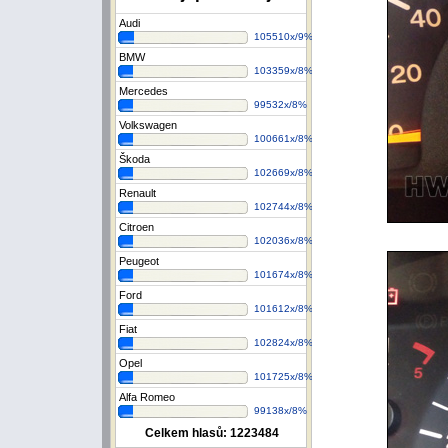
Audi
105510x/9%
BMW
103359x/8%
Mercedes
99532x/8%
Volkswagen
100661x/8%
Škoda
102669x/8%
Renault
102744x/8%
Citroen
102036x/8%
Peugeot
101674x/8%
Ford
101612x/8%
Fiat
102824x/8%
Opel
101725x/8%
Alfa Romeo
99138x/8%
Celkem hlasů:
1223484