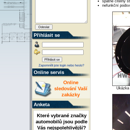
špatně čitelný s
nefunkční podsví
Přihlásit se
Zapomněli jste login nebo heslo?
Online servis
Online
sledování Vaší
Ukázka 
zakázky
Anketa
Které vybrané značky
automobilů jsou podle
Vás nejspolehlivější?