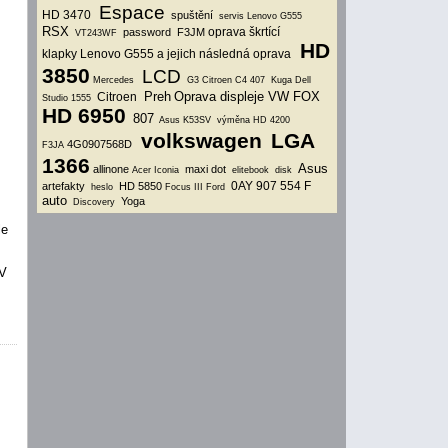
Espace
HD 3470
spuštění
servis Lenovo G555
RSX
oprava škrtící
password
F3JM
VT243WF
HD
klapky
Lenovo G555 a jejich následná oprava
3850
LCD
Mercedes
G3
Citroen C4
407
Kuga
Dell
Preh
Oprava displeje VW FOX
Citroen
Studio 1555
HD 6950
807
Asus K53SV
výměna HD 4200
volkswagen
LGA
4G0907568D
F3JA
1366
Asus
allinone
maxi dot
Acer Iconia
elitebook
disk
0AY 907 554 F
artefakty
HD 5850
heslo
Focus III
Ford
auto
Yoga
Discovery
le
 V