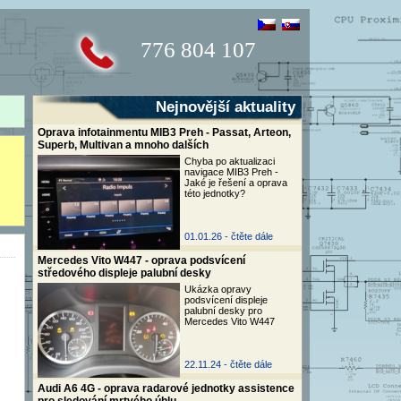
776 804 107
Nejnovější aktuality
Oprava infotainmentu MIB3 Preh - Passat, Arteon,
Superb, Multivan a mnoho dalších
Chyba po aktualizaci
navigace MIB3 Preh -
Jaké je řešení a oprava
této jednotky?
01.01.26 -
čtěte dále
Mercedes Vito W447 - oprava podsvícení
středového displeje palubní desky
Ukázka opravy
podsvícení displeje
palubní desky pro
Mercedes Vito W447
22.11.24 -
čtěte dále
Audi A6 4G - oprava radarové jednotky assistence