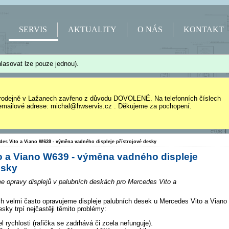
SERVIS
AKTUALITY
O NÁS
KONTAKT
lasovat lze pouze jednou).
rodejně v Lažanech zavřeno z důvodu DOVOLENÉ. Na telefonních číslech
mailové adrese: michal@hwservis.cz . Děkujeme za pochopení.
des Vito a Viano W639 - výměna vadného displeje přístrojové desky
o a Viano W639 - výměna vadného displeje
esky
e opravy displejů v palubních deskách pro Mercedes Vito a
h velmi často opravujeme displeje palubních desek u Mercedes Vito a Viano
sky trpí nejčastěji těmito problémy:
l rychlosti (rafička se zadrhává či zcela nefunguje).