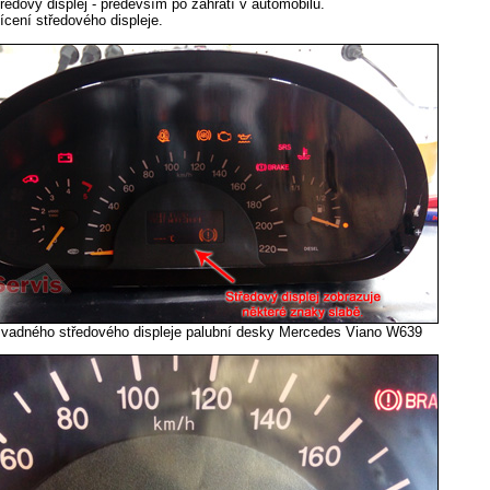
tředový displej - především po zahřátí v automobilu.
cení středového displeje.
vadného středového displeje palubní desky Mercedes Viano W639