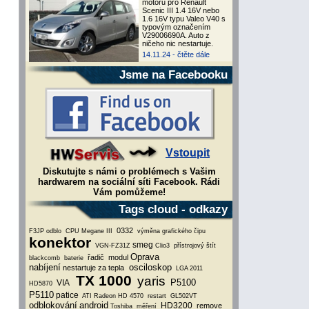
motoru pro Renault
Scenic III 1.4 16V nebo
1.6 16V typu Valeo V40 s
typovým označením
V29006690A. Auto z
ničeho nic nestartuje.
14.11.24 -
čtěte dále
Jsme na Facebooku
Vstoupit
Diskutujte s námi o problémech s Vašim
hardwarem na sociální síti Facebook. Rádi
Vám pomůžeme!
Tags cloud - odkazy
0332
F3JP
odblo
CPU
Megane III
výměna grafického čipu
konektor
smeg
VGN-FZ31Z
Clio3
přístrojový štít
Oprava
řadič
modul
blackcomb
baterie
nabíjení
osciloskop
nestartuje za tepla
LGA 2011
TX 1000
yaris
P5100
VIA
HD5870
P5110
patice
ATI Radeon HD 4570
restart
GL502VT
odblokování
android
HD3200
remove
Toshiba
měření