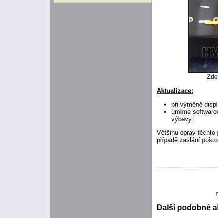
Zde
Aktualizace:
při výměně disp
umíme softwarov
výbavy.
Většinu oprav těchto 
případě zaslání pošto
Další podobné ak