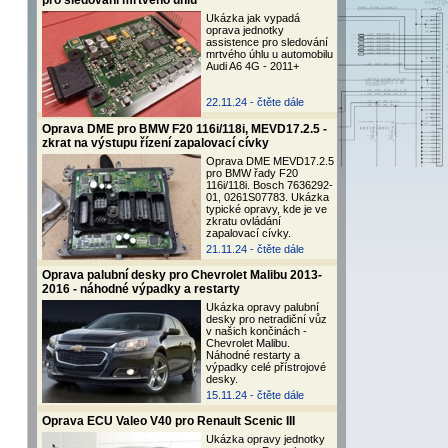
pro sledování mrtvého úhlu
Ukázka jak vypadá
oprava jednotky
assistence pro sledování
mrtvého úhlu u automobilu
Audi A6 4G - 2011+
22.11.24 -
čtěte dále
Oprava DME pro BMW F20 116i/118i, MEVD17.2.5 -
zkrat na výstupu řízení zapalovací cívky
Oprava DME MEVD17.2.5
pro BMW řady F20
116i/118i. Bosch 7636292-
01, 0261S07783. Ukázka
typické opravy, kde je ve
zkratu ovládání
zapalovací cívky.
21.11.24 -
čtěte dále
Oprava palubní desky pro Chevrolet Malibu 2013-
2016 - náhodné výpadky a restarty
Ukázka opravy palubní
desky pro netradiční vůz
v našich končinách -
Chevrolet Malibu.
Náhodné restarty a
výpadky celé přístrojové
desky.
15.11.24 -
čtěte dále
Oprava ECU Valeo V40 pro Renault Scenic III
Ukázka opravy jednotky