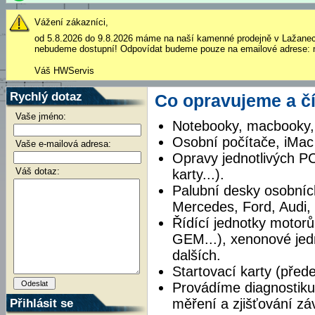
Vážení zákazníci,
od 5.8.2026 do 9.8.2026 máme na naší kamenné prodejně v Lažane
nebudeme dostupní! Odpovídat budeme pouze na emailové adrese: 
Váš HWServis
Rychlý dotaz
Co opravujeme a č
Vaše jméno:
Notebooky, macbooky, 
Osobní počítače, iMac
Vaše e-mailová adresa:
Opravy jednotlivých P
Váš dotaz:
karty...).
Palubní desky osobníc
Mercedes, Ford, Audi,
Řídící jednotky motorů
GEM...), xenonové jed
dalších.
Startovací karty (před
Provádíme diagnostiku
Přihlásit se
měření a zjišťování z