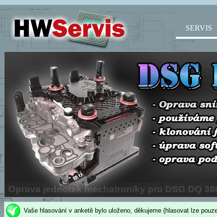
SERVIS
Vaše hlasování v anketě bylo uloženo, děkujeme (hlasovat lze pouze