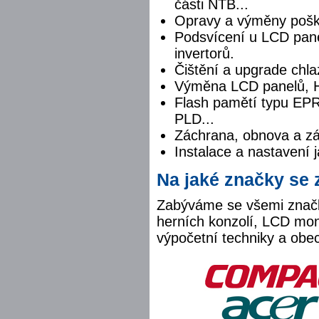
části NTB...
Opravy a výměny pošk
Podsvícení u LCD pane
invertorů.
Čištění a upgrade chla
Výměna LCD panelů, H
Flash pamětí typu 
PLD...
Záchrana, obnova a zá
Instalace a nastavení j
Na jaké značky se
Zabýváme se všemi značk
herních konzolí, LCD moni
výpočetní techniky a obec