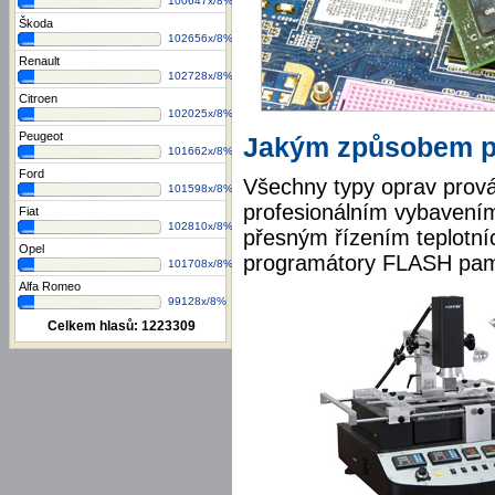
100647x/8%
Škoda
102656x/8%
Renault
102728x/8%
Citroen
102025x/8%
Peugeot
Jakým způsobem p
101662x/8%
Ford
Všechny typy oprav prov
101598x/8%
profesionálním vybavením,
Fiat
102810x/8%
přesným řízením teplotních
Opel
programátory FLASH pamě
101708x/8%
Alfa Romeo
99128x/8%
Celkem hlasů:
1223309