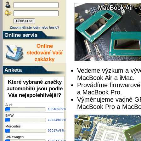
Zapomněli jste login nebo heslo?
Online servis
Online
sledování Vaší
zakázky
Anketa
Vedeme výzkum a vývo
MacBook Air a iMac.
Které vybrané značky
Provádíme firmwarové 
automobilů jsou podle
a MacBook Pro.
Vás nejspolehlivější?
Výměnujeme vadné GP
Audi
MacBook Pro a MacBoo
105485x/9%
BMW
103345x/8%
Mercedes
99517x/8%
Volkswagen