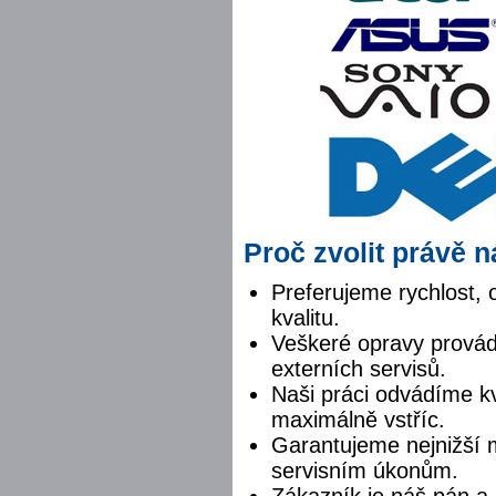
Proč zvolit právě 
Preferujeme rychlost,
kvalitu.
Veškeré opravy provád
externích servisů.
Naši práci odvádíme k
maximálně vstříc.
Garantujeme nejnižší 
servisním úkonům.
Zákazník je náš pán a 