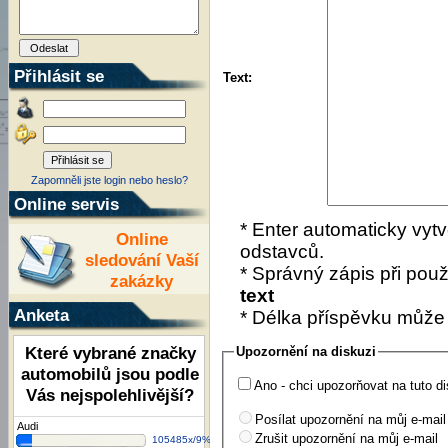
Přihlásit se
Text:
Zapomněli jste login nebo heslo?
Online servis
* Enter automaticky vytv
Online
odstavců.
sledování Vaší
* Správný zápis při použí
zakázky
text
Anketa
* Délka příspěvku může
Které vybrané značky
Upozornění na diskuzi
automobilů jsou podle
Ano - chci upozorňovat na tuto di
Vás nejspolehlivější?
Posílat upozornění na můj e-mail
Audi
Zrušit upozornění na můj e-mail
105485x/9%