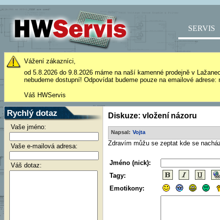
SERVIS
Vážení zákazníci,
od 5.8.2026 do 9.8.2026 máme na naší kamenné prodejně v Lažane
nebudeme dostupní! Odpovídat budeme pouze na emailové adrese: 
Váš HWServis
Rychlý dotaz
Diskuze: vložení názoru
Vaše jméno:
Napsal:
Vojta
Zdravím můžu se zeptat kde se nacház
Vaše e-mailová adresa:
Jméno (nick):
Váš dotaz:
Tagy:
Emotikony: