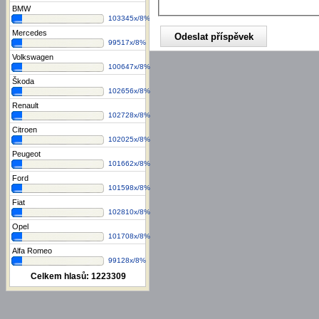
BMW
103345x/8%
Mercedes
99517x/8%
Volkswagen
100647x/8%
Škoda
102656x/8%
Renault
102728x/8%
Citroen
102025x/8%
Peugeot
101662x/8%
Ford
101598x/8%
Fiat
102810x/8%
Opel
101708x/8%
Alfa Romeo
99128x/8%
Celkem hlasů:
1223309