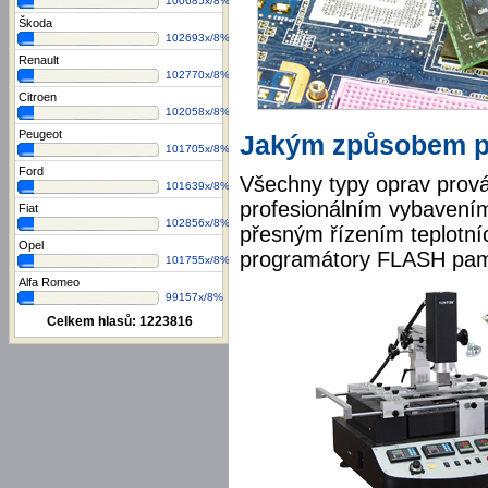
100685x/8%
Škoda
102693x/8%
Renault
102770x/8%
Citroen
102058x/8%
Peugeot
Jakým způsobem p
101705x/8%
Ford
Všechny typy oprav prov
101639x/8%
profesionálním vybavením,
Fiat
102856x/8%
přesným řízením teplotních
Opel
programátory FLASH pamě
101755x/8%
Alfa Romeo
99157x/8%
Celkem hlasů:
1223816