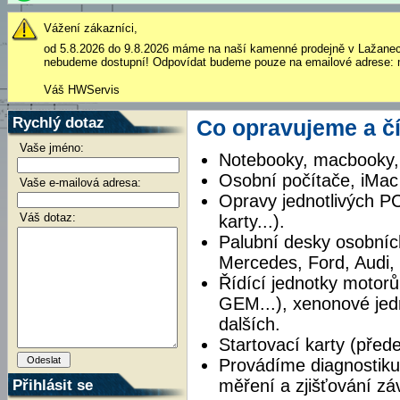
Vážení zákazníci,
od 5.8.2026 do 9.8.2026 máme na naší kamenné prodejně v Lažane
nebudeme dostupní! Odpovídat budeme pouze na emailové adrese: 
Váš HWServis
Rychlý dotaz
Co opravujeme a č
Vaše jméno:
Notebooky, macbooky, 
Osobní počítače, iMac
Vaše e-mailová adresa:
Opravy jednotlivých P
Váš dotaz:
karty...).
Palubní desky osobníc
Mercedes, Ford, Audi,
Řídící jednotky motorů
GEM...), xenonové jed
dalších.
Startovací karty (před
Provádíme diagnostiku
Přihlásit se
měření a zjišťování z