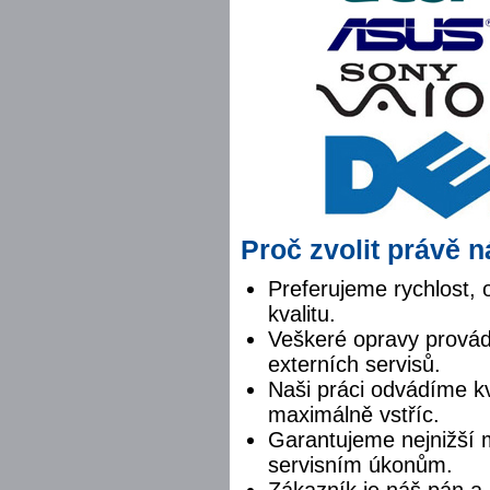
Proč zvolit právě 
Preferujeme rychlost,
kvalitu.
Veškeré opravy provád
externích servisů.
Naši práci odvádíme k
maximálně vstříc.
Garantujeme nejnižší 
servisním úkonům.
Zákazník je náš pán a 