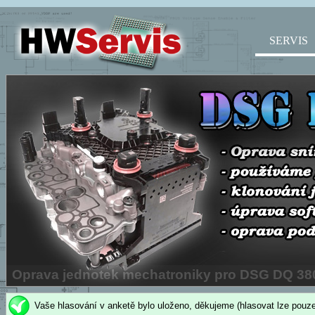
SERVIS
Vaše hlasování v anketě bylo uloženo, děkujeme (hlasovat lze pouze