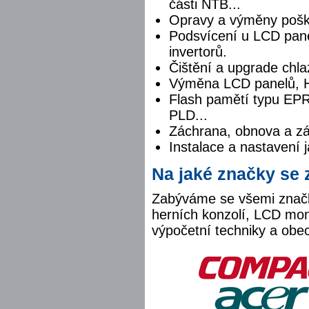
části NTB...
Opravy a výměny pošk
Podsvícení u LCD pane
invertorů.
Čištění a upgrade chla
Výměna LCD panelů, H
Flash pamětí typu 
PLD...
Záchrana, obnova a zá
Instalace a nastavení j
Na jaké značky se
Zabýváme se všemi značk
herních konzolí, LCD moni
výpočetní techniky a obec