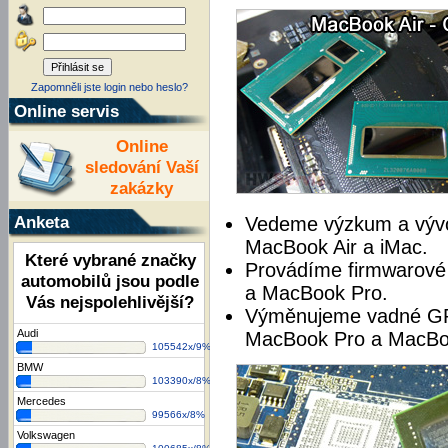
Zapomněli jste login nebo heslo?
Online servis
Online
sledování Vaší
zakázky
Anketa
Vedeme výzkum a vývo
MacBook Air a iMac.
Které vybrané značky
Provádíme firmwarové 
automobilů jsou podle
a MacBook Pro.
Vás nejspolehlivější?
Výměnujeme vadné GP
Audi
MacBook Pro a MacBoo
105542x/9%
BMW
103390x/8%
Mercedes
99566x/8%
Volkswagen