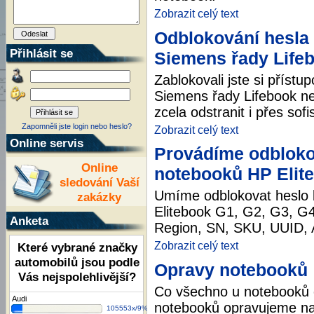
Zobrazit celý text
Odblokování hesla 
Přihlásit se
Siemens řady Lifeb
Zablokovali jste si příst
Siemens řady Lifebook ne
zcela odstranit i přes so
Zapomněli jste login nebo heslo?
Zobrazit celý text
Online servis
Provádíme odbloko
Online
notebooků HP Elite
sledování Vaší
Umíme odblokovat heslo 
zakázky
Elitebook G1, G2, G3, G
Anketa
Region, SN, SKU, UUID, 
Zobrazit celý text
Které vybrané značky
automobilů jsou podle
Opravy notebooků
Vás nejspolehlivější?
Co všechno u notebooků
Audi
notebooků opravujeme na 
105553x/9%