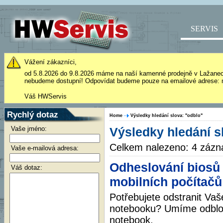
SERVIS
Vážení zákazníci,
od 5.8.2026 do 9.8.2026 máme na naší kamenné prodejně v Lažane
nebudeme dostupní! Odpovídat budeme pouze na emailové adrese: 
Váš HWServis
Rychlý dotaz
Home
Výsledky hledání slova: "odblo"
Vaše jméno:
Výsledky hledání s
Celkem nalezeno: 4 záz
Vaše e-mailová adresa:
Odheslování biosů v
Váš dotaz:
mobilních počítačů
Potřebujete odstranit Vaš
notebooku? Umíme odblok
notebook.