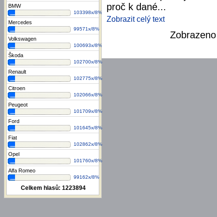
proč k dané...
BMW
103398x/8%
Zobrazit celý text
Mercedes
99571x/8%
Zobrazen
Volkswagen
100693x/8%
Škoda
102700x/8%
Renault
102775x/8%
Citroen
102066x/8%
Peugeot
101709x/8%
Ford
101645x/8%
Fiat
102862x/8%
Opel
101760x/8%
Alfa Romeo
99162x/8%
Celkem hlasů:
1223894