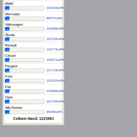
BMW
103403x/8%
Mercedes
99575x/8%
Volkswagen
100698x/8%
Škoda
102705x/8%
Renault
102779x/8%
Citroen
102071x/8%
Peugeot
101716x/8%
Ford
101652x/8%
Fiat
102866x/8%
Opel
101768x/8%
Alfa Romeo
99169x/8%
Celkem hlasů:
1223961