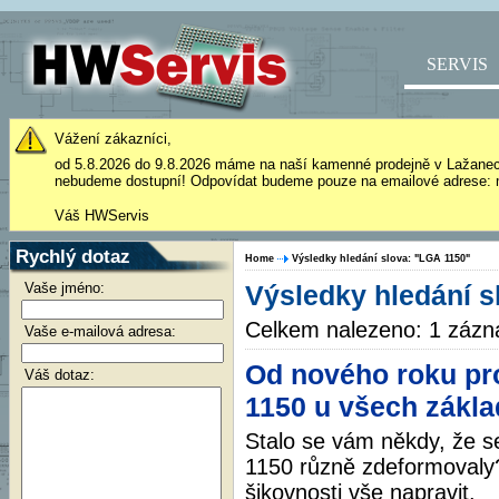
SERVIS
Vážení zákazníci,
od 5.8.2026 do 9.8.2026 máme na naší kamenné prodejně v Lažane
nebudeme dostupní! Odpovídat budeme pouze na emailové adrese: 
Váš HWServis
Rychlý dotaz
Home
Výsledky hledání slova: "LGA 1150"
Vaše jméno:
Výsledky hledání s
Celkem nalezeno: 1 záz
Vaše e-mailová adresa:
Od nového roku p
Váš dotaz:
1150 u všech zákl
Stalo se vám někdy, že s
1150 různě zdeformovaly?
šikovnosti vše napravit.