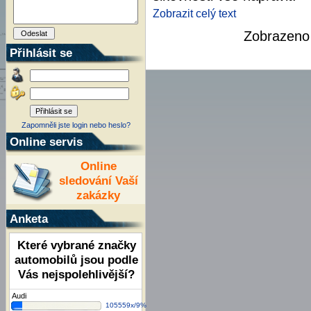
Zobrazit celý text
Zobrazen
Přihlásit se
Zapomněli jste login nebo heslo?
Online servis
Online
sledování Vaší
zakázky
Anketa
Které vybrané značky
automobilů jsou podle
Vás nejspolehlivější?
Audi
105559x/9%