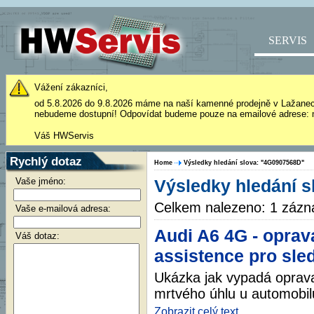
SERVIS
Vážení zákazníci,
od 5.8.2026 do 9.8.2026 máme na naší kamenné prodejně v Lažane
nebudeme dostupní! Odpovídat budeme pouze na emailové adrese: 
Váš HWServis
Rychlý dotaz
Home
Výsledky hledání slova: "4G0907568D"
Vaše jméno:
Výsledky hledání 
Celkem nalezeno: 1 záz
Vaše e-mailová adresa:
Audi A6 4G - oprav
Váš dotaz:
assistence pro sle
Ukázka jak vypadá oprava
mrtvého úhlu u automobil
Zobrazit celý text