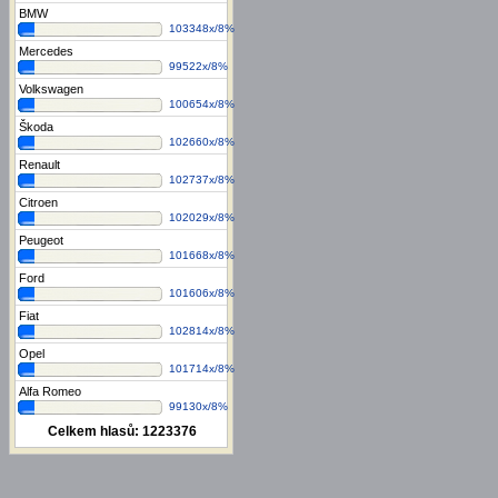
BMW
103348x/8%
Mercedes
99522x/8%
Volkswagen
100654x/8%
Škoda
102660x/8%
Renault
102737x/8%
Citroen
102029x/8%
Peugeot
101668x/8%
Ford
101606x/8%
Fiat
102814x/8%
Opel
101714x/8%
Alfa Romeo
99130x/8%
Celkem hlasů:
1223376