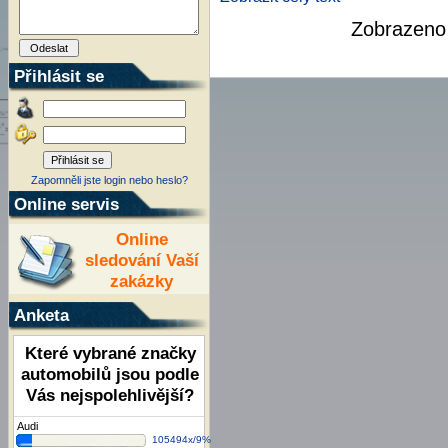
Zobrazen
Přihlásit se
Zapomněli jste login nebo heslo?
Online servis
Online
sledování Vaší
zakázky
Anketa
Které vybrané značky
automobilů jsou podle
Vás nejspolehlivější?
Audi
105494x/9%