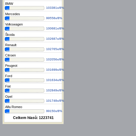
BMW
103381x/8%
Mercedes
99558x/8%
Volkswagen
100681x/8%
Škoda
102687x/8%
Renault
102765x/8%
Citroen
102056x/8%
Peugeot
101699x/8%
Ford
101634x/8%
Fiat
102849x/8%
Opel
101748x/8%
Alfa Romeo
99150x/8%
Celkem hlasů:
1223741