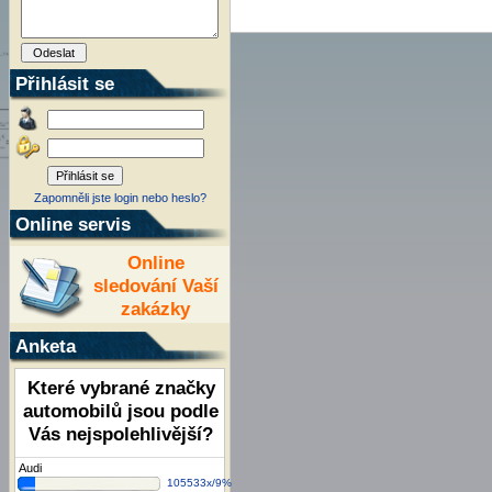
Přihlásit se
Zapomněli jste login nebo heslo?
Online servis
Online
sledování Vaší
zakázky
Anketa
Které vybrané značky
automobilů jsou podle
Vás nejspolehlivější?
Audi
105533x/9%