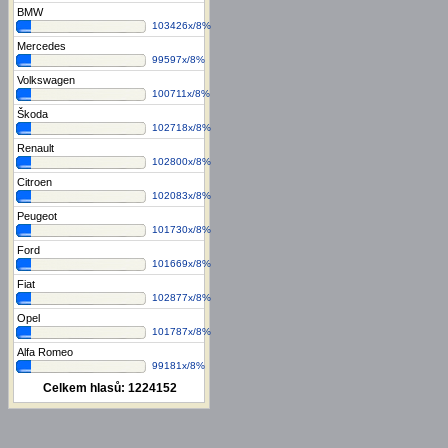
BMW
103426x/8%
Mercedes
99597x/8%
Volkswagen
100711x/8%
Škoda
102718x/8%
Renault
102800x/8%
Citroen
102083x/8%
Peugeot
101730x/8%
Ford
101669x/8%
Fiat
102877x/8%
Opel
101787x/8%
Alfa Romeo
99181x/8%
Celkem hlasů:
1224152