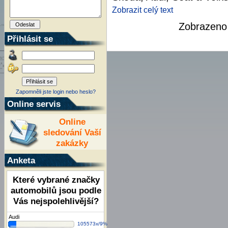
Zobrazit celý text
Zobrazen
Přihlásit se
Zapomněli jste login nebo heslo?
Online servis
Online
sledování Vaší
zakázky
Anketa
Které vybrané značky
automobilů jsou podle
Vás nejspolehlivější?
Audi
105573x/9%