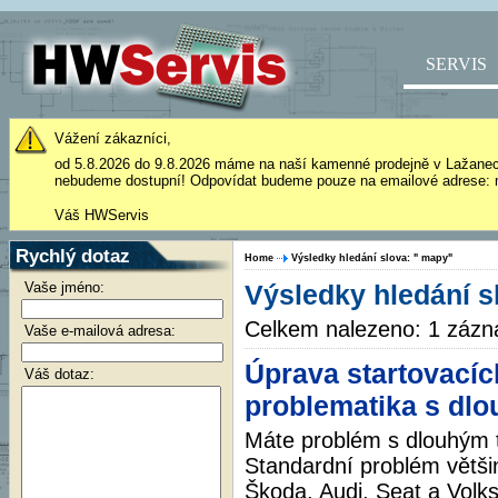
SERVIS
Vážení zákazníci,
od 5.8.2026 do 9.8.2026 máme na naší kamenné prodejně v Lažane
nebudeme dostupní! Odpovídat budeme pouze na emailové adrese: 
Váš HWServis
Rychlý dotaz
Home
Výsledky hledání slova: " mapy"
Vaše jméno:
Výsledky hledání s
Celkem nalezeno: 1 záz
Vaše e-mailová adresa:
Úprava startovací
Váš dotaz:
problematika s dl
Máte problém s dlouhým 
Standardní problém větši
Škoda, Audi, Seat a Volk